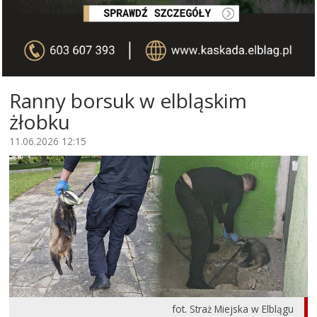
Ranny borsuk w elbląskim
żłobku
11.06.2026 12:15
fot. Straż Miejska w Elblągu