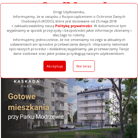
Drogi Użytkowniku,
Informujemy, że w związku z Rozporządzeniem o Ochronie Danych
Osobowych (RODO), które jest stosowane od 25 maja 2018
r.zaktualizowaliśmy naszą
Politykę prywatności
. W dokumencie tym
wyjaśniamy w sposób przejrzysty i bezpośredni jakie informacje zbieramy i
dlaczego to robimy.
Informujemy jednocześnie, że nie zmieniamy niczego w aktualnych
ustawieniach ani sposobie przetwarzania danych. Ulepszamy natomiast
opis naszych procedur i dokładniej wyjaśniamy, jak przetwarzamy Twoje
Galerie
Filmy
Baza Firm
Ogłoszenia
Pełna Wersja
dane osobowe oraz jakie prawa przysługują naszym użytkownikom.
Akceptuję
Nie teraz