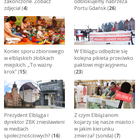
zakończone. Zobacz
odblokujemy nabrzeża
zdjęcia! (
4
)
Portu Gdańsk (
26
)
Koniec sporu zbiorowego
W Elblągu odbędzie się
w elbląskich żłobkach
kolejna pikieta przeciwko
miejskich. „To ważny
paktowi migracyjnemu
krok” (
15
)
(
23
)
Prezydent Elbląga i
Z czym Elblążanom
dyrektor ZBK zniesławieni
kojarzy się nasze miasto i
w mediach
w jakim kierunku
społecznościowych? (
16
)
zmierza? (sonda) (
7
)