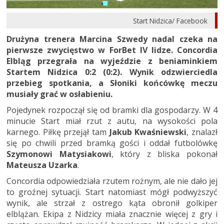
Start Nidzica/ Facebook
Drużyna trenera Marcina Szwedy nadal czeka na
pierwsze zwycięstwo w ForBet IV lidze. Concordia
Elbląg przegrała na wyjeździe z beniaminkiem
Startem Nidzica 0:2 (0:2). Wynik odzwierciedla
przebieg spotkania, a Słoniki końcówkę meczu
musiały grać w osłabieniu.
Pojedynek rozpoczął się od bramki dla gospodarzy. W 4
minucie Start miał rzut z autu, na wysokości pola
karnego. Piłkę przejął tam
Jakub Kwaśniewski
, znalazł
się po chwili przed bramką gości i oddał futbolówkę
Szymonowi Matysiakowi
, który z bliska pokonał
Mateusza Uzarka
.
Concordia odpowiedziała rzutem rożnym, ale nie dało jej
to groźnej sytuacji. Start natomiast mógł podwyższyć
wynik, ale strzał z ostrego kąta obronił golkiper
elblążan. Ekipa z Nidzicy miała znacznie więcej z gry i