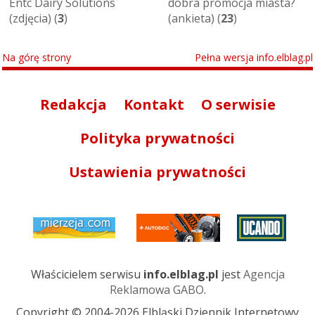
Entc Dairy Solutions
dobra promocja miasta?
(zdjęcia) (
3
)
(ankieta) (
23
)
Na górę strony
Pełna wersja info.elblag.pl
Redakcja
Kontakt
O serwisie
Polityka prywatności
Ustawienia prywatności
Właścicielem serwisu
info.elblag.pl
jest
Agencja
Reklamowa GABO
.
Copyright © 2004-2026 Elbląski Dziennik Internetowy