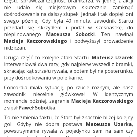
często sprawdzał czujność bramkarza. W jednej z akcji
nie udało się miejscowym skutecznie zamknąć
dośrodkowania na dalszy słupek. Jednak i tak dopięli oni
swego później. Gdy była 40 minuta, zawodnik Startu
przedarł się skrzydłem i podał w szesnastkę, do
niepilnowanego
Mateusza Sobotki
. Ten nawinął
Macieja Kaczorowskiego
i podwyższył prowadzenie
nidziczan.
Druga część to kolejne ataki Startu.
Mateusz Uzarek
interweniował dwa razy, gdy najpierw wyszedł z bramki,
skracając kąt strzału rywala, a potem był na posterunku,
przy dośrodkowaniu w pole karne.
Concordia miała sytuację, po rzucie rożnym, ale nasz
zawodnik niecelnie główkował. W identycznym
momencie później, zagranie
Macieja Kaczorowskiego
złapał
Paweł Sobotka
.
To nie zmienia faktu, że Start był znacznie bliżej kolejny
goli. Gdyby nie dobra postawa
Mateusza Uzarka
,
powstrzymanie rywala w pojedynku sam na sam czy