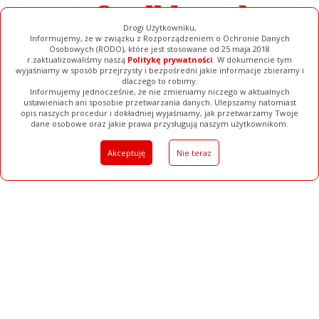
Drogi Użytkowniku,
Informujemy, że w związku z Rozporządzeniem o Ochronie Danych
Osobowych (RODO), które jest stosowane od 25 maja 2018
r.zaktualizowaliśmy naszą
Politykę prywatności
. W dokumencie tym
wyjaśniamy w sposób przejrzysty i bezpośredni jakie informacje zbieramy i
dlaczego to robimy.
Informujemy jednocześnie, że nie zmieniamy niczego w aktualnych
ustawieniach ani sposobie przetwarzania danych. Ulepszamy natomiast
opis naszych procedur i dokładniej wyjaśniamy, jak przetwarzamy Twoje
Galerie
Filmy
Baza Firm
Ogłoszenia
Pełna Wersja
dane osobowe oraz jakie prawa przysługują naszym użytkownikom.
Akceptuję
Nie teraz