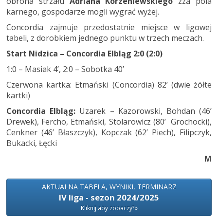
obrona strzału
Adriana Korzeniewskiego
zza pola
karnego, gospodarze mogli wygrać wyżej.
Concordia zajmuje przedostatnie miejsce w ligowej
tabeli, z dorobkiem jednego punktu w trzech meczach.
Start Nidzica – Concordia Elbląg 2:0 (2:0)
1:0 – Masiak 4’, 2:0 – Sobotka 40’
Czerwona kartka: Etmański (Concordia) 82’ (dwie żółte
kartki)
Concordia Elbląg:
Uzarek – Kazorowski, Bohdan (46’
Drewek), Fercho, Etmański, Stolarowicz (80’ Grochocki),
Cenkner (46’ Błaszczyk), Kopczak (62’ Piech), Filipczyk,
Bukacki, Łęcki
M
AKTUALNA TABELA, WYNIKI, TERMINARZ
IV liga - sezon 2024/2025
Kliknij aby zobaczy?»