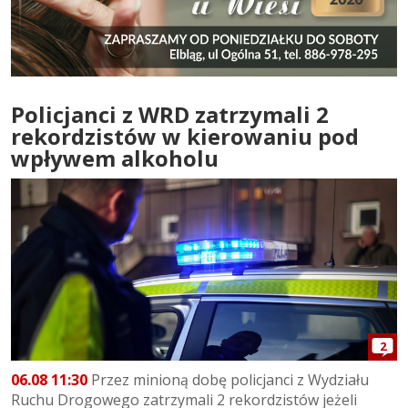
Policjanci z WRD zatrzymali 2
rekordzistów w kierowaniu pod
wpływem alkoholu
2
06.08 11:30
Przez minioną dobę policjanci z Wydziału
Ruchu Drogowego zatrzymali 2 rekordzistów jeżeli