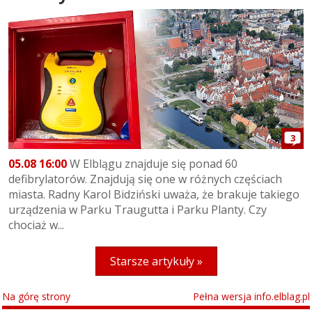
3
05.08 16:00
W Elblągu znajduje się ponad 60
defibrylatorów. Znajdują się one w różnych częściach
miasta. Radny Karol Bidziński uważa, że brakuje takiego
urządzenia w Parku Traugutta i Parku Planty. Czy
chociaż w...
Starsze artykuły »
Na górę strony
Pełna wersja info.elblag.pl