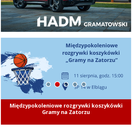
1
2
3
4
5
„Zamiast chodnika jest nieutwardzone
klepisko. To znacząco utrudnia poruszanie się
”