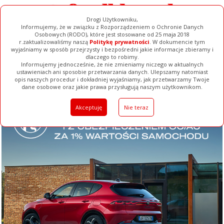
Drogi Użytkowniku,
Informujemy, że w związku z Rozporządzeniem o Ochronie Danych
Osobowych (RODO), które jest stosowane od 25 maja 2018
r.zaktualizowaliśmy naszą
Politykę prywatności
. W dokumencie tym
wyjaśniamy w sposób przejrzysty i bezpośredni jakie informacje zbieramy i
dlaczego to robimy.
Informujemy jednocześnie, że nie zmieniamy niczego w aktualnych
ustawieniach ani sposobie przetwarzania danych. Ulepszamy natomiast
opis naszych procedur i dokładniej wyjaśniamy, jak przetwarzamy Twoje
Galerie
Filmy
Baza Firm
Ogłoszenia
Pełna Wersja
dane osobowe oraz jakie prawa przysługują naszym użytkownikom.
Akceptuję
Nie teraz