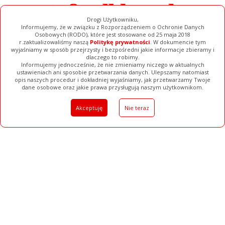
Drogi Użytkowniku,
Informujemy, że w związku z Rozporządzeniem o Ochronie Danych
Osobowych (RODO), które jest stosowane od 25 maja 2018
r.zaktualizowaliśmy naszą
Politykę prywatności
. W dokumencie tym
wyjaśniamy w sposób przejrzysty i bezpośredni jakie informacje zbieramy i
dlaczego to robimy.
Informujemy jednocześnie, że nie zmieniamy niczego w aktualnych
ustawieniach ani sposobie przetwarzania danych. Ulepszamy natomiast
opis naszych procedur i dokładniej wyjaśniamy, jak przetwarzamy Twoje
Galerie
Filmy
Baza Firm
Ogłoszenia
Pełna Wersja
dane osobowe oraz jakie prawa przysługują naszym użytkownikom.
Akceptuję
Nie teraz