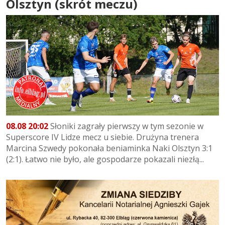
Olsztyn (skrót meczu)
08.08 20:02
Słoniki zagrały pierwszy w tym sezonie w
Superscore IV Lidze mecz u siebie. Drużyna trenera
Marcina Szwedy pokonała beniaminka Naki Olsztyn 3:1
(2:1). Łatwo nie było, ale gospodarze pokazali niezłą...