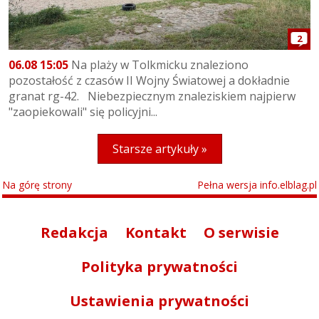
2
06.08 15:05
Na plaży w Tolkmicku znaleziono
pozostałość z czasów II Wojny Światowej a dokładnie
granat rg-42. Niebezpiecznym znaleziskiem najpierw
"zaopiekowali" się policyjni...
Starsze artykuły »
Na górę strony
Pełna wersja info.elblag.pl
Redakcja
Kontakt
O serwisie
Polityka prywatności
Ustawienia prywatności