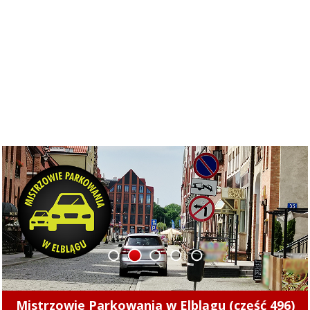
1
2
3
4
5
Pierwsze punkty w nowym sezonie. Concordia