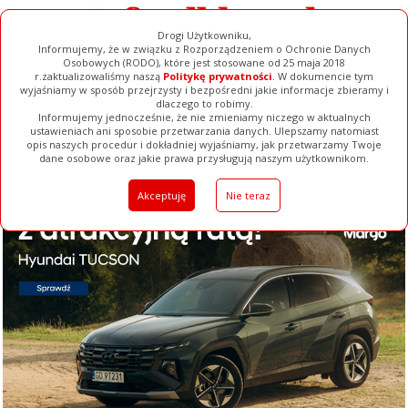
Drogi Użytkowniku,
Informujemy, że w związku z Rozporządzeniem o Ochronie Danych
Osobowych (RODO), które jest stosowane od 25 maja 2018
r.zaktualizowaliśmy naszą
Politykę prywatności
. W dokumencie tym
wyjaśniamy w sposób przejrzysty i bezpośredni jakie informacje zbieramy i
dlaczego to robimy.
Informujemy jednocześnie, że nie zmieniamy niczego w aktualnych
ustawieniach ani sposobie przetwarzania danych. Ulepszamy natomiast
opis naszych procedur i dokładniej wyjaśniamy, jak przetwarzamy Twoje
Galerie
Filmy
Baza Firm
Ogłoszenia
Pełna Wersja
dane osobowe oraz jakie prawa przysługują naszym użytkownikom.
Akceptuję
Nie teraz