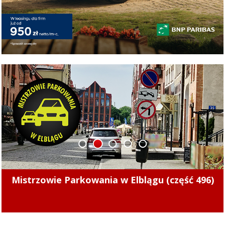
1
2
3
4
5
Pierwsze punkty w nowym sezonie. Concordia
pokonała Naki Olsztyn (skrót meczu)