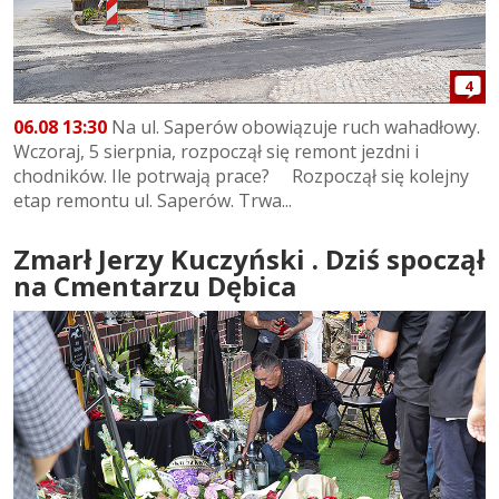
4
06.08 13:30
Na ul. Saperów obowiązuje ruch wahadłowy.
Wczoraj, 5 sierpnia, rozpoczął się remont jezdni i
chodników. Ile potrwają prace? Rozpoczął się kolejny
etap remontu ul. Saperów. Trwa...
Zmarł Jerzy Kuczyński . Dziś spoczął
na Cmentarzu Dębica