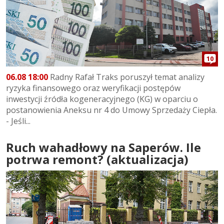
10
06.08 18:00
Radny Rafał Traks poruszył temat analizy
ryzyka finansowego oraz weryfikacji postępów
inwestycji źródła kogeneracyjnego (KG) w oparciu o
postanowienia Aneksu nr 4 do Umowy Sprzedaży Ciepła.
- Jeśli...
Ruch wahadłowy na Saperów. Ile
potrwa remont? (aktualizacja)