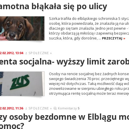
amotna błąkała się po ulicy
Szirka trafiła do elbląskiego schroniska 5 st
osobę, która powiedziała, że znalazła ją na uli
dlaczego się tam znalazła. Jedno jest pewne -
którzy obdarzą ją miłością i zapewnią bezpiecz
suczka, która, gdy dorośnie, ...
PRZECZYTAJ
»
2.02.2012, 13:04
SPOŁECZNE
»
z
enta socjalna- wyższy limit zar
Osoby na rencie socjalnej bez żadnych konse
swojego świadczenia 70 proc. przeciętnego w
więcej niż dotychczas. Taką możliwość dają wc
znowelizowane w sierpniu ubiegłego roku prz
otrzymująca rentę socjalną może teraz miesięc
2.02.2012, 11:36
SPOŁECZNE
»
Komentarzy
5
z
zy osoby bezdomne w Elblągu mo
omoc?