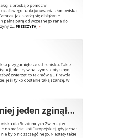
dakcji z prośbą o pomoc w
 uciążliwego funkcjonowania złomowiska
torzu. Jak skarżą się elblążanie
on pełną parą od wczesnego rana do
yny z...
PRZECZYTAJ
»
 to przygarnięte ze schroniska. Takie
tytucji, ale czy w naszym sceptycznym
 pozbyć zwierząt, to tak mówią… Prawda
ie, jeśli tylko dostanie taką szansę. W
niej jeden zginął…
roniska dla Bezdomnych Zwierząt w
je na moście Unii Europejskiej, gdy jechał
ie było nic szczególnego. Niestety takie