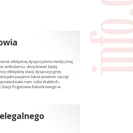
towia
sienie elbląskiej dyspozytorni medycznej.
anie ambulansu, decydować będą
cy elbląskiej stacji dyspozycyjnej
tencjalni pacjenci także powinni zacząć
 opowiedziała nam Lidia Wałdoch,
 Stacji Pogotowia Ratunkowego w
ielegalnego