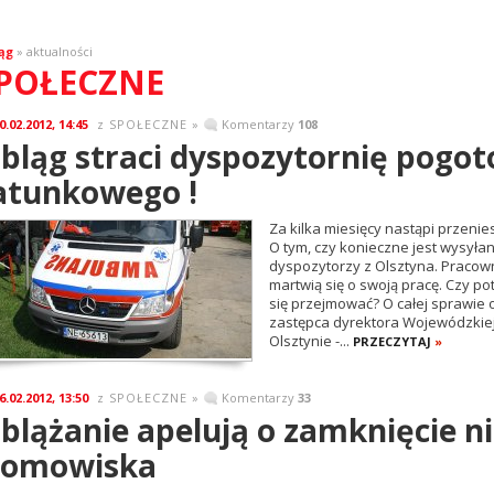
ąg
» aktualności
POŁECZNE
0.02.2012, 14:45
SPOŁECZNE
»
Komentarzy
108
z
lbląg straci dyspozytornię pogo
atunkowego !
Za kilka miesięcy nastąpi przenie
O tym, czy konieczne jest wysył
dyspozytorzy z Olsztyna. Pracowni
martwią się o swoją pracę. Czy po
się przejmować? O całej sprawie
zastępca dyrektora Wojewódzkiej
Olsztynie -...
PRZECZYTAJ
»
6.02.2012, 13:50
SPOŁECZNE
»
Komentarzy
33
z
lblążanie apelują o zamknięcie n
łomowiska