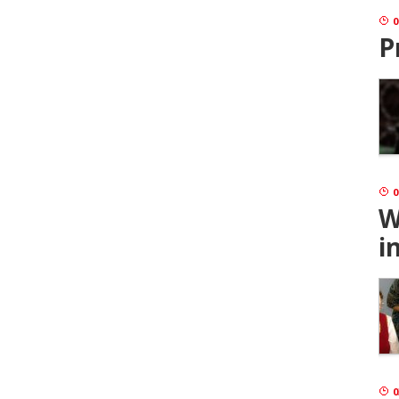
0
P
0
W
i
0