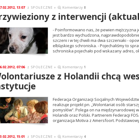
7.02.2012, 13:07
SPOŁECZNE
»
Komentarzy
8
z
rzywieziony z interwencji (aktual
- Poinformowano nas, że pewien mężczyzna jes
jest bardzo wychudzona, najprawdopodobniej
szczeni i w tej chwili ma dwa szczeniaki - op
elbląskiego schroniska. - Pojechaliśmy to sp
schroniska pojechało pod wskazany adres, ok
6.02.2012, 07:06
SPOŁECZNE
»
Komentarzy
1
z
olontariusze z Holandii chcą wes
nstytucje
Federacja Organizacji Socjalnych Wojewódz
realizuje projekt pn. „Wolontariat osób star
pomysłów”. Polega on na międzynarodowej wy
Holandii oraz Polski. Partnerem Federacji FOS
organizacja Motiva z Amersfoort. Podstawowy
3.02.2012, 15:01
SPOŁECZNE
»
Komentarzy
4
z