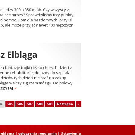
między 300 a 350 osób. Czy wszyscy z
kające mrozy? Sprawdziliśmy trzy punkty,
ę o pomoc. Dom dla bezdomnych przy ul.
b, ale może przyjąć nawet 100 mężczyzn.
 z Elbląga
a fantazje trójki ciężko chorych dzieci z
e rehabilitacje, dojazdy do szpitala i
dziców tych dzieci nie stać na zakup
lbląga walczy z guzem mózgu. Od połowy
ECZYTAJ
»
84
585
586
587
588
589
Następna
»
reklama
|
ogłoszenia regulamin
| Ustawienia