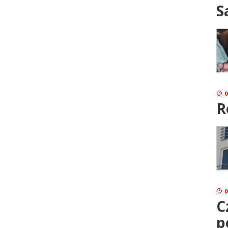
S
0
R
0
C
p