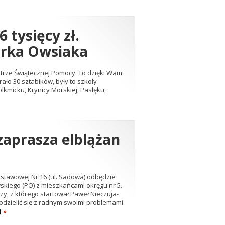
 tysięcy zł.
Jurka Owsiaka
iestrze Świątecznej Pomocy. To dzięki Wam
ało 30 sztabików, były to szkoły
lkmicku, Krynicy Morskiej, Pasłęku,
zaprasza elblążan
odstawowej Nr 16 (ul. Sadowa) odbędzie
skiego (PO) z mieszkańcami okręgu nr 5.
y, z którego startował Paweł Nieczuja-
podzielić się z radnym swoimi problemami
J
»