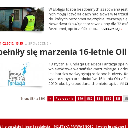
W Elblągu liczba bezdomnych szacowana jest 
nich mogą liczyć na dach nad głową w te trzas
do których bezdomni najczęściej zwracają si
Nowodworska 49 jest przewidziany dla 72 osó
Bezdomni, oprócz łóżka lub...
PRZECZYTAJ
»
1.02.2012, 13:15
SPOŁECZNE
»
z
pełniły się marzenia 16-letnie Oli
18 stycznia Fundacja Dziecięca Fantazja spełnił
województwa warmińsko-mazurskiego. Codzienn
leki bardzo nadwyrężają rodzinne budżety. Ro
wymarzonych przedmiotów. 16-letnia Ola z E
2010 roku była poddana chemioterapii. ...
PRZ
(Strona 584 z 589)
«
Poprzednia
579
580
581
582
583
5
t
|
o serwisie
|
logo
|
redakcja
|
POLITYKA PRYWATNOŚCI
|
wpisy branżowe
|