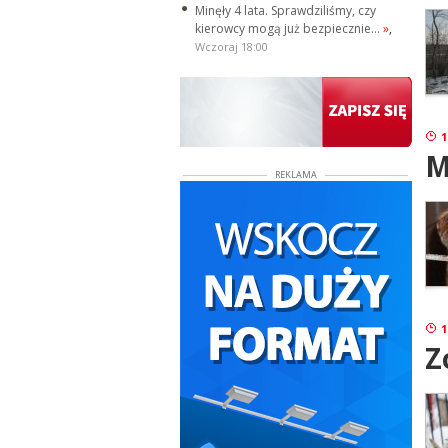
Minęły 4 lata. Sprawdziliśmy, czy
kierowcy mogą już bezpiecznie...
»
,
Wczoraj 18:00
1
M
REKLAMA
1
Z