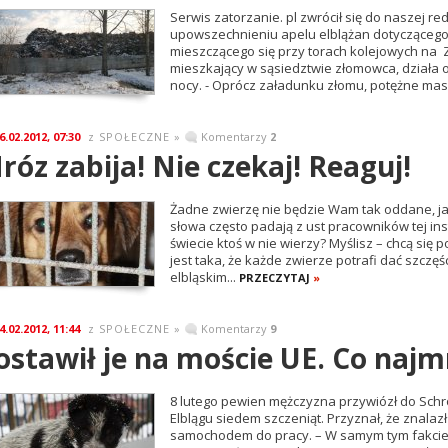
Serwis zatorzanie. pl zwrócił się do naszej re
upowszechnieniu apelu elblążan dotyczącego
mieszczącego się przy torach kolejowych na Za
mieszkający w sąsiedztwie złomowca, działa 
nocy. - Oprócz załadunku złomu, potężne masz
6.02.2012, 07:30
SPOŁECZNE
»
Komentarzy
2
z
róz zabija! Nie czekaj! Reaguj!
Żadne zwierzę nie będzie Wam tak oddane, jak
słowa często padają z ust pracowników tej ins
świecie ktoś w nie wierzy? Myślisz – chcą się
jest taka, że każde zwierze potrafi dać szczęśc
elbląskim...
PRZECZYTAJ
»
4.02.2012, 11:44
SPOŁECZNE
»
Komentarzy
9
z
ostawił je na moście UE. Co najm
8 lutego pewien mężczyzna przywiózł do Sch
Elblągu siedem szczeniąt. Przyznał, że znalazł 
samochodem do pracy. – W samym tym fakcie n