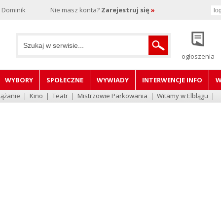
, Dominik
Nie masz konta?
Zarejestruj się
»
ogłoszenia
WYBORY
SPOŁECZNE
WYWIADY
INTERWENCJE INFO
W
lążanie
Kino
Teatr
Mistrzowie Parkowania
Witamy w Elblągu