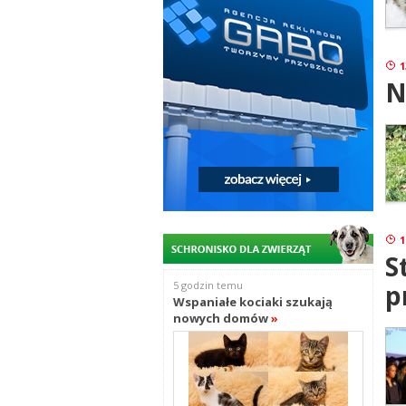
1
N
1
S
p
5 godzin temu
Wspaniałe kociaki szukają
nowych domów
»