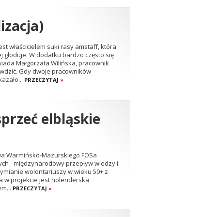
izacja)
t właścicielem suki rasy amstaff, która
 głoduje. W dodatku bardzo często się
owiada Małgorzata Wilińska, pracownik
rawdzić. Gdy dwoje pracowników
azało...
PRZECZYTAJ
»
przeć elbląskie
twa Warmińsko-Mazurskiego FOSa
szych - międzynarodowy przepływ wiedzy i
mianie wolontariuszy w wieku 50+ z
a w projekcie jest holenderska
m...
PRZECZYTAJ
»