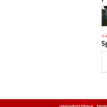
0
S
redakcja@info.elblag.pl
kontak