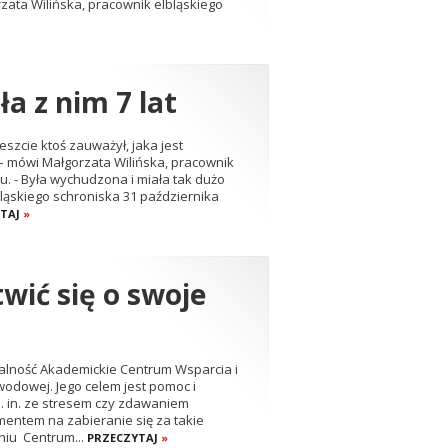
rzata Wilińska, pracownik elbląskiego
ła z nim 7 lat
eszcie ktoś zauważył, jaka jest
– mówi Małgorzata Wilińska, pracownik
. - Była wychudzona i miała tak dużo
elbląskiego schroniska 31 października
YTAJ
»
wić się o swoje
łalność Akademickie Centrum Wsparcia i
dowej. Jego celem jest pomoc i
. in. ze stresem czy zdawaniem
entem na zabieranie się za takie
niu Centrum...
PRZECZYTAJ
»