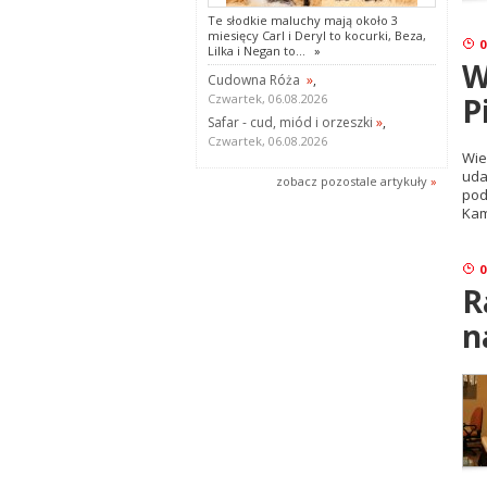
Te słodkie maluchy mają około 3
miesięcy Carl i Deryl to kocurki, Beza,
0
Lilka i Negan to...
»
W
Cudowna Róża
»
,
P
Czwartek, 06.08.2026
Safar - cud, miód i orzeszki
»
,
Czwartek, 06.08.2026
Wie
uda
zobacz pozostale artykuły
»
pod
Kam
0
R
n