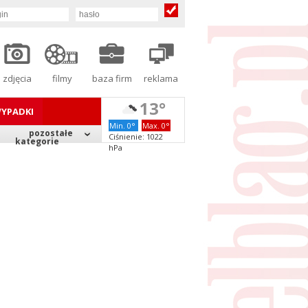
zdjęcia
filmy
baza firm
reklama
13°
YPADKI
Min. 0°
Max. 0°
pozostałe
Ciśnienie: 1022
kategorie
hPa