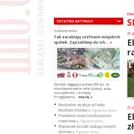
Elbl
S
OSTATNIE ARTYKUŁY
Godzinę temu
2
Tak zarabiają szefowie miejskich
E
spółek. Zajrzeliśmy do ich...
»
r
Zarobki sięgające ponad 300 tys. zł,
mieszkania warte setki tysięcy, auta,
oszczędności, i kredyty.
Przeglądamy...
więcej »
Niedzielne atrakcje w Parku
1
Wodnym Dolinka
»
,
3 godziny temu
E
Powstanie nowa ścieżka pieszo-
rowerowa
»
,
5 godzin temu
z
Wspaniałe kociaki szukają nowych
domów
»
,
5 godzin temu