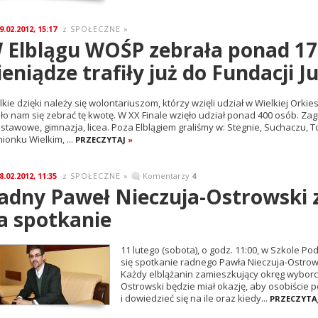
9.02.2012, 15:17
SPOŁECZNE
»
z
 Elblągu WOŚP zebrała ponad 176
ieniądze trafiły już do Fundacji 
lkie dzięki należy się wolontariuszom, którzy wzięli udział w Wielkiej Ork
ło nam się zebrać tę kwotę. W XX Finale wzięło udział ponad 400 osób. Zagr
stawowe, gimnazja, licea. Poza Elblągiem graliśmy w: Stegnie, Suchaczu, To
ionku Wielkim, ...
PRZECZYTAJ
»
8.02.2012, 11:35
SPOŁECZNE
»
Komentarzy
4
z
adny Paweł Nieczuja-Ostrowski 
a spotkanie
11 lutego (sobota), o godz. 11:00, w Szkole P
się spotkanie radnego Pawła Nieczuja-Ostrow
Każdy elblążanin zamieszkujący okręg wyborcz
Ostrowski będzie miał okazję, aby osobiście 
i dowiedzieć się na ile oraz kiedy...
PRZECZYTA