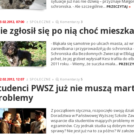
sytuacje już nas nie dziwią – przyznaje Małgo
schroniska. - Ale szczególnie...
PRZECZYTAJ
»
3.02.2012, 07:00
SPOŁECZNE
»
Komentarzy
3
z
ie zgłosił się po nią choć mieszka
- Błąkała się samotnie po ulicach miasta, aż wr
zaniedbana i przyprowadził ją do schroniska 
Schroniska dla Bezdomnych Zwierząt w Elblągu
pcheł, że jej grzbiet wyłysiał! Kesi trafiła do 
2011 roku. - Wiemy, że suczka miała...
PRZECZ
2.02.2012, 12:07
SPOŁECZNE
»
Komentarzy
5
z
tudenci PWSZ już nie muszą mart
roblemy
Z początkiem stycznia, rozpoczęło swoją dzia
Doradztwa w Państwowej Wyższej Szkole Zawo
wsparcie dla studentów mających problemy m
egzaminów. Czy jednak studia są dobrym mom
sprawy? Nie jest już na to za późno? W założe