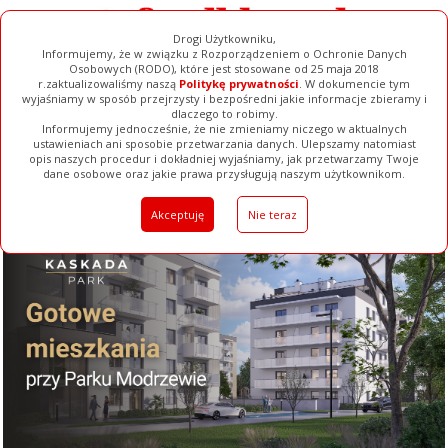
Drogi Użytkowniku,
Informujemy, że w związku z Rozporządzeniem o Ochronie Danych
Osobowych (RODO), które jest stosowane od 25 maja 2018
r.zaktualizowaliśmy naszą
Politykę prywatności
. W dokumencie tym
wyjaśniamy w sposób przejrzysty i bezpośredni jakie informacje zbieramy i
dlaczego to robimy.
Informujemy jednocześnie, że nie zmieniamy niczego w aktualnych
ustawieniach ani sposobie przetwarzania danych. Ulepszamy natomiast
opis naszych procedur i dokładniej wyjaśniamy, jak przetwarzamy Twoje
Galerie
Filmy
Baza Firm
Ogłoszenia
Pełna Wersja
dane osobowe oraz jakie prawa przysługują naszym użytkownikom.
Akceptuję
Nie teraz