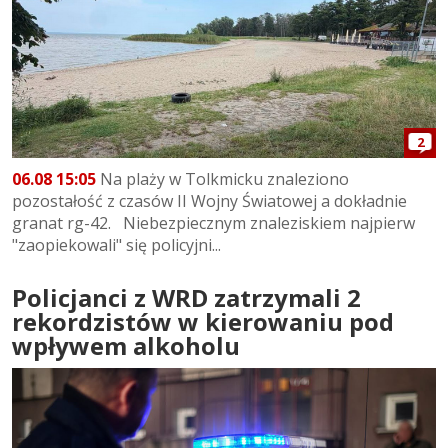
2
06.08 15:05
Na plaży w Tolkmicku znaleziono
pozostałość z czasów II Wojny Światowej a dokładnie
granat rg-42. Niebezpiecznym znaleziskiem najpierw
"zaopiekowali" się policyjni...
Policjanci z WRD zatrzymali 2
rekordzistów w kierowaniu pod
wpływem alkoholu