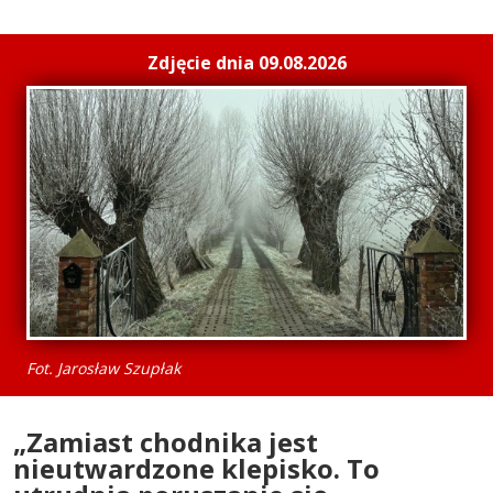
Zdjęcie dnia 09.08.2026
Fot. Jarosław Szupłak
„Zamiast chodnika jest
nieutwardzone klepisko. To