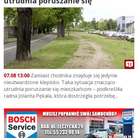
utrudnia poruszanie się
12
07.08 13:00
Zamiast chodnika znajduje się jedynie
nieutwardzone klepisko. Taka sytuacja znacząco
utrudnia poruszanie się mieszkańcom – podkreśliła
radna Jolanta Pękała, która dostrzegła potrzebę...