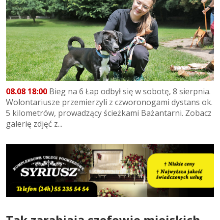
08.08 18:00
Bieg na 6 Łap odbył się w sobotę, 8 sierpnia.
Wolontariusze przemierzyli z czworonogami dystans ok.
5 kilometrów, prowadzący ścieżkami Bażantarni. Zobacz
galerię zdjęć z...
Tak zarabiają szefowie miejskich