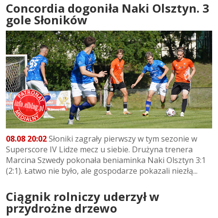
Concordia dogoniła Naki Olsztyn. 3
gole Słoników
08.08 20:02
Słoniki zagrały pierwszy w tym sezonie w
Superscore IV Lidze mecz u siebie. Drużyna trenera
Marcina Szwedy pokonała beniaminka Naki Olsztyn 3:1
(2:1). Łatwo nie było, ale gospodarze pokazali niezłą...
Ciągnik rolniczy uderzył w
przydrożne drzewo