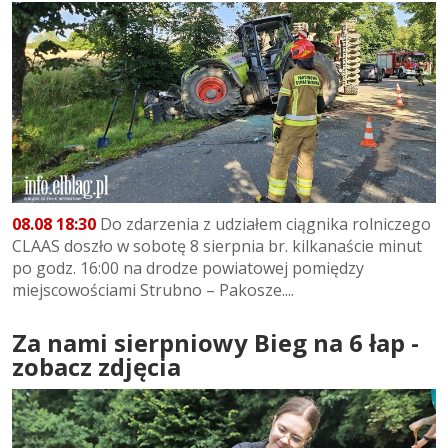
08.08 18:30
Do zdarzenia z udziałem ciągnika rolniczego
CLAAS doszło w sobotę 8 sierpnia br. kilkanaście minut
po godz. 16:00 na drodze powiatowej pomiędzy
miejscowościami Strubno – Pakosze....
Za nami sierpniowy Bieg na 6 łap -
zobacz zdjęcia