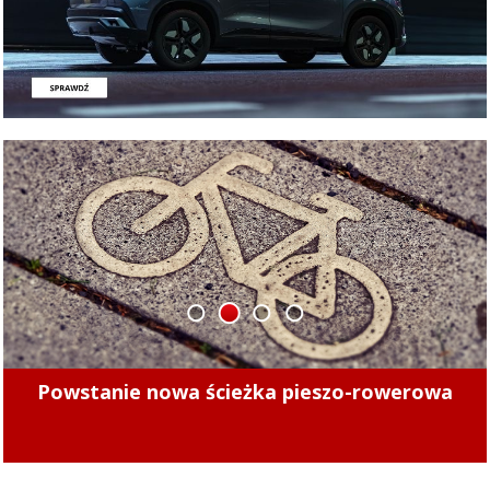
1
2
3
4
Minęły 4 lata. Sprawdziliśmy, czy kierowcy
mogą już bezpiecznie jeździć po tych ulicach