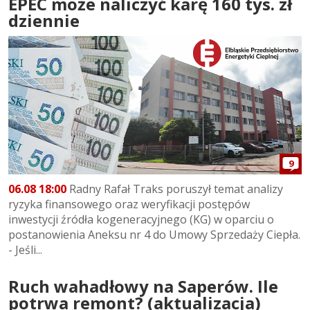
EPEC może naliczyć karę 160 tys. zł
dziennie
9
06.08 18:00
Radny Rafał Traks poruszył temat analizy
ryzyka finansowego oraz weryfikacji postępów
inwestycji źródła kogeneracyjnego (KG) w oparciu o
postanowienia Aneksu nr 4 do Umowy Sprzedaży Ciepła.
- Jeśli...
Ruch wahadłowy na Saperów. Ile
potrwa remont? (aktualizacja)