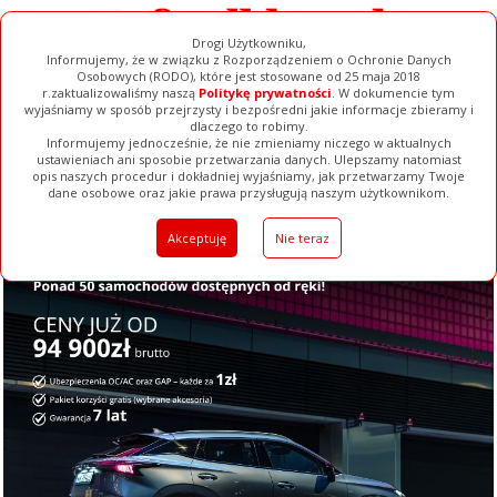
Drogi Użytkowniku,
Informujemy, że w związku z Rozporządzeniem o Ochronie Danych
Osobowych (RODO), które jest stosowane od 25 maja 2018
r.zaktualizowaliśmy naszą
Politykę prywatności
. W dokumencie tym
wyjaśniamy w sposób przejrzysty i bezpośredni jakie informacje zbieramy i
dlaczego to robimy.
Informujemy jednocześnie, że nie zmieniamy niczego w aktualnych
ustawieniach ani sposobie przetwarzania danych. Ulepszamy natomiast
opis naszych procedur i dokładniej wyjaśniamy, jak przetwarzamy Twoje
Galerie
Filmy
Baza Firm
Ogłoszenia
Pełna Wersja
dane osobowe oraz jakie prawa przysługują naszym użytkownikom.
Akceptuję
Nie teraz