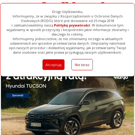
Drogi Użytkowniku,
Informujemy, że w związku z Rozporządzeniem o Ochronie Danych
Osobowych (RODO), które jest stosowane od 25 maja 2018
r.zaktualizowaliśmy naszą
Politykę prywatności
. W dokumencie tym
wyjaśniamy w sposób przejrzysty i bezpośredni jakie informacje zbieramy i
dlaczego to robimy.
Informujemy jednocześnie, że nie zmieniamy niczego w aktualnych
ustawieniach ani sposobie przetwarzania danych. Ulepszamy natomiast
opis naszych procedur i dokładniej wyjaśniamy, jak przetwarzamy Twoje
Galerie
Filmy
Baza Firm
Ogłoszenia
Pełna Wersja
dane osobowe oraz jakie prawa przysługują naszym użytkownikom.
Akceptuję
Nie teraz