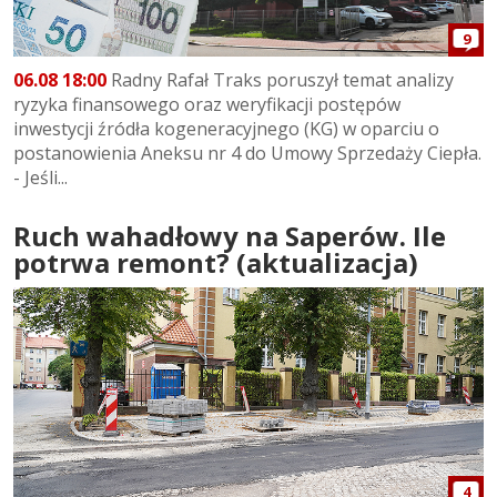
9
06.08 18:00
Radny Rafał Traks poruszył temat analizy
ryzyka finansowego oraz weryfikacji postępów
inwestycji źródła kogeneracyjnego (KG) w oparciu o
postanowienia Aneksu nr 4 do Umowy Sprzedaży Ciepła.
- Jeśli...
Ruch wahadłowy na Saperów. Ile
potrwa remont? (aktualizacja)
4