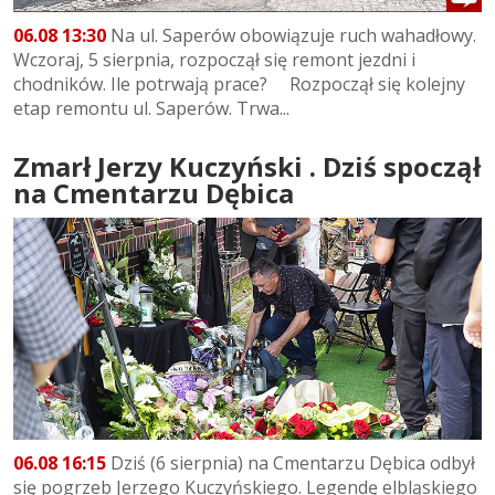
06.08 13:30
Na ul. Saperów obowiązuje ruch wahadłowy.
Wczoraj, 5 sierpnia, rozpoczął się remont jezdni i
chodników. Ile potrwają prace? Rozpoczął się kolejny
etap remontu ul. Saperów. Trwa...
Zmarł Jerzy Kuczyński . Dziś spoczął
na Cmentarzu Dębica
06.08 16:15
Dziś (6 sierpnia) na Cmentarzu Dębica odbył
się pogrzeb Jerzego Kuczyńskiego. Legendę elbląskiego