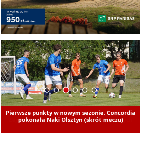
1
2
3
4
5
6
Tak zarabiają szefowie miejskich spółek.
Zajrzeliśmy do ich oświadczeń majątkowych