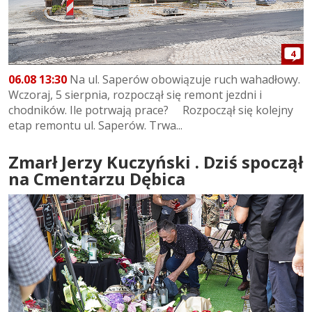
4
06.08 13:30
Na ul. Saperów obowiązuje ruch wahadłowy.
Wczoraj, 5 sierpnia, rozpoczął się remont jezdni i
chodników. Ile potrwają prace? Rozpoczął się kolejny
etap remontu ul. Saperów. Trwa...
Zmarł Jerzy Kuczyński . Dziś spoczął
na Cmentarzu Dębica