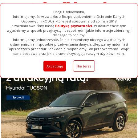
Drogi Użytkowniku,
Informujemy, że w związku z Rozporządzeniem o Ochronie Danych
Osobowych (RODO), które jest stosowane od 25 maja 2018
r.zaktualizowaliśmy naszą
Politykę prywatności
. W dokumencie tym
wyjaśniamy w sposób przejrzysty i bezpośredni jakie informacje zbieramy i
dlaczego to robimy.
Informujemy jednocześnie, że nie zmieniamy niczego w aktualnych
ustawieniach ani sposobie przetwarzania danych. Ulepszamy natomiast
opis naszych procedur i dokładniej wyjaśniamy, jak przetwarzamy Twoje
Galerie
Filmy
Baza Firm
Ogłoszenia
Pełna Wersja
dane osobowe oraz jakie prawa przysługują naszym użytkownikom.
Akceptuję
Nie teraz