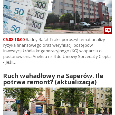
10
06.08 18:00
Radny Rafał Traks poruszył temat analizy
ryzyka finansowego oraz weryfikacji postępów
inwestycji źródła kogeneracyjnego (KG) w oparciu o
postanowienia Aneksu nr 4 do Umowy Sprzedaży Ciepła.
- Jeśli...
Ruch wahadłowy na Saperów. Ile
potrwa remont? (aktualizacja)