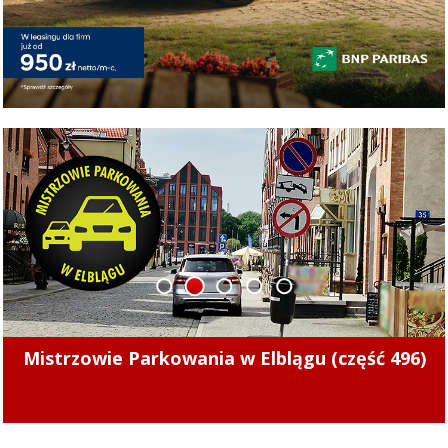
1
2
3
4
5
Pierwsze punkty w nowym sezonie. Concordia
pokonała Naki Olsztyn (skrót meczu)