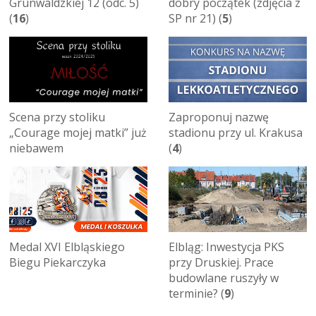
Grunwaldzkiej 12 (odc. 5)
dobry początek (zdjęcia z
(
16
)
SP nr 21) (
5
)
Scena przy stoliku
Zaproponuj nazwę
„Courage mojej matki” już
stadionu przy ul. Krakusa
niebawem
(
4
)
Medal XVI Elbląskiego
Elbląg: Inwestycja PKS
Biegu Piekarczyka
przy Druskiej. Prace
budowlane ruszyły w
terminie? (
9
)