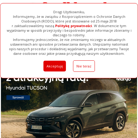
Drogi Użytkowniku,
Informujemy, że w związku z Rozporządzeniem o Ochronie Danych
Osobowych (RODO), które jest stosowane od 25 maja 2018
r.zaktualizowaliśmy naszą
Politykę prywatności
. W dokumencie tym
wyjaśniamy w sposób przejrzysty i bezpośredni jakie informacje zbieramy i
dlaczego to robimy.
Informujemy jednocześnie, że nie zmieniamy niczego w aktualnych
ustawieniach ani sposobie przetwarzania danych. Ulepszamy natomiast
opis naszych procedur i dokładniej wyjaśniamy, jak przetwarzamy Twoje
Galerie
Filmy
Baza Firm
Ogłoszenia
Pełna Wersja
dane osobowe oraz jakie prawa przysługują naszym użytkownikom.
Akceptuję
Nie teraz