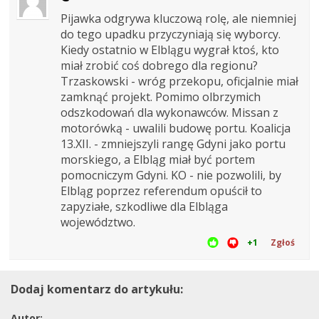
Pijawka odgrywa kluczową rolę, ale niemniej
do tego upadku przyczyniają się wyborcy.
Kiedy ostatnio w Elblągu wygrał ktoś, kto
miał zrobić coś dobrego dla regionu?
Trzaskowski - wróg przekopu, oficjalnie miał
zamknąć projekt. Pomimo olbrzymich
odszkodowań dla wykonawców. Missan z
motorówką - uwalili budowę portu. Koalicja
13.XII. - zmniejszyli rangę Gdyni jako portu
morskiego, a Elbląg miał być portem
pomocniczym Gdyni. KO - nie pozwolili, by
Elbląg poprzez referendum opuścił to
zapyziałe, szkodliwe dla Elbląga
województwo.
+1
Zgłoś
Dodaj komentarz do artykułu:
Autor: