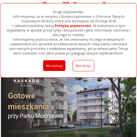
Drogi Użytkowniku,
Informujemy, że w związku z Rozporządzeniem o Ochronie Danych
Osobowych (RODO), które jest stosowane od 25 maja 2018
r.zaktualizowaliśmy naszą
Politykę prywatności
. W dokumencie tym
wyjaśniamy w sposób przejrzysty i bezpośredni jakie informacje zbieramy i
dlaczego to robimy.
Informujemy jednocześnie, że nie zmieniamy niczego w aktualnych
ustawieniach ani sposobie przetwarzania danych. Ulepszamy natomiast
opis naszych procedur i dokładniej wyjaśniamy, jak przetwarzamy Twoje
Galerie
Filmy
Baza Firm
Ogłoszenia
Pełna Wersja
dane osobowe oraz jakie prawa przysługują naszym użytkownikom.
Akceptuję
Nie teraz