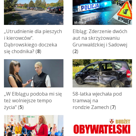
„Utrudnienie dla pieszych
Elbląg: Zderzenie dwóch
i kierowców”.
aut na skrzyżowaniu
Dąbrowskiego doczeka
Grunwaldzkiej i Sadowej
się chodnika? (
8
)
(
2
)
„W Elblągu podoba mi się
58-latka wjechała pod
też wolniejsze tempo
tramwaj na
życia" (
5
)
rondzie Zamech (
7
)