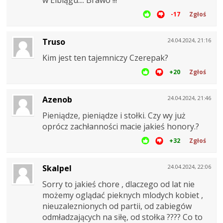
-17
Zgłoś
Truso
24.04.2024, 21:16
Kim jest ten tajemniczy Czerepak?
+20
Zgłoś
Azenob
24.04.2024, 21:46
Pieniądze, pieniądze i stołki. Czy wy już
oprócz zachłanności macie jakieś honory.?
+32
Zgłoś
Skalpel
24.04.2024, 22:06
Sorry to jakieś chore , dlaczego od lat nie
możemy oglądać pieknych mlodych kobiet ,
nieuzaleznionych od partii, od zabiegów
odmładzających na siłę, od stołka ???? Co to