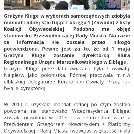
Grażyna Kluge w wyborach samorządowych zdobyła
mandat radnej startując z okręgu 1 (Zawada) z listy
Koalicji Obywatelskiej. Podobno ma objąć
stanowisko Przewodniczącej Rady Miasta. Na razie
ta informacja nie została przez nikogo
potwierdzona. Pewne jest za to, że od 1 maja
Grażyna Kluge zostanie dyrektorką Biura
Regionalnego Urzędu Marszałkowskiego w Elblągu.
Grażyna Kluge przez lata związana była z oświatą.
Najpierw jako polonistka. Później pracowała m.in.w
elbląskiej Delegaturze Kuratorium Oświaty. Przez rok
była jej dyrektorką.
W 2010 r. uzyskała mandat radnej po czym została
powołana na stanowisko Wiceprezydenta Elbląga.
Została odwołana w 2013 r. w referendum wraz z
Prezydentem Grzegorzem Nowaczykiem z Platformy
Obywatelskiej i Radą Miasta (wówczas większość miała