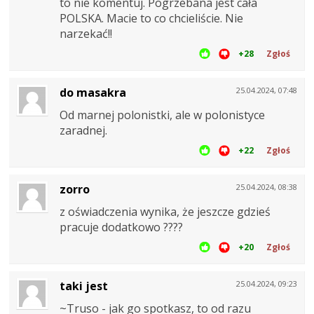
to nie komentuj. Pogrzebana jest cała
POLSKA. Macie to co chcieliście. Nie
narzekać!!
+28
Zgłoś
do masakra
25.04.2024, 07:48
Od marnej polonistki, ale w polonistyce
zaradnej.
+22
Zgłoś
zorro
25.04.2024, 08:38
z oświadczenia wynika, że jeszcze gdzieś
pracuje dodatkowo ????
+20
Zgłoś
taki jest
25.04.2024, 09:23
~Truso - jak go spotkasz, to od razu