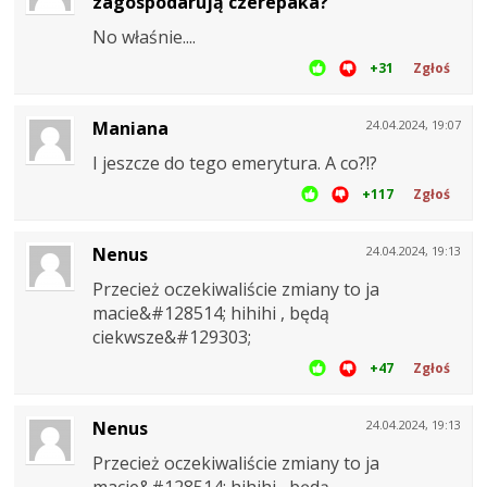
zagospodarują czerepaka?
No właśnie....
+31
Zgłoś
Maniana
24.04.2024, 19:07
I jeszcze do tego emerytura. A co?!?
+117
Zgłoś
Nenus
24.04.2024, 19:13
Przecież oczekiwaliście zmiany to ja
macie&#128514; hihihi , będą
ciekwsze&#129303;
+47
Zgłoś
Nenus
24.04.2024, 19:13
Przecież oczekiwaliście zmiany to ja
macie&#128514; hihihi , będą