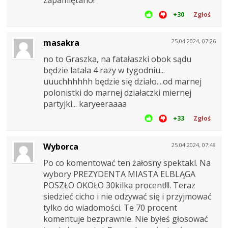
+30
Zgłoś
masakra
25.04.2024, 07:26
no to Graszka, na fatałaszki obok sądu
będzie latała 4 razy w tygodniu...
uuuchhhhhh będzie się działo....od marnej
polonistki do marnej działaczki miernej
partyjki... karyeeraaaa
+33
Zgłoś
Wyborca
25.04.2024, 07:48
Po co komentować ten żałosny spektakl. Na
wybory PREZYDENTA MIASTA ELBLĄGA
POSZŁO OKOŁO 30kilka procent!!!. Teraz
siedzieć cicho i nie odzywać się i przyjmować
tylko do wiadomości. Te 70 procent
komentuje bezprawnie. Nie byłeś głosować