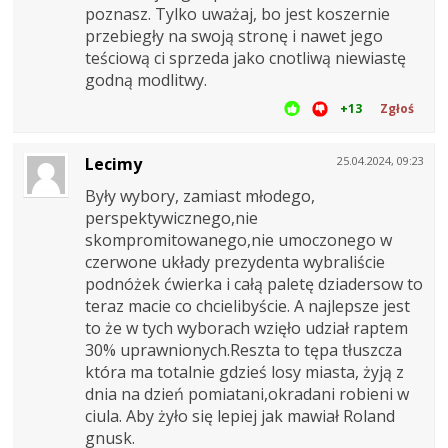
poznasz. Tylko uważaj, bo jest koszernie
przebiegły na swoją stronę i nawet jego
teściową ci sprzeda jako cnotliwą niewiastę
godną modlitwy.
+13
Zgłoś
Lecimy
25.04.2024, 09:23
Były wybory, zamiast młodego,
perspektywicznego,nie
skompromitowanego,nie umoczonego w
czerwone układy prezydenta wybraliście
podnóżek ćwierka i całą paletę dziadersow to
teraz macie co chcielibyście. A najlepsze jest
to że w tych wyborach wzięło udział raptem
30% uprawnionych.Reszta to tępa tłuszcza
która ma totalnie gdzieś losy miasta, żyją z
dnia na dzień pomiatani,okradani robieni w
ciula. Aby żyło się lepiej jak mawiał Roland
gnusk.