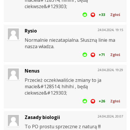
ciekwsze&#129303;
+33
Zgłoś
Rysio
24.04.2024, 19:15
Normalnie niezatapialna. Słuszną linie ma
nasza władza.
+71
Zgłoś
Nenus
24.04.2024, 19:29
Przecież oczekiwaliście zmiany to ja
macie&#128514; hihihi , będą
ciekwsze&#129303;
+26
Zgłoś
Zasady biologii
24.04.2024, 20:07
To PO prostu sprzeczne z naturą !!!