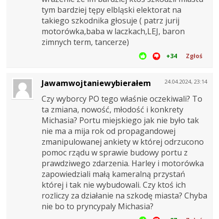
tym bardziej tępy elbląski elektorat na
takiego szkodnika głosuje ( patrz jurij
motorówka,baba w laczkach,LEJ, baron
zimnych term, tancerze)
+34
Zgłoś
Jawamwojtaniewybierałem
24.04.2024, 23:14
Czy wyborcy PO tego właśnie oczekiwali? To
ta zmiana, nowość, młodość i konkrety
Michasia? Portu miejskiego jak nie było tak
nie ma a mija rok od propagandowej
zmanipulowanej ankiety w której odrzucono
pomoc rządu w sprawie budowy portu z
prawdziwego zdarzenia. Harley i motorówka
zapowiedziali małą kameralną przystań
której i tak nie wybudowali. Czy ktoś ich
rozliczy za działanie na szkodę miasta? Chyba
nie bo to pryncypaly Michasia?