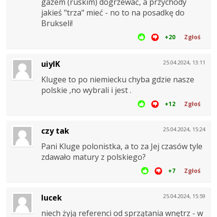
gazem (ruskim) dogrzewać, a przychody
jakieś "trza" mieć - no to na posadkę do
Brukseli!
+20
Zgłoś
uiyIK
25.04.2024, 13:11
Klugee to po niemiecku chyba gdzie nasze
polskie ,no wybrali i jest .
+12
Zgłoś
czy tak
25.04.2024, 15:24
Pani Kluge polonistka, a to za Jej czasów tyle
zdawało matury z polskiego?
+7
Zgłoś
lucek
25.04.2024, 15:59
niech żyją referenci od sprzątania wnętrz - w