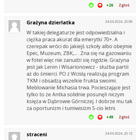
+26
Zgłoś
Grażyna dzierlatka
24.04.2024, 20:08
W takiej delegaturze jest odpowiedzialna i
ciężka praca akurat dla emerytki 70+. A
czerepak wróci do jakiejś szkoły albo obejmie
Epec, Muzeum, ZBK,... . Zna się na gazowaniu
w fotel więc nie zanudzi się nigdzie. Grażyna
jest jak Lenin i Wisarionowicz - służba partii
aż do śmierci. PO z Wcisłą realizują program
TKM i obsadzą wszelkie frukta swoimi.
Meblowanie Michasia trwa. Pocieszające jest
tylko to że Antka solidnie posunęli niczym
księża w Dąbrowie Górniczej. I dobrze mu tak
za oportunizm i tumiwisizm 5-cio letni.
+49
Zgłoś
straceni
24.04.2024, 20:12