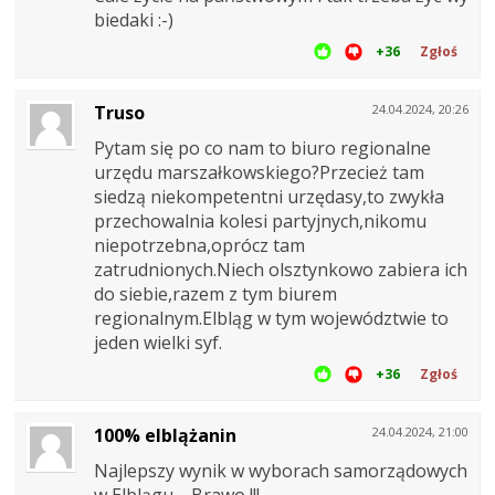
biedaki :-)
+36
Zgłoś
Truso
24.04.2024, 20:26
Pytam się po co nam to biuro regionalne
urzędu marszałkowskiego?Przecież tam
siedzą niekompetentni urzędasy,to zwykła
przechowalnia kolesi partyjnych,nikomu
niepotrzebna,oprócz tam
zatrudnionych.Niech olsztynkowo zabiera ich
do siebie,razem z tym biurem
regionalnym.Elbląg w tym województwie to
jeden wielki syf.
+36
Zgłoś
100% elblążanin
24.04.2024, 21:00
Najlepszy wynik w wyborach samorządowych
w Elblągu.... Brawo !!!