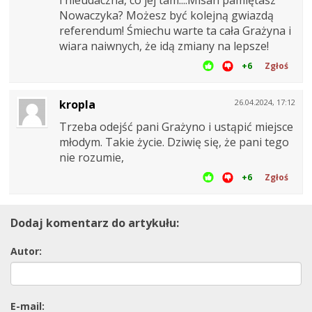
Nowaczyka? Możesz być kolejną gwiazdą
referendum! Śmiechu warte ta cała Grażyna i
wiara naiwnych, że idą zmiany na lepsze!
+6
Zgłoś
kropla
26.04.2024, 17:12
Trzeba odejść pani Grażyno i ustąpić miejsce
młodym. Takie życie. Dziwię się, że pani tego
nie rozumie,
+6
Zgłoś
Dodaj komentarz do artykułu:
Autor:
E-mail: