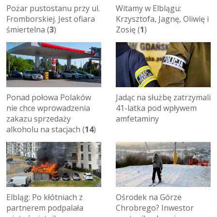
Pożar pustostanu przy ul.
Witamy w Elblągu:
Fromborskiej. Jest ofiara
Krzysztofa, Jagnę, Oliwię i
śmiertelna (
3
)
Zosię (
1
)
Ponad połowa Polaków
Jadąc na służbę zatrzymali
nie chce wprowadzenia
41-latka pod wpływem
zakazu sprzedaży
amfetaminy
alkoholu na stacjach (
14
)
Elbląg: Po kłótniach z
Ośrodek na Górze
partnerem podpalała
Chrobrego? Inwestor