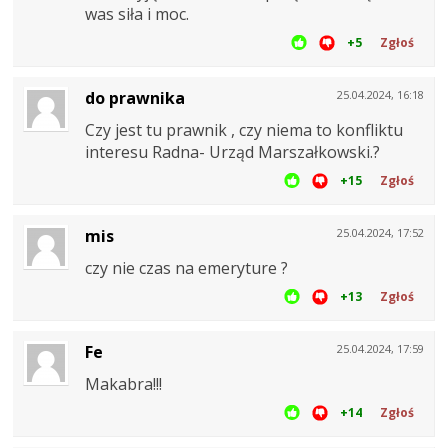
was siła i moc.
+5
Zgłoś
do prawnika
25.04.2024, 16:18
Czy jest tu prawnik , czy niema to konfliktu
interesu Radna- Urząd Marszałkowski.?
+15
Zgłoś
mis
25.04.2024, 17:52
czy nie czas na emeryture ?
+13
Zgłoś
Fe
25.04.2024, 17:59
Makabra!!!
+14
Zgłoś