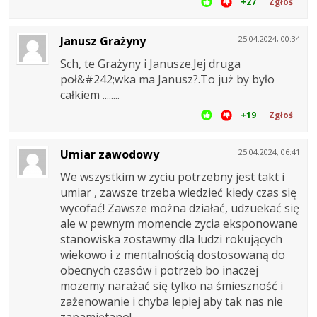
+27
Zgłoś
Janusz Grażyny
25.04.2024, 00:34
Sch, te Grażyny i Janusze.Jej druga
poł&#242;wka ma Janusz?.To już by było
całkiem ........
+19
Zgłoś
Umiar zawodowy
25.04.2024, 06:41
We wszystkim w zyciu potrzebny jest takt i
umiar , zawsze trzeba wiedzieć kiedy czas się
wycofać! Zawsze można działać, udzuekać się
ale w pewnym momencie zycia eksponowane
stanowiska zostawmy dla ludzi rokujących
wiekowo i z mentalnością dostosowaną do
obecnych czasów i potrzeb bo inaczej
mozemy narażać się tylko na śmieszność i
zażenowanie i chyba lepiej aby tak nas nie
zapamiętano!