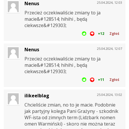
Nenus
25.04.2024, 12:03
Przecież oczekiwaliście zmiany to ja
macie&#128514; hihihi , będą
ciekwsze&#129303;
+12
Zgłoś
Nenus
25.04.2024, 12:07
Przecież oczekiwaliście zmiany to ja
macie&#128514; hihihi , będą
ciekwsze&#129303;
+11
Zgłoś
ilikeelblag
25.04.2024, 13:02
Chcieliście zmian, no to je macie. Podobnie
jak partyjny kolega Pani Grażyny - szkodnik
WF-ista od zimnych term (Lidzbark nomen
omen Warmiński) - skoro nie można teraz