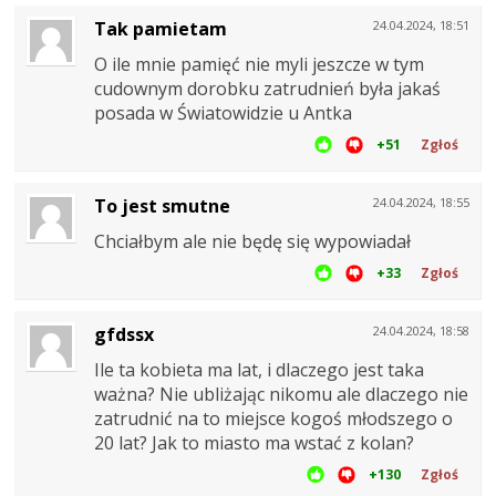
Tak pamietam
24.04.2024, 18:51
O ile mnie pamięć nie myli jeszcze w tym
cudownym dorobku zatrudnień była jakaś
posada w Światowidzie u Antka
+51
Zgłoś
To jest smutne
24.04.2024, 18:55
Chciałbym ale nie będę się wypowiadał
+33
Zgłoś
gfdssx
24.04.2024, 18:58
Ile ta kobieta ma lat, i dlaczego jest taka
ważna? Nie ubliżając nikomu ale dlaczego nie
zatrudnić na to miejsce kogoś młodszego o
20 lat? Jak to miasto ma wstać z kolan?
+130
Zgłoś