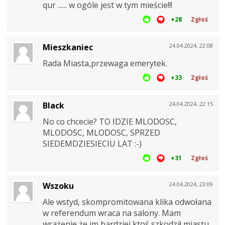
qur ...... w ogóle jest w tym mieście!!!
+28
Zgłoś
Mieszkaniec
24.04.2024, 22:08
Rada Miasta,przewaga emerytek.
+33
Zgłoś
Black
24.04.2024, 22:15
No co chcecie? TO IDZIE MLODOSC,
MLODOSC, MLODOSC, SPRZED
SIEDEMDZIESIECIU LAT :-)
+31
Zgłoś
Wszoku
24.04.2024, 23:09
Ale wstyd, skompromitowana klika odwołana
w referendum wraca na salony. Mam
wrażenie że im bardziej ktoś szkodził miastu