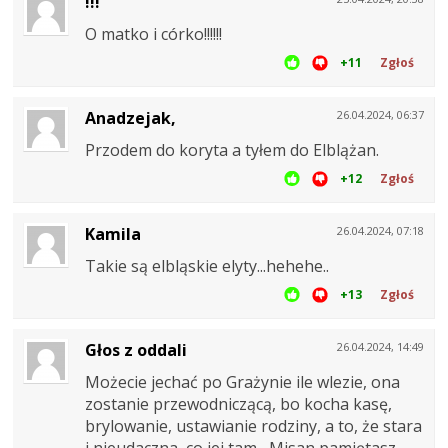
!!!
O matko i córko!!!!!!
+11
Zgłoś
Anadzejak,
26.04.2024, 06:37
Przodem do koryta a tyłem do Elblążan.
+12
Zgłoś
Kamila
26.04.2024, 07:18
Takie są elbląskie elyty...hehehe..
+13
Zgłoś
Głos z oddali
26.04.2024, 14:49
Możecie jechać po Grażynie ile wlezie, ona
zostanie przewodniczącą, bo kocha kasę,
brylowanie, ustawianie rodziny, a to, że stara
i nieudaczna, co jej tam....Misan pamiętasz