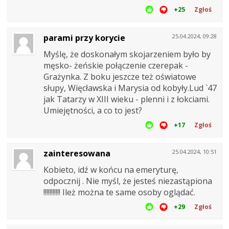
+25
Zgłoś
parami przy korycie
25.04.2024, 09:28
Myślę, że doskonałym skojarzeniem było by
męsko- żeńskie połączenie czerepak -
Grażynka. Z boku jeszcze też oświatowe
słupy, Więcławska i Marysia od kobyły.Lud `47
jak Tatarzy w XIII wieku - plenni i z łokciami.
Umiejętności, a co to jest?
+17
Zgłoś
zainteresowana
25.04.2024, 10:51
Kobieto, idź w końcu na emeryturę,
odpocznij . Nie myśl, że jesteś niezastąpiona
!!!!!!!!!!! Ileż można te same osoby oglądać.
+29
Zgłoś