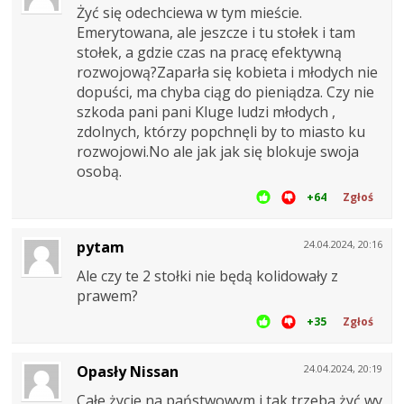
Żyć się odechciewa w tym mieście.
Emerytowana, ale jeszcze i tu stołek i tam
stołek, a gdzie czas na pracę efektywną
rozwojową?Zaparła się kobieta i młodych nie
dopuści, ma chyba ciąg do pieniądza. Czy nie
szkoda pani pani Kluge ludzi młodych ,
zdolnych, którzy popchnęli by to miasto ku
rozwojowi.No ale jak jak się blokuje swoja
osobą.
+64
Zgłoś
pytam
24.04.2024, 20:16
Ale czy te 2 stołki nie będą kolidowały z
prawem?
+35
Zgłoś
Opasły Nissan
24.04.2024, 20:19
Całe życie na państwowym i tak trzeba żyć wy