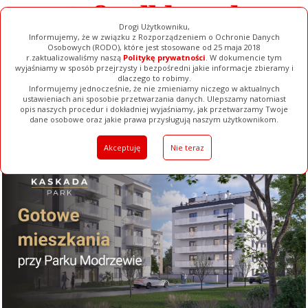
Drogi Użytkowniku,
Informujemy, że w związku z Rozporządzeniem o Ochronie Danych
Osobowych (RODO), które jest stosowane od 25 maja 2018
r.zaktualizowaliśmy naszą
Politykę prywatności
. W dokumencie tym
wyjaśniamy w sposób przejrzysty i bezpośredni jakie informacje zbieramy i
dlaczego to robimy.
Informujemy jednocześnie, że nie zmieniamy niczego w aktualnych
ustawieniach ani sposobie przetwarzania danych. Ulepszamy natomiast
opis naszych procedur i dokładniej wyjaśniamy, jak przetwarzamy Twoje
Galerie
Filmy
Baza Firm
Ogłoszenia
Pełna Wersja
dane osobowe oraz jakie prawa przysługują naszym użytkownikom.
Akceptuję
Nie teraz