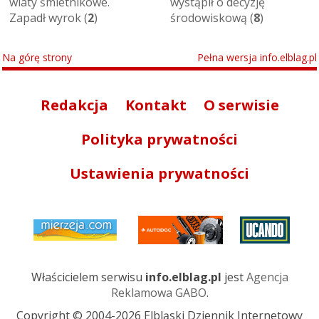
wiaty śmietnikowe.
wystąpił o decyzję
Zapadł wyrok (
2
)
środowiskową (
8
)
Na górę strony
Pełna wersja info.elblag.pl
Redakcja
Kontakt
O serwisie
Polityka prywatności
Ustawienia prywatności
Właścicielem serwisu
info.elblag.pl
jest
Agencja
Reklamowa GABO
.
Copyright © 2004-2026 Elbląski Dziennik Internetowy