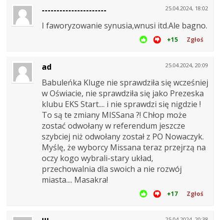
----------------------
25.04.2024, 18:02
I faworyzowanie synusia,wnusi itd.Ale bagno.
+15
Zgłoś
ad
25.04.2024, 20:09
Babuleńka Kluge nie sprawdziła się wcześniej
w Oświacie, nie sprawdziła się jako Prezeska
klubu EKS Start.... i nie sprawdzi się nigdzie !
To są te zmiany MISSana ?! Chłop może
zostać odwołany w referendum jeszcze
szybciej niż odwołany został z PO Nowaczyk.
Myślę, że wyborcy Missana teraz przejrzą na
oczy kogo wybrali-stary układ,
przechowalnia dla swoich a nie rozwój
miasta.... Masakra!
+17
Zgłoś
25.04.2024, 20:38