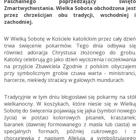
Paschalnego poprzedzający święto
Zmartwychwstania. Wielka Sobota obchodzona jest
przez chrześcijan obu tradycji, wschodniej i
zachodniej.
W Wielką Sobotę w Kościele katolickim przez cały dzień
trwa święcenie pokarmów. Tego dnia odbywa się
również adoracja Chrystusa złożonego do grobu.
Katolicy celebrują go jako dzień wyciszenia i oczekiwania
na przyjście Zbawiciela Zgodnie z polskim obyczajem
przy symbolicznym grobie czuwa warta - ministranci,
harcerze, niekiedy strażacy w galowych mundurach.
Tradycyjnie w tym dniu błogosławi się pokarmy na stół
wielkanocny. W koszykach, które niesie się w Wielką
Sobotę do święcenia pojawiają się jajka (symbol nowego
życia) w postaci kolorowych pisanek, kraszanek;
baranek (dawniej formowanego z masła lub ciasta) w
specjalnych formach, później cukrowego i z
chorągiewką z napisem Alleluja, a symbolizującego