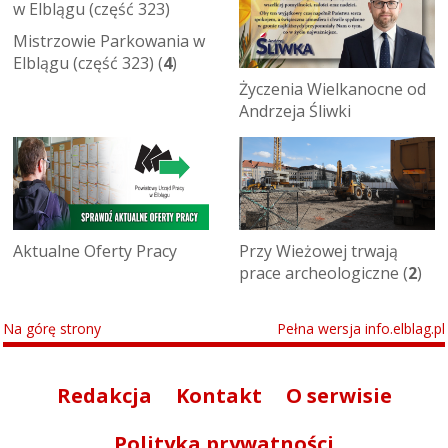
Mistrzowie Parkowania w
Elblągu (część 323) (
4
)
Życzenia Wielkanocne od
Andrzeja Śliwki
Aktualne Oferty Pracy
Przy Wieżowej trwają
prace archeologiczne (
2
)
Na górę strony
Pełna wersja info.elblag.pl
Redakcja
Kontakt
O serwisie
Polityka prywatności