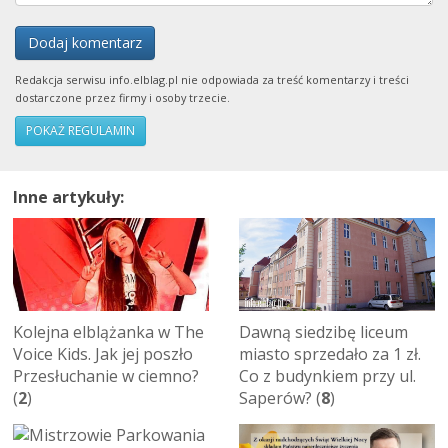
Dodaj komentarz
Redakcja serwisu info.elblag.pl nie odpowiada za treść komentarzy i treści
dostarczone przez firmy i osoby trzecie.
POKAŻ REGULAMIN
Inne artykuły:
Kolejna elblążanka w The
Dawną siedzibę liceum
Voice Kids. Jak jej poszło
miasto sprzedało za 1 zł.
Przesłuchanie w ciemno?
Co z budynkiem przy ul.
(
2
)
Saperów? (
8
)