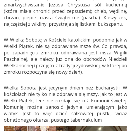
zmartwychwstanie Jezusa Chrystusa; sól kuchenną
(która miała chronić przed zepsuciem); chleb, wędlinę,
chrzan, pieprz, ciasta świąteczne (pascha). Koszyczek,
najczęściej z wikliny, przystraja się listkami bukszpanu.
W Wielką Sobotę w Kościele katolickim, podobnie jak w
Wielki Piątek, nie są odprawiane msze św. Co prawda,
po zapadnięciu zmroku odprawiana jest msza Wigilii
Paschalnej, ale należy już ona do obchodów Niedzieli
Wielkanocnej (przejęto z tradycji żydowskiej, w której po
zmroku rozpoczyna się nowy dzień).
Wielka Sobota jest jedynym dniem bez Eucharystii. W
kościołach nie tylko nie odprawia się mszy, jak to jest w
Wielki Piątek, lecz nie rozdaje się też Komunii świętej.
Komunię można zanosić jedynie umierającym jako
wiatyk. Jest to więc dzień całkowitej pustki, wciąż
obnażonego ołtarza, pustego tabernakulum.