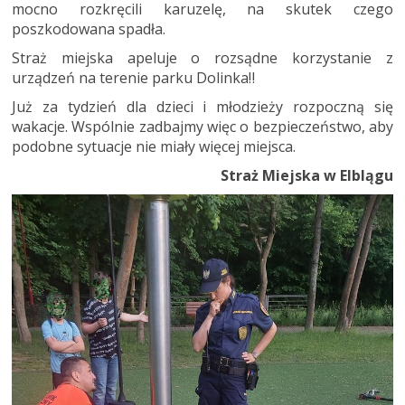
mocno rozkręcili karuzelę, na skutek czego
poszkodowana spadła.
Straż miejska apeluje o rozsądne korzystanie z
urządzeń na terenie parku Dolinka‼️
Już za tydzień dla dzieci i młodzieży rozpoczną się
wakacje. Wspólnie zadbajmy więc o bezpieczeństwo, aby
podobne sytuacje nie miały więcej miejsca.
Straż Miejska w Elblągu