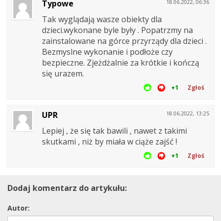
Typowe
18.06.2022, 06:36
Tak wyglądają wasze obiekty dla
dzieci.wykonane byle były . Popatrzmy na
zainstalowane na górce przyrządy dla dzieci .
Bezmyslne wykonanie i podłoże czy
bezpieczne. Zjeżdżalnie za krótkie i kończą
się urazem.
+1
Zgłoś
UPR
18.06.2022, 13:25
Lepiej , że się tak bawili , nawet z takimi
skutkami , niż by miała w ciąże zajść !
+1
Zgłoś
Dodaj komentarz do artykułu:
Autor: