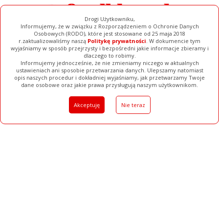
Drogi Użytkowniku,
Informujemy, że w związku z Rozporządzeniem o Ochronie Danych
Osobowych (RODO), które jest stosowane od 25 maja 2018
r.zaktualizowaliśmy naszą
Politykę prywatności
. W dokumencie tym
wyjaśniamy w sposób przejrzysty i bezpośredni jakie informacje zbieramy i
dlaczego to robimy.
Informujemy jednocześnie, że nie zmieniamy niczego w aktualnych
ustawieniach ani sposobie przetwarzania danych. Ulepszamy natomiast
opis naszych procedur i dokładniej wyjaśniamy, jak przetwarzamy Twoje
Galerie
Filmy
Baza Firm
Ogłoszenia
Pełna Wersja
dane osobowe oraz jakie prawa przysługują naszym użytkownikom.
Akceptuję
Nie teraz