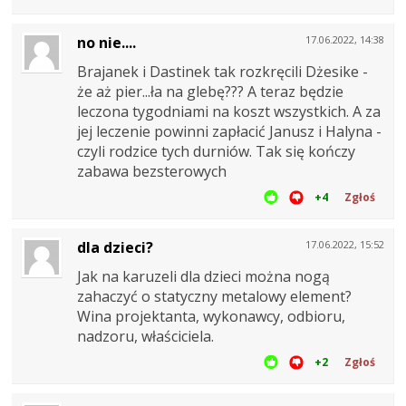
no nie....
17.06.2022, 14:38
Brajanek i Dastinek tak rozkręcili Dżesike -
że aż pier...ła na glebę??? A teraz będzie
leczona tygodniami na koszt wszystkich. A za
jej leczenie powinni zapłacić Janusz i Halyna -
czyli rodzice tych durniów. Tak się kończy
zabawa bezsterowych
+4
Zgłoś
dla dzieci?
17.06.2022, 15:52
Jak na karuzeli dla dzieci można nogą
zahaczyć o statyczny metalowy element?
Wina projektanta, wykonawcy, odbioru,
nadzoru, właściciela.
+2
Zgłoś