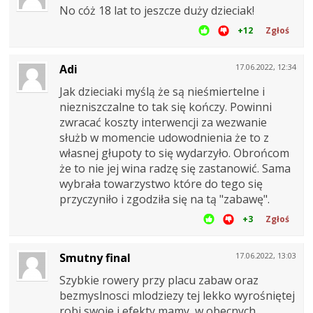
No cóż 18 lat to jeszcze duży dzieciak!
+12
Zgłoś
Adi
17.06.2022, 12:34
Jak dzieciaki myślą że są nieśmiertelne i
niezniszczalne to tak się kończy. Powinni
zwracać koszty interwencji za wezwanie
służb w momencie udowodnienia że to z
własnej głupoty to się wydarzyło. Obrońcom
że to nie jej wina radzę się zastanowić. Sama
wybrała towarzystwo które do tego się
przyczyniło i zgodziła się na tą "zabawę".
+3
Zgłoś
Smutny final
17.06.2022, 13:03
Szybkie rowery przy placu zabaw oraz
bezmyslnosci mlodziezy tej lekko wyrośniętej
robi swoje i efekty mamy, w obecnych