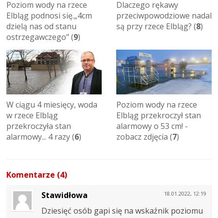
Poziom wody na rzece
Dlaczego rękawy
Elbląg podnosi się.„4cm
przeciwpowodziowe nadal
dzielą nas od stanu
są przy rzece Elbląg? (
8
)
ostrzegawczego" (
9
)
W ciągu 4 miesięcy, woda
Poziom wody na rzece
w rzece Elbląg
Elbląg przekroczył stan
przekroczyła stan
alarmowy o 53 cm! -
alarmowy... 4 razy (
6
)
zobacz zdjęcia (
7
)
Komentarze (4)
Stawidłowa
18.01.2022, 12:19
Dziesięć osób gapi się na wskaźnik poziomu