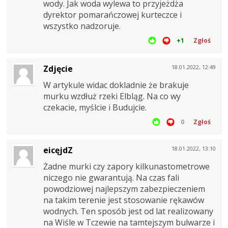
wody. Jak woda wylewa to przyjeżdża
dyrektor pomarańczowej kurteczce i
wszystko nadzoruje.
+1
Zgłoś
Zdjęcie
18.01.2022, 12:49
W artykule widac dokladnie że brakuje
murku wzdłuż rzeki Elbląg. Na co wy
czekacie, myślcie i Budujcie.
0
Zgłoś
eicęjdZ
18.01.2022, 13:10
Żadne murki czy zapory kilkunastometrowe
niczego nie gwarantują. Na czas fali
powodziowej najlepszym zabezpieczeniem
na takim terenie jest stosowanie rękawów
wodnych. Ten sposób jest od lat realizowany
na Wiśle w Tczewie na tamtejszym bulwarze i