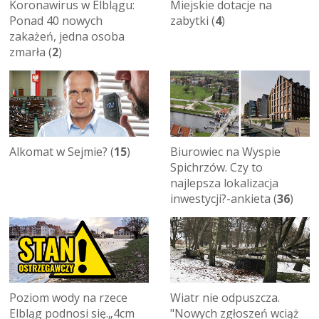
Koronawirus w Elblągu:
Miejskie dotacje na
Ponad 40 nowych
zabytki (
4
)
zakażeń, jedna osoba
zmarła (
2
)
Alkomat w Sejmie? (
15
)
Biurowiec na Wyspie
Spichrzów. Czy to
najlepsza lokalizacja
inwestycji?-ankieta (
36
)
Poziom wody na rzece
Wiatr nie odpuszcza.
Elbląg podnosi się.„4cm
"Nowych zgłoszeń wciąż