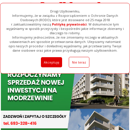
Drogi Użytkowniku,
Informujemy, że w związku z Rozporządzeniem o Ochronie Danych
Osobowych (RODO), które jest stosowane od 25 maja 2018
r.zaktualizowaliśmy naszą
Politykę prywatności
. W dokumencie tym
wyjaśniamy w sposób przejrzysty i bezpośredni jakie informacje zbieramy i
dlaczego to robimy.
Informujemy jednocześnie, że nie zmieniamy niczego w aktualnych
ustawieniach ani sposobie przetwarzania danych. Ulepszamy natomiast
opis naszych procedur i dokładniej wyjaśniamy, jak przetwarzamy Twoje
Galerie
Filmy
Baza Firm
Ogłoszenia
Pełna Wersja
dane osobowe oraz jakie prawa przysługują naszym użytkownikom.
Akceptuję
Nie teraz