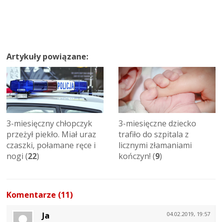
Artykuły powiązane:
3-miesięczny chłopczyk
3-miesięczne dziecko
przeżył piekło. Miał uraz
trafiło do szpitala z
czaszki, połamane ręce i
licznymi złamaniami
nogi (
22
)
kończyn! (
9
)
Komentarze (11)
Ja
04.02.2019, 19:57