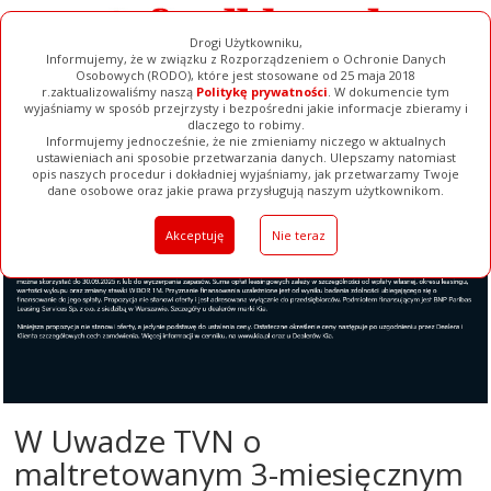
Drogi Użytkowniku,
Informujemy, że w związku z Rozporządzeniem o Ochronie Danych
Osobowych (RODO), które jest stosowane od 25 maja 2018
r.zaktualizowaliśmy naszą
Politykę prywatności
. W dokumencie tym
wyjaśniamy w sposób przejrzysty i bezpośredni jakie informacje zbieramy i
dlaczego to robimy.
Informujemy jednocześnie, że nie zmieniamy niczego w aktualnych
ustawieniach ani sposobie przetwarzania danych. Ulepszamy natomiast
opis naszych procedur i dokładniej wyjaśniamy, jak przetwarzamy Twoje
Galerie
Filmy
Baza Firm
Ogłoszenia
Pełna Wersja
dane osobowe oraz jakie prawa przysługują naszym użytkownikom.
Akceptuję
Nie teraz
W Uwadze TVN o
maltretowanym 3-miesięcznym