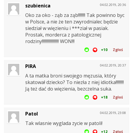
szubienica
04.02.2019, 20:36
Oko za oko - ząb za ząb!!!!!!!! Tak powinno byc
w Polsce, a nie że ten zwyrodnialec będzie
siedział w więzieniu i ***ział w pasiak.
Prostak, morderca z patologicznej
rodziny!!!!!!!!!!!!!!!!!!! WON!!!
+10
Zgłoś
PIRA
04.02.2019, 20:37
A ta matka broni swojego męzusia, który
skatował dziecko? To niezła z niej idiotka!!!!!!!!!
Ją też dać do więzienia, bezczelna suka.
+18
Zgłoś
Patol
04.02.2019, 23:08
Tak wlasnie wyglada zycie w patoli!
+12
Zgłoś