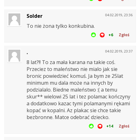
Solder
04.02.2019, 23:36
To nie żona tylko konkubina.
+6
Zgłoś
.
04.02.2019, 23:37
8 lat?!! To za mała karana na takie coś.
Przeciez to maleństwo nie mialo jak sie
bronic powiedzieć komuś. Ja bym ze 25lat
minimum mu dala może na innych by
podzialalo. Biedne maleństwo :( a temu
skur** wielowi 25 lat i tez polamac kończyny
a dodatkowo kazac tymi polamanymi rękami
kopać w kopalni. Az plakac sie chce takie
bezbronne. Matce odebrać dziecko.
+14
Zgłoś