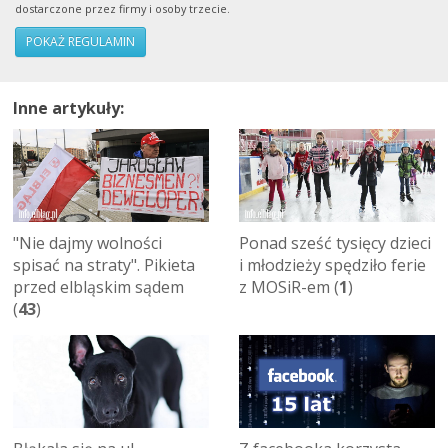
dostarczone przez firmy i osoby trzecie.
POKAŻ REGULAMIN
Inne artykuły:
"Nie dajmy wolności
Ponad sześć tysięcy dzieci
spisać na straty". Pikieta
i młodzieży spędziło ferie
przed elbląskim sądem
z MOSiR-em (
1
)
(
43
)