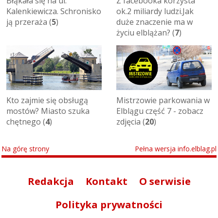
Błąkała się na ul.
Z facebooka korzysta
Kalenkiewicza. Schronisko
ok.2 miliardy ludzi.Jak
ją przeraża (
5
)
duże znaczenie ma w
życiu elblążan? (
7
)
Kto zajmie się obsługą
Mistrzowie parkowania w
mostów? Miasto szuka
Elblągu część 7 - zobacz
chętnego (
4
)
zdjęcia (
20
)
Na górę strony
Pełna wersja info.elblag.pl
Redakcja
Kontakt
O serwisie
Polityka prywatności