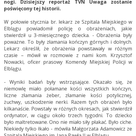
nogi. Dzisiejszy reportaż TVN Uwaga zostanie
poświęcony tej historii.
W połowie stycznia br. lekarz ze Szpitala Miejskiego w
Elblągu powiadomił policję o obrażeniach, jakie
stwierdził u 3-miesięcznego dziecka. - Obrażenia były
poważne. To były złamania kończyn górnych i dolnych.
Lekarz określił, że obrażenia powstawały w różnym
czasie – mówił w rozmowie z nami kom. Krzysztof
Nowacki, oficer prasowy Komendy Miejskiej Policji w
Elblągu.
- Wyniki badań były wstrząsające. Okazało się, że
niemowlę miało połamane kości wszystkich kończyn,
liczne złamania żeber, złamanie kości potylicznej,
żuchwy, uszkodzenie nerki. Razem tych obrażeń było
kilkanaście. Powstały w różnych okresach, jak stwierdził
ordynator, w ciągu około trzech tygodni. To dziecko
było maltretowane. Ono nie miało siły płakać. Było ciche.
Niekiedy tylko łkało - mówiła Małgorzata Adamowicz ze
Szpitala Miejskiego im. Jana Pawła II w Elblągu.