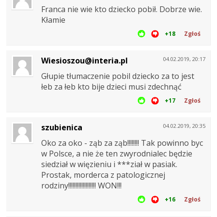
Franca nie wie kto dziecko pobił. Dobrze wie.
Kłamie
+18
Zgłoś
Wiesioszou@interia.pl
04.02.2019, 20:17
Głupie tłumaczenie pobil dziecko za to jest
łeb za łeb kto bije dzieci musi zdechnąć
+17
Zgłoś
szubienica
04.02.2019, 20:35
Oko za oko - ząb za ząb!!!!!!!! Tak powinno byc
w Polsce, a nie że ten zwyrodnialec będzie
siedział w więzieniu i ***ział w pasiak.
Prostak, morderca z patologicznej
rodziny!!!!!!!!!!!!!!!!!!! WON!!!
+16
Zgłoś