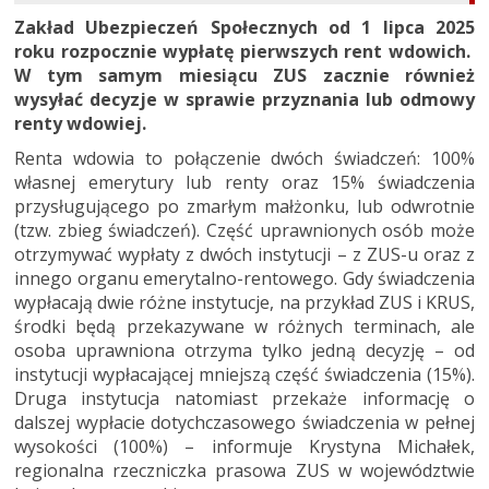
Zakład Ubezpieczeń Społecznych od 1 lipca 2025
roku rozpocznie wypłatę pierwszych rent wdowich.
W tym samym miesiącu ZUS zacznie również
wysyłać decyzje w sprawie przyznania lub odmowy
renty wdowiej.
Renta wdowia to połączenie dwóch świadczeń: 100%
własnej emerytury lub renty oraz 15% świadczenia
przysługującego po zmarłym małżonku, lub odwrotnie
(tzw. zbieg świadczeń). Część uprawnionych osób może
otrzymywać wypłaty z dwóch instytucji – z ZUS-u oraz z
innego organu emerytalno-rentowego. Gdy świadczenia
wypłacają dwie różne instytucje, na przykład ZUS i KRUS,
środki będą przekazywane w różnych terminach, ale
osoba uprawniona otrzyma tylko jedną decyzję – od
instytucji wypłacającej mniejszą część świadczenia (15%).
Druga instytucja natomiast przekaże informację o
dalszej wypłacie dotychczasowego świadczenia w pełnej
wysokości (100%) – informuje Krystyna Michałek,
regionalna rzeczniczka prasowa ZUS w województwie