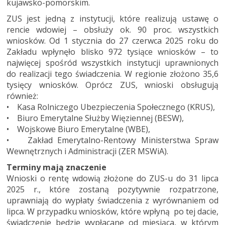
kujawsko-pomorskim.
ZUS jest jedną z instytucji, które realizują ustawę o
rencie wdowiej – obsłuży ok. 90 proc. wszystkich
wniosków. Od 1 stycznia do 27 czerwca 2025 roku do
Zakładu wpłynęło blisko 972 tysiące wniosków – to
najwięcej spośród wszystkich instytucji uprawnionych
do realizacji tego świadczenia. W regionie złożono 35,6
tysięcy wniosków. Oprócz ZUS, wnioski obsługują
również:
• Kasa Rolniczego Ubezpieczenia Społecznego (KRUS),
• Biuro Emerytalne Służby Więziennej (BESW),
• Wojskowe Biuro Emerytalne (WBE),
• Zakład Emerytalno-Rentowy Ministerstwa Spraw
Wewnętrznych i Administracji (ZER MSWiA).
Terminy mają znaczenie
Wnioski o rentę wdowią złożone do ZUS-u do 31 lipca
2025 r., które zostaną pozytywnie rozpatrzone,
uprawniają do wypłaty świadczenia z wyrównaniem od
lipca. W przypadku wniosków, które wpłyną po tej dacie,
świadczenie będzie wypłacane od miesiąca, w którym