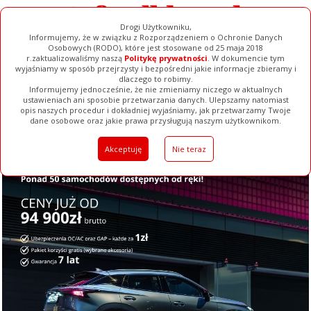
Drogi Użytkowniku,
Informujemy, że w związku z Rozporządzeniem o Ochronie Danych
Osobowych (RODO), które jest stosowane od 25 maja 2018
r.zaktualizowaliśmy naszą
Politykę prywatności
. W dokumencie tym
wyjaśniamy w sposób przejrzysty i bezpośredni jakie informacje zbieramy i
dlaczego to robimy.
Informujemy jednocześnie, że nie zmieniamy niczego w aktualnych
ustawieniach ani sposobie przetwarzania danych. Ulepszamy natomiast
opis naszych procedur i dokładniej wyjaśniamy, jak przetwarzamy Twoje
Galerie
Filmy
Baza Firm
Ogłoszenia
Pełna Wersja
dane osobowe oraz jakie prawa przysługują naszym użytkownikom.
Akceptuję
Nie teraz