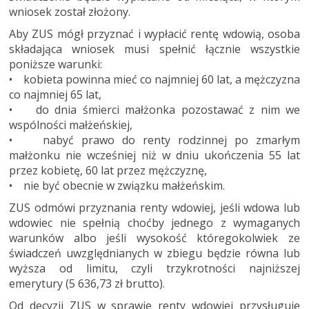
wniosek został złożony.
Aby ZUS mógł przyznać i wypłacić rentę wdowią, osoba
składająca wniosek musi spełnić łącznie wszystkie
poniższe warunki:
• kobieta powinna mieć co najmniej 60 lat, a mężczyzna
co najmniej 65 lat,
• do dnia śmierci małżonka pozostawać z nim we
wspólności małżeńskiej,
• nabyć prawo do renty rodzinnej po zmarłym
małżonku nie wcześniej niż w dniu ukończenia 55 lat
przez kobietę, 60 lat przez mężczyznę,
• nie być obecnie w związku małżeńskim.
ZUS odmówi przyznania renty wdowiej, jeśli wdowa lub
wdowiec nie spełnią choćby jednego z wymaganych
warunków albo jeśli wysokość któregokolwiek ze
świadczeń uwzględnianych w zbiegu będzie równa lub
wyższa od limitu, czyli trzykrotności najniższej
emerytury (5 636,73 zł brutto).
Od decyzji ZUS w sprawie renty wdowiej przysługuje