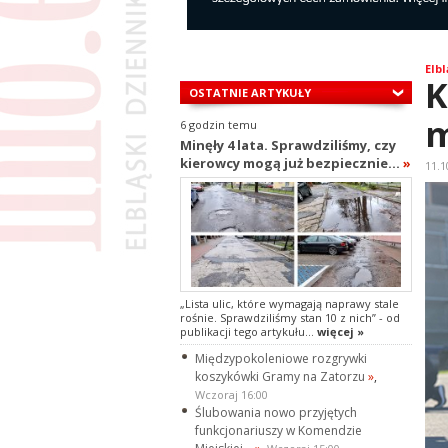
Elbl
K
OSTATNIE ARTYKUŁY
m
6 godzin temu
Minęły 4 lata. Sprawdziliśmy, czy
kierowcy mogą już bezpiecznie...
»
11.1
„Lista ulic, które wymagają naprawy stale
rośnie. Sprawdziliśmy stan 10 z nich” - od
publikacji tego artykułu...
więcej »
Międzypokoleniowe rozgrywki
koszykówki Gramy na Zatorzu
»
,
Wczoraj 16:00
Ślubowania nowo przyjętych
funkcjonariuszy w Komendzie