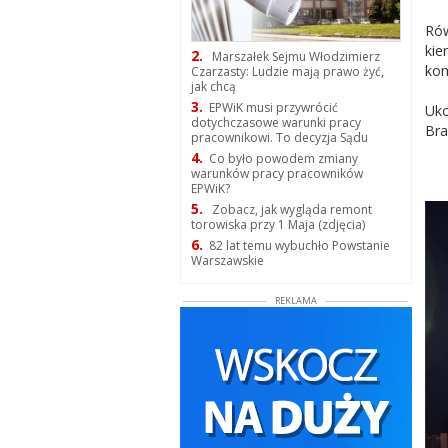
Rów
kie
2.
Marszałek Sejmu Włodzimierz
kom
Czarzasty: Ludzie mają prawo żyć,
jak chcą
3.
EPWiK musi przywrócić
Uko
dotychczasowe warunki pracy
Bra
pracownikowi. To decyzja Sądu
4.
Co było powodem zmiany
warunków pracy pracowników
EPWiK?
5.
Zobacz, jak wygląda remont
torowiska przy 1 Maja (zdjęcia)
6.
82 lat temu wybuchło Powstanie
Warszawskie
REKLAMA