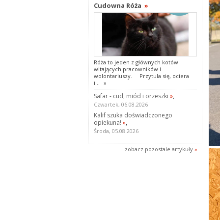
Cudowna Róża
»
Róża to jeden z głównych kotów
witających pracowników i
wolontariuszy. Przytula się, ociera
i...
»
Safar - cud, miód i orzeszki
»
,
Czwartek, 06.08.2026
Kalif szuka doświadczonego
opiekuna!
»
,
Środa, 05.08.2026
zobacz pozostale artykuły
»