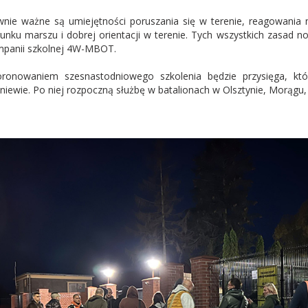
nie ważne są umiejętności poruszania się w terenie, reagowania 
runku marszu i dobrej orientacji w terenie. Tych wszystkich zasad n
panii szkolnej 4W-MBOT.
ronowaniem szesnastodniowego szkolenia będzie przysięga, któr
niewie. Po niej rozpoczną służbę w batalionach w Olsztynie, Morągu, G