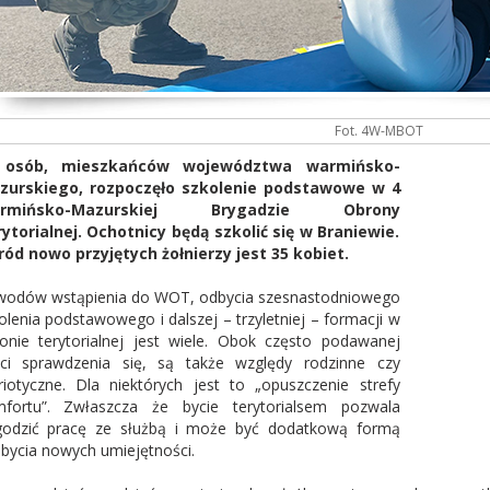
Fot. 4W-MBOT
 osób, mieszkańców województwa warmińsko-
zurskiego, rozpoczęło szkolenie podstawowe w 4
rmińsko-Mazurskiej Brygadzie Obrony
ytorialnej. Ochotnicy będą szkolić się w Braniewie.
ód nowo przyjętych żołnierzy jest 35 kobiet.
odów wstąpienia do WOT, odbycia szesnastodniowego
olenia podstawowego i dalszej – trzyletniej – formacji w
onie terytorialnej jest wiele. Obok często podawanej
ci sprawdzenia się, są także względy rodzinne czy
riotyczne. Dla niektórych jest to „opuszczenie strefy
fortu”. Zwłaszcza że bycie terytorialsem pozwala
odzić pracę ze służbą i może być dodatkową formą
bycia nowych umiejętności.