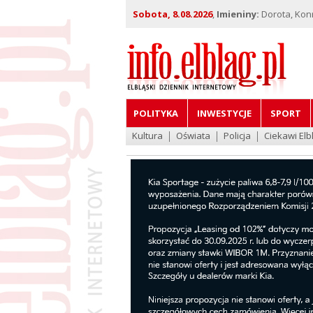
Sobota, 8.08.2026
,
Imieniny:
Dorota, Kon
POLITYKA
INWESTYCJE
SPORT
Kultura
Oświata
Policja
Ciekawi Elb