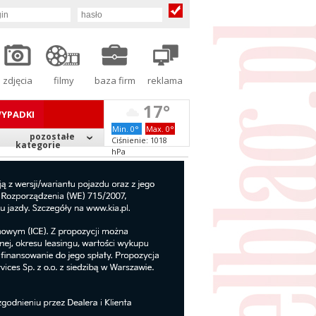
zdjęcia
filmy
baza firm
reklama
17°
YPADKI
Min. 0°
Max. 0°
pozostałe
Ciśnienie: 1018
kategorie
hPa