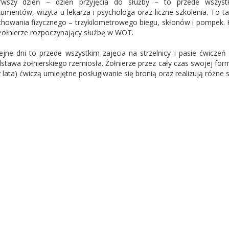
rwszy dzień – dzień przyjęcia do służby – to przede wszystk
umentów, wizyta u lekarza i psychologa oraz liczne szkolenia. To t
howania fizycznego – trzykilometrowego biegu, skłonów i pompek. K
żołnierze rozpoczynający służbę w WOT.
ejne dni to przede wszystkim zajęcia na strzelnicy i pasie ćwiczeń t
stawa żołnierskiego rzemiosła. Żołnierze przez cały czas swojej for
y lata) ćwiczą umiejętne posługiwanie się bronią oraz realizują różne s