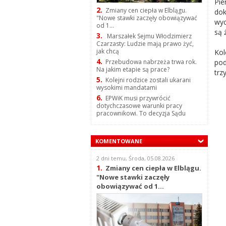
Pie
2.
Zmiany cen ciepła w Elblągu.
dok
"Nowe stawki zaczęły obowiązywać
wyc
od 1...
są 
3.
Marszałek Sejmu Włodzimierz
Czarzasty: Ludzie mają prawo żyć,
jak chcą
Kol
4.
pod
Przebudowa nabrzeża trwa rok.
Na jakim etapie są prace?
trz
5.
Kolejni rodzice zostali ukarani
wysokimi mandatami
6.
EPWiK musi przywrócić
dotychczasowe warunki pracy
pracownikowi. To decyzja Sądu
KOMENTOWANE
2 dni temu, Środa, 05.08.2026
1.
Zmiany cen ciepła w Elblągu.
"Nowe stawki zaczęły
obowiązywać od 1...