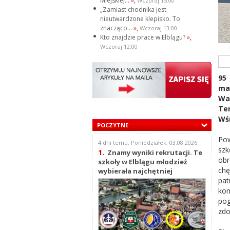
Miejskiej...
»
,
Wczoraj 15:00
„Zamiast chodnika jest
nieutwardzone klepisko. To
znacząco...
»
,
Wczoraj 13:00
Kto znajdzie prace w Elblągu?
»
,
Wczoraj 12:00
95
ma
Wa
Ter
Wśr
POCZYTNE
Pow
4 dni temu, Poniedziałek, 03.08.2026
szk
1.
Znamy wyniki rekrutacji. Te
obr
szkoły w Elblągu młodzież
chę
wybierała najchętniej
pat
kom
pog
zdo