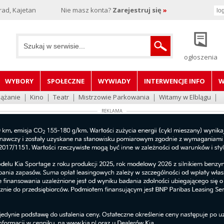
rad, Kajetan
Nie masz konta?
Zarejestruj się
»
ogłoszenia
WYBORY
SPOŁECZNE
WYWIADY
INTERWENCJE INFO
W
lążanie
Kino
Teatr
Mistrzowie Parkowania
Witamy w Elblągu
REKLAMA