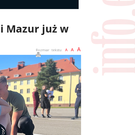
 i Mazur już w
A
A
A
Rozmiar tekstu: