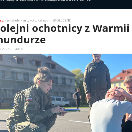
ąg
» artykuły » artykuł z kategorii SPOŁECZNE
olejni ochotnicy z Warmii
undurze
0.2022, 10:40:00