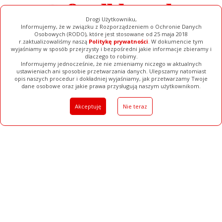
Drogi Użytkowniku,
Informujemy, że w związku z Rozporządzeniem o Ochronie Danych
Osobowych (RODO), które jest stosowane od 25 maja 2018
r.zaktualizowaliśmy naszą
Politykę prywatności
. W dokumencie tym
wyjaśniamy w sposób przejrzysty i bezpośredni jakie informacje zbieramy i
dlaczego to robimy.
Informujemy jednocześnie, że nie zmieniamy niczego w aktualnych
ustawieniach ani sposobie przetwarzania danych. Ulepszamy natomiast
opis naszych procedur i dokładniej wyjaśniamy, jak przetwarzamy Twoje
Galerie
Filmy
Baza Firm
Ogłoszenia
Pełna Wersja
dane osobowe oraz jakie prawa przysługują naszym użytkownikom.
Akceptuję
Nie teraz