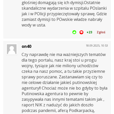
głośniej domagają się ich dymisji.Ostatnie
skandaliczne wydarzenia w szpitalu POslanki
jak i w POlicji przypieczętowały sprawę. Gdzie
zamiast dymisji to POwskie władze nabrały
wody w usta.
+23
Zgłoś
on40
18.09.2025, 10:53
Czy naprawdę nie ma ważniejszych tematów
dla tego portalu, nasz kraj stoi u progu
wojny, tysiące jak nie miliony uchodźców
czeka na nasz pomoc, a tu takie przyziemne
sprawy poruszane. Zastanawiam się czy to
nie celowe działanie jakieś putinowskiej
agentury!! Chociaż może nie bo gdyby to była
Putinowska agentura to pewnie by
zasypywała nas innymi tematami takim jak ,
raport NIK z nadużyć do jakich doszło
podczas pandemii, aferą Podkarpacką,