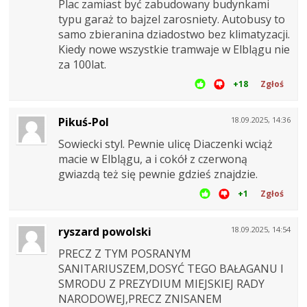
Plac zamiast być zabudowany budynkami
typu garaż to bajzel zarosniety. Autobusy to
samo zbieranina dziadostwo bez klimatyzacji.
Kiedy nowe wszystkie tramwaje w Elblągu nie
za 100lat.
+18
Zgłoś
Pikuś-Pol
18.09.2025, 14:36
Sowiecki styl. Pewnie ulicę Diaczenki wciąż
macie w Elblągu, a i cokół z czerwoną
gwiazdą też się pewnie gdzieś znajdzie.
+1
Zgłoś
ryszard powolski
18.09.2025, 14:54
PRECZ Z TYM POSRANYM
SANITARIUSZEM,DOSYĆ TEGO BAŁAGANU I
SMRODU Z PREZYDIUM MIEJSKIEJ RADY
NARODOWEJ,PRECZ ZNISANEM