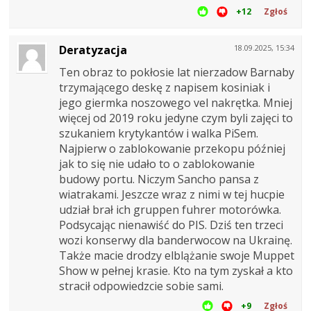
+12
Zgłoś
Deratyzacja
18.09.2025, 15:34
Ten obraz to pokłosie lat nierzadow Barnaby
trzymającego deskę z napisem kosiniak i
jego giermka noszowego vel nakrętka. Mniej
więcej od 2019 roku jedyne czym byli zajęci to
szukaniem krytykantów i walka PiSem.
Najpierw o zablokowanie przekopu później
jak to się nie udało to o zablokowanie
budowy portu. Niczym Sancho pansa z
wiatrakami. Jeszcze wraz z nimi w tej hucpie
udział brał ich gruppen fuhrer motorówka.
Podsycając nienawiść do PIS. Dziś ten trzeci
wozi konserwy dla banderwocow na Ukrainę.
Także macie drodzy elblążanie swoje Muppet
Show w pełnej krasie. Kto na tym zyskał a kto
stracił odpowiedzcie sobie sami.
+9
Zgłoś