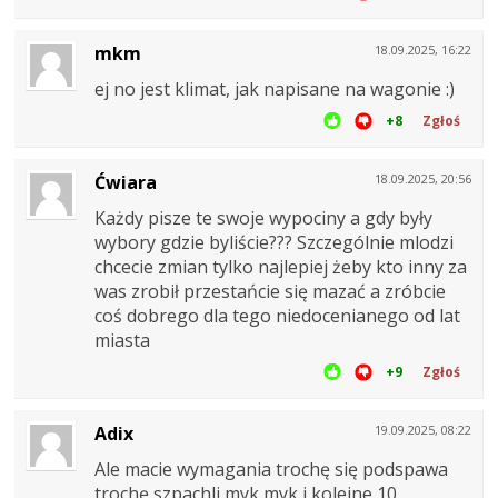
mkm
18.09.2025, 16:22
ej no jest klimat, jak napisane na wagonie :)
+8
Zgłoś
Ćwiara
18.09.2025, 20:56
Każdy pisze te swoje wypociny a gdy były
wybory gdzie byliście??? Szczególnie mlodzi
chcecie zmian tylko najlepiej żeby kto inny za
was zrobił przestańcie się mazać a zróbcie
coś dobrego dla tego niedocenianego od lat
miasta
+9
Zgłoś
Adix
19.09.2025, 08:22
Ale macie wymagania trochę się podspawa
trochę szpachli myk myk i kolejne 10