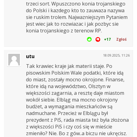
trzeci sort. Wpuszczono konia trojanskiego
do Polski i kazdego kto to zauwaza nazywa
sie ruskim trolem. Najwazniejszym Pytaniem
jest wiec jak to rozwiazac i jak pozbyc sie
konia trojanskiego z terenow RP.
+17
Zgłoś
utu
18.09.2025, 11:26
Tak krawiec kraje jak materii staje. Po
pisowskim Polskim Wale podatki, które idą
do miast, zostały mocno okrojone. Finanse,
które idą na województwo, Olsztyn w
większości zagarnia, a resztę daje miastom
wokół siebie. Elbląg ma mocno okrojony
budżet, a wymagania mieszkańców są
nadmuchane. Przecież w Elblągu był
prezydent z PiS, rada miasta też była złożona
z większości PiS i czy coś się w mieście
zmieniło? Nie. Bo z gów..a biczu nie ukręcisz.