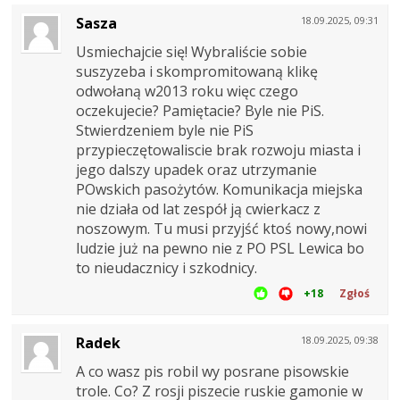
Sasza
18.09.2025, 09:31
Usmiechajcie się! Wybraliście sobie
suszyzeba i skompromitowaną klikę
odwołaną w2013 roku więc czego
oczekujecie? Pamiętacie? Byle nie PiS.
Stwierdzeniem byle nie PiS
przypieczętowaliscie brak rozwoju miasta i
jego dalszy upadek oraz utrzymanie
POwskich pasożytów. Komunikacja miejska
nie działa od lat zespół ją cwierkacz z
noszowym. Tu musi przyjść ktoś nowy,nowi
ludzie już na pewno nie z PO PSL Lewica bo
to nieudacznicy i szkodnicy.
+18
Zgłoś
Radek
18.09.2025, 09:38
A co wasz pis robil wy posrane pisowskie
trole. Co? Z rosji piszecie ruskie gamonie w