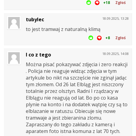
+18
Zgłoś
tubylec
18.09.2025, 13:28
to jest tramwaj z naturalną klimą
+8
Zgłoś
I co z tego
18.09.2025, 14:08
Można pisać pokazywać zdjęcia i zero reakcji
. Policja nie reaguje widząc zdjęcia w tym
artykule bo nikt na szczęście nie zginął jadąc
tym złomem. Od 26 lat Elbląg jest niszczony
totalnie przez olsztyn. Radni I rządzacy w
Elblągu nie reagują od lat. Bo po co kasa
plynie na konto i na dodatek wątpię czy są to
elblazanie w ratuszu. Obiecuje się nowe
tramwaje a jest zbieranina zlomu.
Zapraszany do tego zakładu z kamerą i
aparatem foto istna komuna z lat 70 tych.