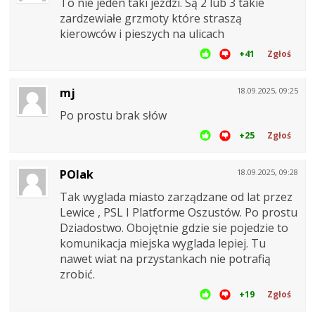
To nie jeden taki jeździ. Są 2 lub 3 takie
zardzewiałe grzmoty które straszą
kierowców i pieszych na ulicach
+41
Zgłoś
mj
18.09.2025, 09:25
Po prostu brak słów
+25
Zgłoś
POlak
18.09.2025, 09:28
Tak wyglada miasto zarządzane od lat przez
Lewice , PSL I Platforme Oszustów. Po prostu
Dziadostwo. Obojętnie gdzie sie pojedzie to
komunikacja miejska wyglada lepiej. Tu
nawet wiat na przystankach nie potrafią
zrobić.
+19
Zgłoś