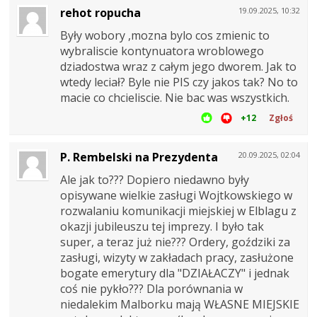
rehot ropucha
19.09.2025, 10:32
Były wobory ,mozna bylo cos zmienic to
wybraliscie kontynuatora wroblowego
dziadostwa wraz z całym jego dworem. Jak to
wtedy leciał? Byle nie PIS czy jakos tak? No to
macie co chcieliscie. Nie bac was wszystkich.
+12
Zgłoś
P. Rembelski na Prezydenta
20.09.2025, 02:04
Ale jak to??? Dopiero niedawno były
opisywane wielkie zasługi Wojtkowskiego w
rozwalaniu komunikacji miejskiej w Elblagu z
okazji jubileuszu tej imprezy. I było tak
super, a teraz już nie??? Ordery, goździki za
zasługi, wizyty w zakładach pracy, zasłużone
bogate emerytury dla "DZIAŁACZY" i jednak
coś nie pykło??? Dla porównania w
niedalekim Malborku mają WŁASNE MIEJSKIE