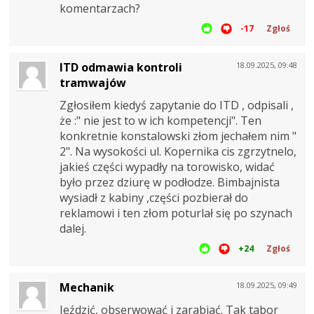
komentarzach?
-17
Zgłoś
ITD odmawia kontroli
18.09.2025, 09:48
tramwajów
Zgłosiłem kiedyś zapytanie do ITD , odpisali ,
że :" nie jest to w ich kompetencji". Ten
konkretnie konstalowski złom jechałem nim "
2". Na wysokości ul. Kopernika cis zgrzytnelo,
jakieś części wypadły na torowisko, widać
było przez dziurę w podłodze. Bimbajnista
wysiadł z kabiny ,części pozbierał do
reklamowi i ten złom poturlał się po szynach
dalej.
+24
Zgłoś
Mechanik
18.09.2025, 09:49
Jeździć, obserwować i zarabiać. Tak tabor