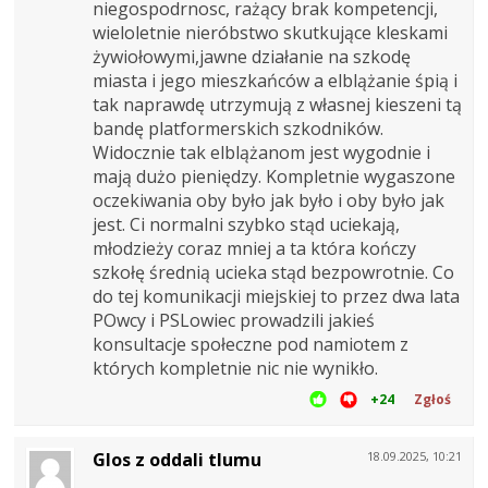
niegospodrnosc, rażący brak kompetencji,
wieloletnie nieróbstwo skutkujące kleskami
żywiołowymi,jawne działanie na szkodę
miasta i jego mieszkańców a elblążanie śpią i
tak naprawdę utrzymują z własnej kieszeni tą
bandę platformerskich szkodników.
Widocznie tak elblążanom jest wygodnie i
mają dużo pieniędzy. Kompletnie wygaszone
oczekiwania oby było jak było i oby było jak
jest. Ci normalni szybko stąd uciekają,
młodzieży coraz mniej a ta która kończy
szkołę średnią ucieka stąd bezpowrotnie. Co
do tej komunikacji miejskiej to przez dwa lata
POwcy i PSLowiec prowadzili jakieś
konsultacje społeczne pod namiotem z
których kompletnie nic nie wynikło.
+24
Zgłoś
Glos z oddali tlumu
18.09.2025, 10:21