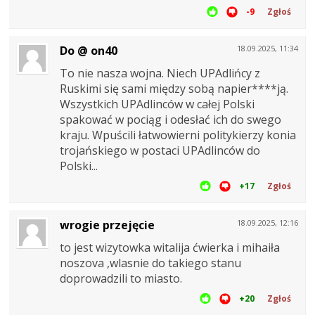
-9
Zgłoś
Do @ on40
18.09.2025, 11:34
To nie nasza wojna. Niech UPAdlińcy z
Ruskimi się sami między sobą napier****ją.
Wszystkich UPAdlinców w całej Polski
spakować w pociąg i odesłać ich do swego
kraju. Wpuścili łatwowierni politykierzy konia
trojańskiego w postaci UPAdlinców do
Polski...
+17
Zgłoś
wrogie przejęcie
18.09.2025, 12:16
to jest wizytowka witalija ćwierka i mihaiła
noszova ,wlasnie do takiego stanu
doprowadzili to miasto.
+20
Zgłoś