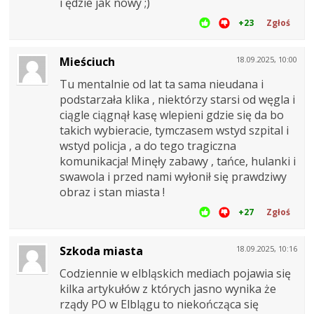
i ędzie jak nowy ;)
+23
Zgłoś
Mieściuch
18.09.2025, 10:00
Tu mentalnie od lat ta sama nieudana i
podstarzała klika , niektórzy starsi od węgla i
ciągle ciągnął kasę wlepieni gdzie się da bo
takich wybieracie, tymczasem wstyd szpital i
wstyd policja , a do tego tragiczna
komunikacja! Minęły zabawy , tańce, hulanki i
swawola i przed nami wyłonił się prawdziwy
obraz i stan miasta !
+27
Zgłoś
Szkoda miasta
18.09.2025, 10:16
Codziennie w elbląskich mediach pojawia się
kilka artykułów z których jasno wynika że
rządy PO w Elblągu to niekończąca się