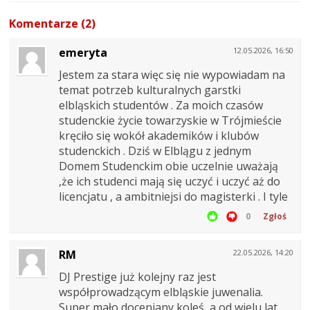
Komentarze (2)
emeryta
12.05.2026, 16:50
Jestem za stara więc się nie wypowiadam na
temat potrzeb kulturalnych garstki
elbląskich studentów . Za moich czasów
studenckie życie towarzyskie w Trójmieście
kręciło się wokół akademików i klubów
studenckich . Dziś w Elblągu z jednym
Domem Studenckim obie uczelnie uważają
,że ich studenci mają się uczyć i uczyć aż do
licencjatu , a ambitniejsi do magisterki . I tyle
0
Zgłoś
RM
22.05.2026, 14:20
DJ Prestige już kolejny raz jest
współprowadzącym elbląskie juwenalia.
Super mało doceniany koleś ,a od wielu lat