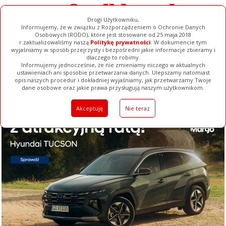
Drogi Użytkowniku,
Informujemy, że w związku z Rozporządzeniem o Ochronie Danych
Osobowych (RODO), które jest stosowane od 25 maja 2018
r.zaktualizowaliśmy naszą
Politykę prywatności
. W dokumencie tym
wyjaśniamy w sposób przejrzysty i bezpośredni jakie informacje zbieramy i
dlaczego to robimy.
Informujemy jednocześnie, że nie zmieniamy niczego w aktualnych
ustawieniach ani sposobie przetwarzania danych. Ulepszamy natomiast
opis naszych procedur i dokładniej wyjaśniamy, jak przetwarzamy Twoje
Galerie
Filmy
Baza Firm
Ogłoszenia
Pełna Wersja
dane osobowe oraz jakie prawa przysługują naszym użytkownikom.
Akceptuję
Nie teraz