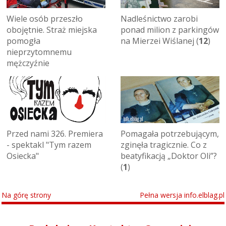
Wiele osób przeszło
Nadleśnictwo zarobi
obojętnie. Straż miejska
ponad milion z parkingów
pomogła
na Mierzei Wiślanej (
12
)
nieprzytomnemu
mężczyźnie
Przed nami 326. Premiera
Pomagała potrzebującym,
- spektakl "Tym razem
zginęła tragicznie. Co z
Osiecka"
beatyfikacją „Doktor Oli”?
(
1
)
Na górę strony
Pełna wersja info.elblag.pl