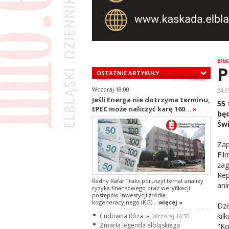
Elbl
P
OSTATNIE ARTYKUŁY
Wczoraj 18:00
24.0
Jeśli Energa nie dotrzyma terminu,
55 
EPEC może naliczyć karę 160...
»
bę
Świ
Zap
Fil
zag
Rep
Radny Rafał Traks poruszył temat analizy
ani
ryzyka finansowego oraz weryfikacji
postępów inwestycji źródła
kogeneracyjnego (KG)...
więcej »
Dz
kil
Cudowna Róża
»
,
Wczoraj 16:30
Zmarła legenda elbląskiego
"K