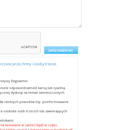
rczone przez firmy i osoby trzecie.
niejszy Regulamin.
nieść odpowiedzialność karną lub cywilną.
cznej dyskusji na temat zamieszczonych
 dla istotnych powodów (np. poinformowanie
a osobiste osób trzecich lub zawierających
elnikami.
ie kasowane w całości bądź w części.
ści) należy usunąć i dokona tego w możliwie jak