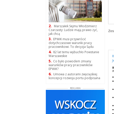
2.
Marszałek Sejmu Włodzimierz
Czarzasty: Ludzie mają prawo żyć,
Zos
jak chcą
3.
EPWiK musi przywrócić
dotychczasowe warunki pracy
pracownikowi. To decyzja Sądu
4.
82 lat temu wybuchło Powstanie
Warszawskie
R
J
5.
Co było powodem zmiany
warunków pracy pracowników
R
EPWiK?
W
6.
Umowa z autorami zwycięskiej
koncepcji rozwoju portu podpisana
REKLAMA