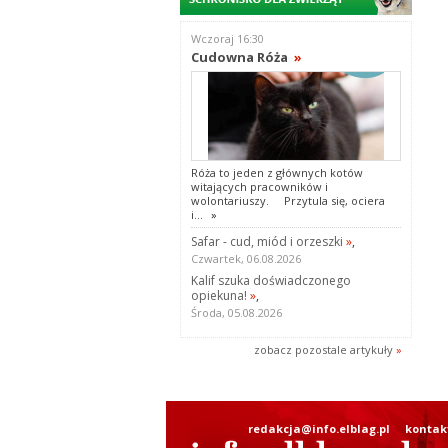
Wczoraj 16:30
Cudowna Róża
»
Róża to jeden z głównych kotów
witających pracowników i
wolontariuszy. Przytula się, ociera
i...
»
Safar - cud, miód i orzeszki
»
,
Czwartek, 06.08.2026
Kalif szuka doświadczonego
opiekuna!
»
,
Środa, 05.08.2026
zobacz pozostale artykuły
»
redakcja@info.elblag.pl
kontak