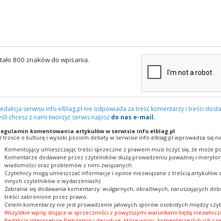
tało 800 znaków do wpisania.
edakcja serwisu info.elblag.pl nie odpowiada za treść komentarzy i treści dosta
eśli chcesz z nami tworzyć serwis napisz
do nas e-mail.
egulamin komentowania artykułów w serwisie info.elblag.pl
 trosce o kulturę i wysoki poziom debaty w serwisie info.elblag.pl wprowadza się ni
Komentujący umieszczając treści sprzeczne z prawem musi liczyć się, że może po
Komentarze dodawane przez czytelników służą prowadzeniu poważnej i merytory
wiadomości oraz problemów z nimi związanych.
Czytelnicy mogą umieszczać informacje i opinie niezwiązane z treścią artykułów
innych czytelników o wydarzeniach).
Zabrania się dodawania komentarzy: wulgarnych, obraźliwych, naruszających dobr
treści zabronione przez prawo.
Celem komentarzy nie jest prowadzenie jałowych sporów osobistych między czyt
Wszystkie wpisy stojące w sprzeczności z powyższymi warunkami będą niezwłoczn
Redakcja interpretuje Regulamin i decyduje, które wpisy, komentarze (lub ich czę