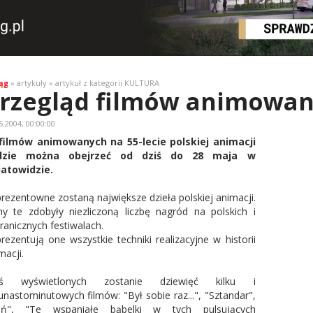
ąg
» artykuły » artykuł z kategorii KULTURA
rzegląd filmów animowa
5.2004, 00:00:00
filmów animowanych na 55-lecie polskiej animacji
dzie można obejrzeć od dziś do 28 maja w
atowidzie.
rezentowne zostaną największe dzieła polskiej animacji.
my te zdobyły niezliczoną liczbę nagród na polskich i
ranicznych festiwalach.
rezentują one wszystkie techniki realizacyjne w historii
macji.
iś wyświetlonych zostanie dziewięć kilku i
kunastominutowych filmów: "Był sobie raz...", "Sztandar",
oń", "Te wspaniałe bąbelki w tych pulsujących