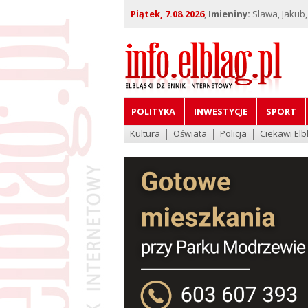
Piątek, 7.08.2026
,
Imieniny:
Slawa, Jakub,
POLITYKA
INWESTYCJE
SPORT
Kultura
Oświata
Policja
Ciekawi Elb