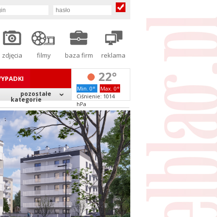
zdjęcia
filmy
baza firm
reklama
22°
YPADKI
Min. 0°
Max. 0°
pozostałe
Ciśnienie: 1014
kategorie
hPa