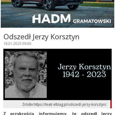
Odszedł Jerzy Korsztyn
18.01.2023 09:00
Źródło:https://teatr.elblag.pl/odszedl-jerzy-korsztyn/
Z przykrością informujemy, że odszedł Jerzy