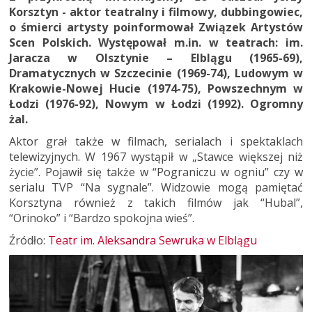
Korsztyn - aktor teatralny i filmowy, dubbingowiec,
o śmierci artysty poinformował Związek Artystów
Scen Polskich. Występował m.in. w teatrach: im.
Jaracza w Olsztynie – Elblągu (1965-69),
Dramatycznych w Szczecinie (1969-74), Ludowym w
Krakowie-Nowej Hucie (1974-75), Powszechnym w
Łodzi (1976-92), Nowym w Łodzi (1992). Ogromny
żal.
Aktor grał także w filmach, serialach i spektaklach
telewizyjnych. W 1967 wystąpił w „Stawce większej niż
życie”. Pojawił się także w “Pograniczu w ogniu” czy w
serialu TVP “Na sygnale”. Widzowie mogą pamiętać
Korsztyna również z takich filmów jak “Hubal”,
“Orinoko” i “Bardzo spokojna wieś”.
Źródło:
Teatr im. Aleksandra Sewruka w Elblągu