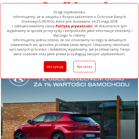
Drogi Użytkowniku,
Informujemy, że w związku z Rozporządzeniem o Ochronie Danych
Osobowych (RODO), które jest stosowane od 25 maja 2018
r.zaktualizowaliśmy naszą
Politykę prywatności
. W dokumencie tym
wyjaśniamy w sposób przejrzysty i bezpośredni jakie informacje zbieramy i
dlaczego to robimy.
Informujemy jednocześnie, że nie zmieniamy niczego w aktualnych
ustawieniach ani sposobie przetwarzania danych. Ulepszamy natomiast
opis naszych procedur i dokładniej wyjaśniamy, jak przetwarzamy Twoje
Galerie
Filmy
Baza Firm
Ogłoszenia
Pełna Wersja
dane osobowe oraz jakie prawa przysługują naszym użytkownikom.
Akceptuję
Nie teraz