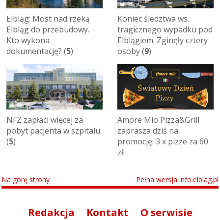
Elbląg: Most nad rzeką
Koniec śledztwa ws.
Elbląg do przebudowy.
tragicznego wypadku pod
Kto wykona
Elblągiem. Zginęły cztery
dokumentację? (
5
)
osoby (
9
)
NFZ zapłaci więcej za
Amore Mio Pizza&Grill
pobyt pacjenta w szpitalu
zaprasza dziś na
(
5
)
promocję: 3 x pizze za 60
zł!
Na górę strony
Pełna wersja info.elblag.pl
Redakcja
Kontakt
O serwisie