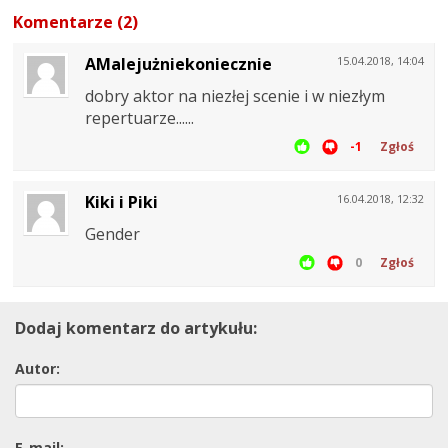
Komentarze (2)
AMalejużniekoniecznie
15.04.2018, 14:04
dobry aktor na niezłej scenie i w niezłym
repertuarze......
-1
Zgłoś
Kiki i Piki
16.04.2018, 12:32
Gender
0
Zgłoś
Dodaj komentarz do artykułu:
Autor:
E-mail: