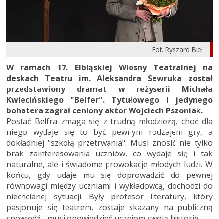
Fot. Ryszard Biel
W ramach 17. Elbląskiej Wiosny Teatralnej na
deskach Teatru im. Aleksandra Sewruka został
przedstawiony dramat w reżyserii Michała
Kwiecińskiego "Belfer". Tytułowego i jedynego
bohatera zagrał ceniony aktor Wojciech Pszoniak.
Postać Belfra zmaga się z trudną młodzieżą, choć dla
niego wydaje się to być pewnym rodzajem gry, a
dokładniej "szkołą przetrwania". Musi znosić nie tylko
brak zainteresowania uczniów, co wydaje się i tak
naturalne, ale i świadome prowokacje młodych ludzi. W
końcu, gdy udaje mu się doprowadzić do pewnej
równowagi między uczniami i wykładowcą, dochodzi do
niechcianej sytuacji. Były profesor literatury, który
pasjonuje się teatrem, zostaje skazany na publiczną
spowiedź - musi opowiedzieć uczniom swoją historię.