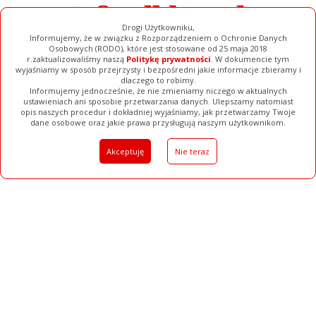
Drogi Użytkowniku,
Informujemy, że w związku z Rozporządzeniem o Ochronie Danych
Osobowych (RODO), które jest stosowane od 25 maja 2018
r.zaktualizowaliśmy naszą
Politykę prywatności
. W dokumencie tym
wyjaśniamy w sposób przejrzysty i bezpośredni jakie informacje zbieramy i
dlaczego to robimy.
Informujemy jednocześnie, że nie zmieniamy niczego w aktualnych
ustawieniach ani sposobie przetwarzania danych. Ulepszamy natomiast
opis naszych procedur i dokładniej wyjaśniamy, jak przetwarzamy Twoje
Galerie
Filmy
Baza Firm
Ogłoszenia
Pełna Wersja
dane osobowe oraz jakie prawa przysługują naszym użytkownikom.
Akceptuję
Nie teraz