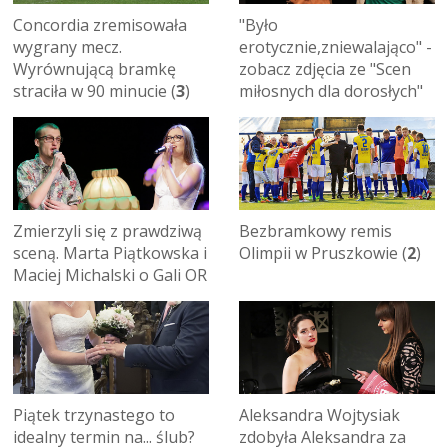
Concordia zremisowała
"Było
wygrany mecz.
erotycznie,zniewalająco" -
Wyrównującą bramkę
zobacz zdjęcia ze "Scen
straciła w 90 minucie (
3
)
miłosnych dla dorosłych"
Zmierzyli się z prawdziwą
Bezbramkowy remis
sceną. Marta Piątkowska i
Olimpii w Pruszkowie (
2
)
Maciej Michalski o Gali OR
Piątek trzynastego to
Aleksandra Wojtysiak
idealny termin na... ślub?
zdobyła Aleksandra za