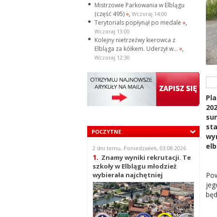
Mistrzowie Parkowania w Elblągu
(część 495)
»
,
Wczoraj 14:00
Terytorials popłynął po medale
»
,
Wczoraj 13:00
Kolejny nietrzeźwy kierowca z
Elbląga za kółkem. Uderzył w...
»
,
Wczoraj 12:30
Pl
20
su
st
POCZYTNE
wy
elb
2 dni temu, Poniedziałek, 03.08.2026
1.
Znamy wyniki rekrutacji. Te
szkoły w Elblągu młodzież
Pow
wybierała najchętniej
jeg
będ