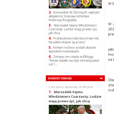
W b
2.
Komunikat Sił Zbronych: wykryto
aktywność bojową lotnictwa
Federacji Rosyjskiej
W 2
3.
Marszałek Sejmu Włodzimierz
202
Czarzasty: Ludzie mają prawo żyć,
jak chcą
pra
4.
Przebudowa nabrzeża trwa rok.
Na jakim etapie są prace?
5.
Kolejni rodzice zostali ukarani
Jak
wysokimi mandatami
moż
6.
Zmiany cen ciepła w Elblągu.
na 
"Nowe stawki zaczęły obowiązywać
od 1...
KOMENTOWANE
Dla
zna
3 dni temu, Niedziela, 02.08.2026
roz
1.
Marszałek Sejmu
Włodzimierz Czarzasty: Ludzie
mają prawo żyć, jak chcą