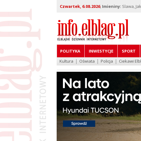
Czwartek, 6.08.2026
,
Imieniny:
Slawa, Jak
POLITYKA
INWESTYCJE
SPORT
Kultura
Oświata
Policja
Ciekawi Elb