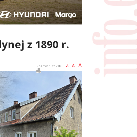
nej z 1890 r.
)
A
A
A
Rozmiar tekstu: