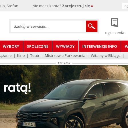
ub, Stefan
Nie masz konta?
Zarejestruj się
»
ogłoszenia
WYBORY
SPOŁECZNE
WYWIADY
INTERWENCJE INFO
W
lążanie
Kino
Teatr
Mistrzowie Parkowania
Witamy w Elblągu
REKLAMA