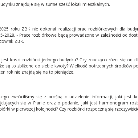
udynku znajduje się w sumie sześć lokali mieszkalnych.
025 roku ZBK nie dokonał realizacji prac rozbiórkowych dla budy
5-2028. - Prace rozbiórkowe będą prowadzone w zależności od dos
cownik ZBK.
i jest koszt rozbiórki jednego budynku? Czy znacząco różni się on d
e są to zbliżone do siebie kwoty? Wielkość potrzebnych środków p
ten rok nie znajdą się na to pieniądze.
tego zwróciliśmy się z prośbą o udzielenie informacji, jaki jest 
jdujących się w Planie oraz o podanie, jaki jest harmonogram rozb
biórki w pierwszej kolejności? Czy rozbiórki rozpoczną się rzeczywiści