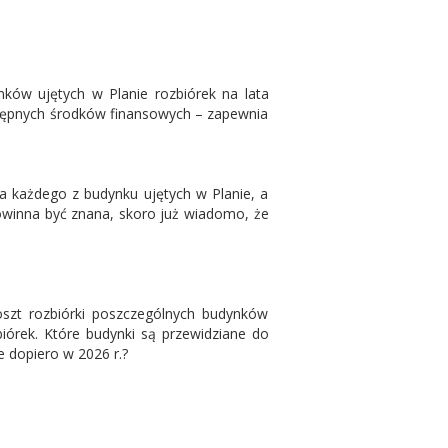
nków ujętych w Planie rozbiórek na lata
tępnych środków finansowych – zapewnia
la każdego z budynku ujętych w Planie, a
owinna być znana, skoro już wiadomo, że
koszt rozbiórki poszczególnych budynków
iórek. Które budynki są przewidziane do
e dopiero w 2026 r.?