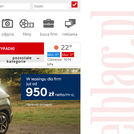
zdjęcia
filmy
baza firm
reklama
22°
YPADKI
Min. 0°
Max. 0°
pozostałe
Ciśnienie: 1014
kategorie
hPa