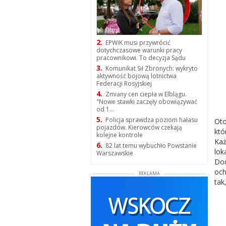
2.
EPWiK musi przywrócić
dotychczasowe warunki pracy
pracownikowi. To decyzja Sądu
3.
Komunikat Sił Zbronych: wykryto
aktywność bojową lotnictwa
Federacji Rosyjskiej
4.
Zmiany cen ciepła w Elblągu.
"Nowe stawki zaczęły obowiązywać
od 1...
5.
Policja sprawdza poziom hałasu
Oto
pojazdów. Kierowców czekają
któ
kolejne kontrole
Każ
6.
82 lat temu wybuchło Powstanie
lok
Warszawskie
Dod
och
REKLAMA
tak