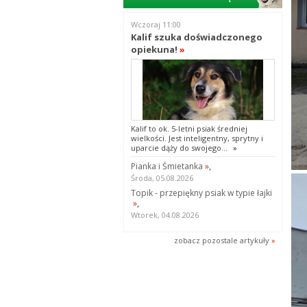
Wczoraj 11:00
Kalif szuka doświadczonego
opiekuna!
»
Kalif to ok. 5-letni psiak średniej
wielkości. Jest inteligentny, sprytny i
uparcie dąży do swojego...
»
Pianka i Śmietanka
»
,
Środa, 05.08.2026
Topik - przepiękny psiak w typie łajki
»
,
Wtorek, 04.08.2026
zobacz pozostale artykuły
»