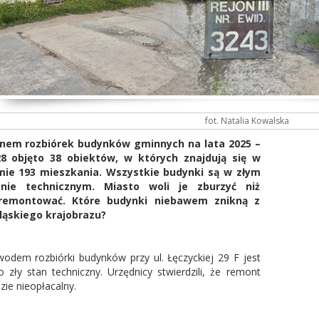
fot. Natalia Kowalska
anem rozbiórek budynków gminnych na lata 2025 –
28 objęto 38 obiektów, w których znajdują się w
mie 193 mieszkania. Wszystkie budynki są w złym
anie technicznym. Miasto woli je zburzyć niż
remontować. Które budynki niebawem znikną z
ląskiego krajobrazu?
odem rozbiórki budynków przy ul. Łęczyckiej 29 F jest
o zły stan techniczny. Urzędnicy stwierdzili, że remont
zie nieopłacalny.