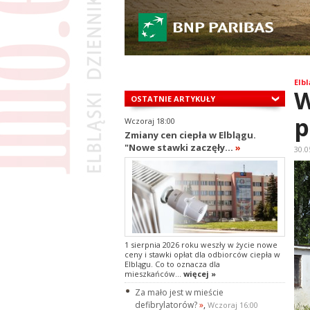
Elbl
W
OSTATNIE ARTYKUŁY
p
Wczoraj 18:00
Zmiany cen ciepła w Elblągu.
"Nowe stawki zaczęły...
»
30.0
1 sierpnia 2026 roku weszły w życie nowe
ceny i stawki opłat dla odbiorców ciepła w
Elblągu. Co to oznacza dla
mieszkańców...
więcej »
Za mało jest w mieście
defibrylatorów?
»
,
Wczoraj 16:00