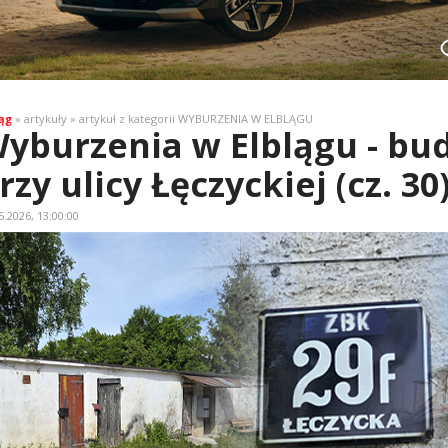
ąg
» artykuły » artykuł z kategorii WYBURZENIA W ELBLĄGU
yburzenia w Elblągu - budy
rzy ulicy Łęczyckiej (cz. 30
5.2026, 13:00:00