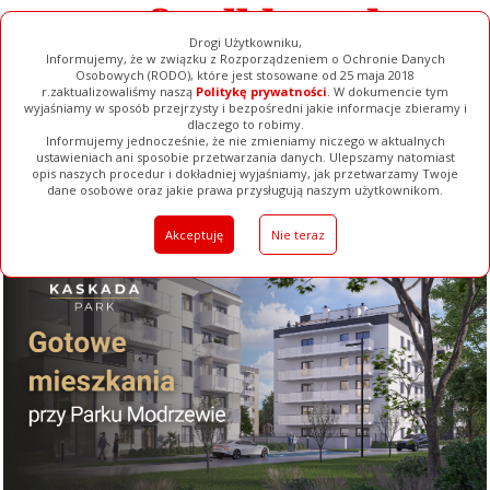
Drogi Użytkowniku,
Informujemy, że w związku z Rozporządzeniem o Ochronie Danych
Osobowych (RODO), które jest stosowane od 25 maja 2018
r.zaktualizowaliśmy naszą
Politykę prywatności
. W dokumencie tym
wyjaśniamy w sposób przejrzysty i bezpośredni jakie informacje zbieramy i
dlaczego to robimy.
Informujemy jednocześnie, że nie zmieniamy niczego w aktualnych
ustawieniach ani sposobie przetwarzania danych. Ulepszamy natomiast
opis naszych procedur i dokładniej wyjaśniamy, jak przetwarzamy Twoje
Galerie
Filmy
Baza Firm
Ogłoszenia
Pełna Wersja
dane osobowe oraz jakie prawa przysługują naszym użytkownikom.
Akceptuję
Nie teraz