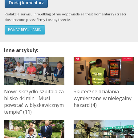
Dodaj komentarz
Redakcja serwisu info.elblag.pl nie odpowiada za treść komentarzy i treści
dostarczone przez firmy i osoby trzecie.
POKAŻ REGULAMIN
Inne artykuły:
Nowe skrzydło szpitala za
Skuteczne działania
blisko 44 mln. "Musi
wymierzone w nielegalny
powstać w błyskawicznym
hazard (
4
)
tempie" (
11
)