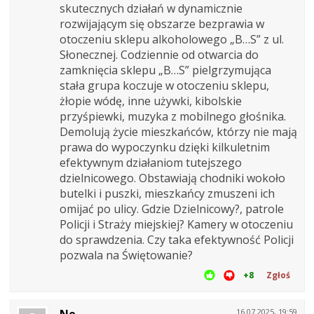
skutecznych działań w dynamicznie
rozwijającym się obszarze bezprawia w
otoczeniu sklepu alkoholowego „B…S” z ul.
Słonecznej. Codziennie od otwarcia do
zamknięcia sklepu „B…S” pielgrzymująca
stała grupa koczuje w otoczeniu sklepu,
żłopie wódę, inne używki, kibolskie
przyśpiewki, muzyka z mobilnego głośnika.
Demolują życie mieszkańców, którzy nie mają
prawa do wypoczynku dzięki kilkuletnim
efektywnym działaniom tutejszego
dzielnicowego. Obstawiają chodniki wokoło
butelki i puszki, mieszkańcy zmuszeni ich
omijać po ulicy. Gdzie Dzielnicowy?, patrole
Policji i Straży miejskiej? Kamery w otoczeniu
do sprawdzenia. Czy taka efektywność Policji
pozwala na Świętowanie?
+8
Zgłoś
Ne
16.07.2025, 19:59