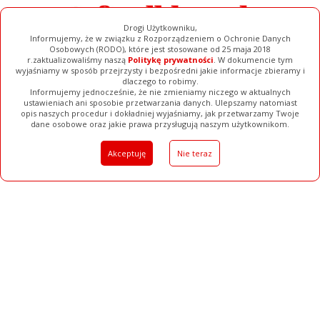
Drogi Użytkowniku,
Informujemy, że w związku z Rozporządzeniem o Ochronie Danych
Osobowych (RODO), które jest stosowane od 25 maja 2018
r.zaktualizowaliśmy naszą
Politykę prywatności
. W dokumencie tym
wyjaśniamy w sposób przejrzysty i bezpośredni jakie informacje zbieramy i
dlaczego to robimy.
Informujemy jednocześnie, że nie zmieniamy niczego w aktualnych
ustawieniach ani sposobie przetwarzania danych. Ulepszamy natomiast
opis naszych procedur i dokładniej wyjaśniamy, jak przetwarzamy Twoje
Galerie
Filmy
Baza Firm
Ogłoszenia
Pełna Wersja
dane osobowe oraz jakie prawa przysługują naszym użytkownikom.
Akceptuję
Nie teraz