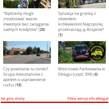
"Będziemy mogli
Sytuacja na granicy z
zrealizować ważne
obwodem
inwestyce bez zaciągania
królewieckim.Najczęściej
żadnych kredytów" (
20
)
przekraczają ją Rosjanie?
(
5
)
Czy powstanie tu rondo?.
Mistrzowie Parkowania w
Grupa mieszkańców z
Elblągu (część 399) (
6
)
apelem o usprawnienie
ruchu (
18
)
Na górę strony
Pełna wersja info.elblag.pl