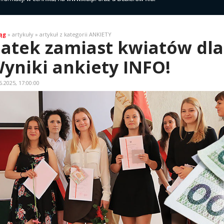
ąg
» artykuły » artykuł z kategorii ANKIETY
atek zamiast kwiatów dla
yniki ankiety INFO!
6.2025, 17:00:00