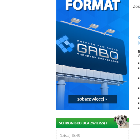
Zos
R
J
R
W
Dzisiaj 10:45