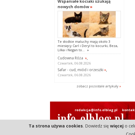
Wspaniałe kociaki szukają
nowych domów
»
Te słodkie maluchy mają około 3
miesięcy Carl i Deryl to kocurki, Beza,
Lilka i Negan to...
»
Cudowna Róża
»
,
Czwartek, 06.08.2026
Safar - cud, miód i orzeszki
»
,
Czwartek, 06.08.2026
zobacz pozostale artykuły
»
redakcja@info.elblag.pl
kontak
Ta strona używa cookies
. Dowiedz się
więcej
o cel
Cook