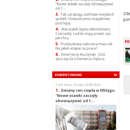
"Nowe stawki zaczęły obowiązywać
od 1...
Zde
3.
Tak zarabiają szefowie miejskich
spółek. Oświadczenia majątkowe
pom
pod lupą
4.
Marszałek Sejmu Włodzimierz
Czarzasty: Ludzie mają prawo żyć,
jak chcą
PR
5.
Przebudowa nabrzeża trwa rok.
Na jakim etapie są prace?
6.
Zmarł Jerzy Kuczyński . Dziś
spoczął na Cmentarzu Dębica
KOMENTOWANE
2 dni temu, Środa, 05.08.2026
1.
Zmiany cen ciepła w Elblągu.
"Nowe stawki zaczęły
obowiązywać od 1...