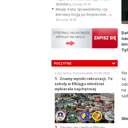
domów
»
,
Dzisiaj 10:45
Minęły 4 lata. Sprawdziliśmy, czy
kierowcy mogą już bezpiecznie...
»
,
Wczoraj 18:00
Da
nau
in
Tyl
POCZYTNE
Na 
5 dni temu, Poniedziałek, 03.08.2026
są 
1.
Znamy wyniki rekrutacji. Te
szkoły w Elblągu młodzież
odc
wybierała najchętniej
na 
sąd
Gło
2.
Zmiany cen ciepła w Elblągu.