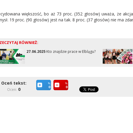
cydowana większość, bo aż 73 proc. (352 głosów) uważa, że akcja 
ysł. 19 proc. (90 głosów) jest na tak. 8 proc. (37 głosów) nie ma zda
ZECZYTAJ RÓWNIEŻ:
27.06.2025
Kto znajdzie prace w Elblągu?
Oceń tekst:
%
%
0
0
0
Ocen: