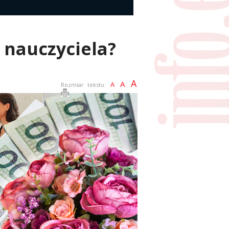
 nauczyciela?
A
A
A
Rozmiar tekstu: