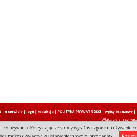
t
|
o serwisie
|
logo
|
redakcja
|
POLITYKA PRYWATNOŚCI
|
wpisy branżowe
|
Właścicielem serwis
u ich używania. Korzystając ze strony wyrażasz zgodę na używanie co
Copyright © 2004-2026 Elbląski D
ies możesz wyłączyć w ustawieniach swojej przeglądarki.
Rozum