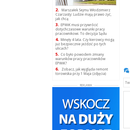
2.
Marszałek Sejmu Włodzimierz
Czarzasty: Ludzie mają prawo żyć,
jak chcą
3.
EPWiK musi przywrócić
dotychczasowe warunki pracy
pracownikowi. To decyzja Sądu
4.
Minęły 4 lata. Czy kierowcy mogą
już bezpiecznie jeździć po tych
ulicach?
5.
Co było powodem zmiany
warunków pracy pracowników
EPWiK?
6.
Zobacz, jak wygląda remont
torowiska przy 1 Maja (zdjęcia)
REKLAMA