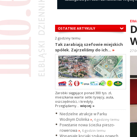
Elbl
D
OSTATNIE ARTYKUŁY
W
2 godziny temu
Tak zarabiają szefowie miejskich
spółek. Zajrzeliśmy do ich...
»
27.0
Zarobki sięgające ponad 300 tys. zł,
mieszkania warte setki tysięcy, auta,
oszczędności, i kredyty.
Przeglądamy...
więcej »
Niedzielne atrakcje w Parku
Wodnym Dolinka
»
,
4 godziny temu
Powstanie nowa ścieżka pieszo-
rowerowa
»
,
6 godzin temu
Wspaniałe kociaki szukają nowych