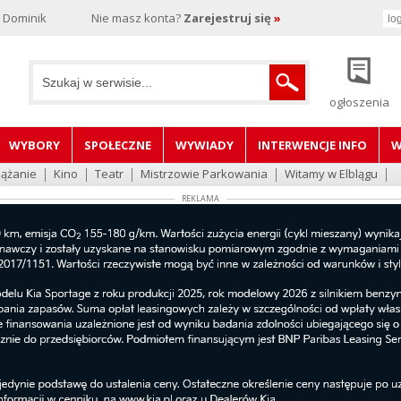
, Dominik
Nie masz konta?
Zarejestruj się
»
ogłoszenia
WYBORY
SPOŁECZNE
WYWIADY
INTERWENCJE INFO
W
lążanie
Kino
Teatr
Mistrzowie Parkowania
Witamy w Elblągu
REKLAMA