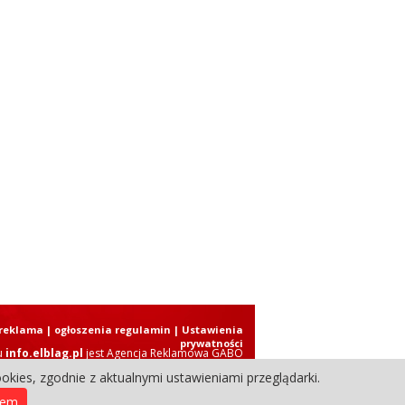
reklama
|
ogłoszenia regulamin
| Ustawienia
prywatności
u
info.elblag.pl
jest
Agencja Reklamowa GABO
okies, zgodnie z aktualnymi ustawieniami przeglądarki.
ziennik Internetowy. Wszystkie prawa zastrzeżone.
iem