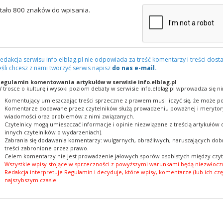
tało 800 znaków do wpisania.
edakcja serwisu info.elblag.pl nie odpowiada za treść komentarzy i treści dosta
eśli chcesz z nami tworzyć serwis napisz
do nas e-mail.
egulamin komentowania artykułów w serwisie info.elblag.pl
 trosce o kulturę i wysoki poziom debaty w serwisie info.elblag.pl wprowadza się ni
Komentujący umieszczając treści sprzeczne z prawem musi liczyć się, że może po
Komentarze dodawane przez czytelników służą prowadzeniu poważnej i merytory
wiadomości oraz problemów z nimi związanych.
Czytelnicy mogą umieszczać informacje i opinie niezwiązane z treścią artykułów
innych czytelników o wydarzeniach).
Zabrania się dodawania komentarzy: wulgarnych, obraźliwych, naruszających dobr
treści zabronione przez prawo.
Celem komentarzy nie jest prowadzenie jałowych sporów osobistych między czyt
Wszystkie wpisy stojące w sprzeczności z powyższymi warunkami będą niezwłoczn
Redakcja interpretuje Regulamin i decyduje, które wpisy, komentarze (lub ich czę
najszybszym czasie.