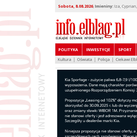
Sobota, 8.08.2026
,
Imieniny:
Iza, Cyprian
POLITYKA
INWESTYCJE
SPORT
Kultura
Oświata
Policja
Ciekawi Elb