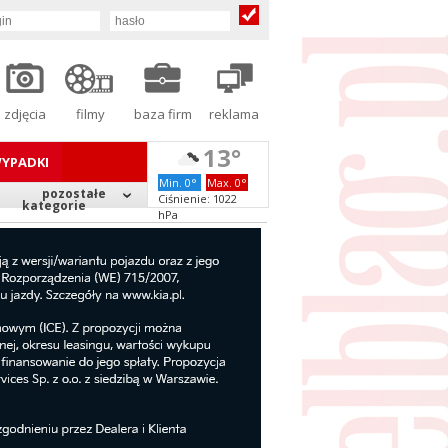
zdjęcia
filmy
baza firm
reklama
13°
YPADKI
Min. 0°
Max. 0°
pozostałe
Ciśnienie: 1022
kategorie
hPa