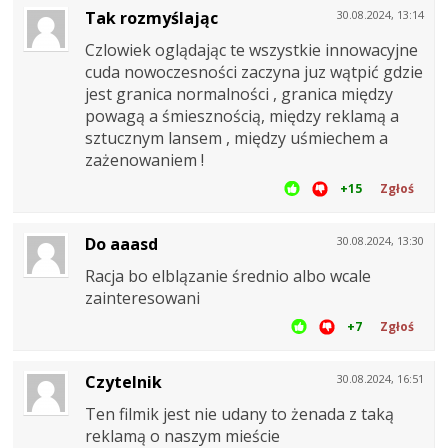
Tak rozmyślając
30.08.2024, 13:14
Czlowiek oglądając te wszystkie innowacyjne
cuda nowoczesności zaczyna juz wątpić gdzie
jest granica normalności , granica między
powagą a śmiesznością, między reklamą a
sztucznym lansem , między uśmiechem a
zażenowaniem !
+15
Zgłoś
Do aaasd
30.08.2024, 13:30
Racja bo elblązanie średnio albo wcale
zainteresowani
+7
Zgłoś
Czytelnik
30.08.2024, 16:51
Ten filmik jest nie udany to żenada z taką
reklamą o naszym mieście