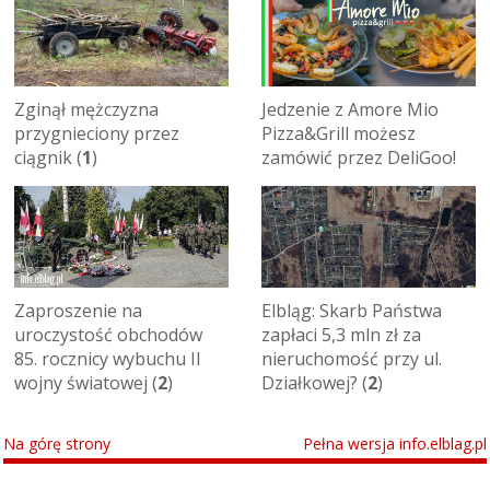
Zginął mężczyzna
Jedzenie z Amore Mio
przygnieciony przez
Pizza&Grill możesz
ciągnik (
1
)
zamówić przez DeliGoo!
Zaproszenie na
Elbląg: Skarb Państwa
uroczystość obchodów
zapłaci 5,3 mln zł za
85. rocznicy wybuchu II
nieruchomość przy ul.
wojny światowej (
2
)
Działkowej? (
2
)
Na górę strony
Pełna wersja info.elblag.pl