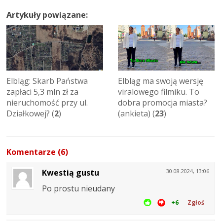
Artykuły powiązane:
Elbląg: Skarb Państwa
Elbląg ma swoją wersję
zapłaci 5,3 mln zł za
viralowego filmiku. To
nieruchomość przy ul.
dobra promocja miasta?
Działkowej? (
2
)
(ankieta) (
23
)
Komentarze (6)
Kwestią gustu
30.08.2024, 13:06
Po prostu nieudany
+6
Zgłoś