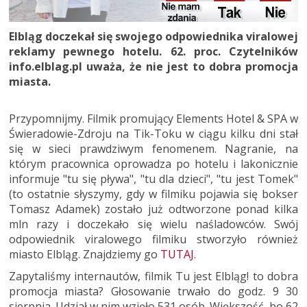
Elbląg doczekał się swojego odpowiednika viralowej
reklamy pewnego hotelu. 62. proc. Czytelników
info.elblag.pl uważa, że nie jest to dobra promocja
miasta.
Przypomnijmy. Filmik promujący Elements Hotel & SPA w
Świeradowie-Zdroju na Tik-Toku w ciągu kilku dni stał
się w sieci prawdziwym fenomenem. Nagranie, na
którym pracownica oprowadza po hotelu i lakonicznie
informuje "tu się pływa", "tu dla dzieci", "tu jest Tomek"
(to ostatnie słyszymy, gdy w filmiku pojawia się bokser
Tomasz Adamek) zostało już odtworzone ponad kilka
mln razy i doczekało się wielu naśladowców. Swój
odpowiednik viralowego filmiku stworzyło również
miasto Elbląg. Znajdziemy go
TUTAJ
.
Zapytaliśmy internautów, filmik Tu jest Elbląg! to dobra
promocja miasta? Głosowanie trwało do godz. 9 30
sierpnia. Udział w nim wzięło 531 osób. Większość, bo 62