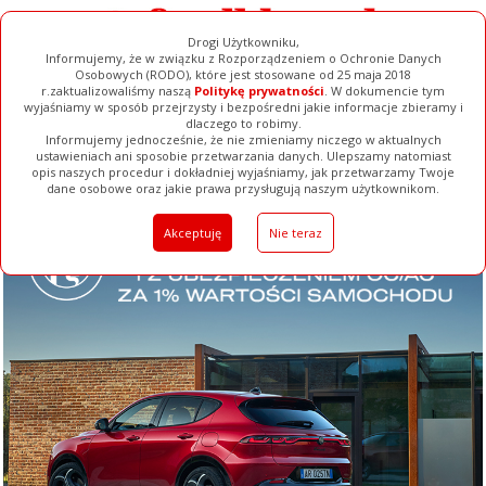
Drogi Użytkowniku,
Informujemy, że w związku z Rozporządzeniem o Ochronie Danych
Osobowych (RODO), które jest stosowane od 25 maja 2018
r.zaktualizowaliśmy naszą
Politykę prywatności
. W dokumencie tym
wyjaśniamy w sposób przejrzysty i bezpośredni jakie informacje zbieramy i
dlaczego to robimy.
Informujemy jednocześnie, że nie zmieniamy niczego w aktualnych
ustawieniach ani sposobie przetwarzania danych. Ulepszamy natomiast
opis naszych procedur i dokładniej wyjaśniamy, jak przetwarzamy Twoje
Galerie
Filmy
Baza Firm
Ogłoszenia
Pełna Wersja
dane osobowe oraz jakie prawa przysługują naszym użytkownikom.
Akceptuję
Nie teraz