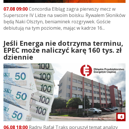
07.08 09:00
Concordia Elbląg zagra pierwszy mecz w
Superscore IV Lidze na swoim boisku. Rywalem Słoników
będą Naki Olsztyn, beniaminek rozgrywek. Goście
debiutują na tym poziomie, mając w kadrze 16...
Jeśli Energa nie dotrzyma terminu,
EPEC może naliczyć karę 160 tys. zł
dziennie
4
06.08 18:00
Radny Rafał Traks poruszył temat analizy