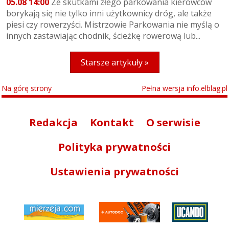
05.08 14:00
Ze skutkami złego parkowania kierowców
borykają się nie tylko inni użytkownicy dróg, ale także
piesi czy rowerzyści. Mistrzowie Parkowania nie myślą o
innych zastawiając chodnik, ścieżkę rowerową lub...
Starsze artykuły »
Na górę strony
Pełna wersja info.elblag.pl
Redakcja
Kontakt
O serwisie
Polityka prywatności
Ustawienia prywatności