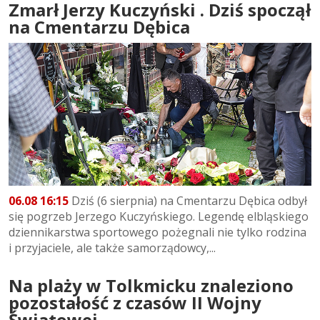
Zmarł Jerzy Kuczyński . Dziś spoczął
na Cmentarzu Dębica
06.08 16:15
Dziś (6 sierpnia) na Cmentarzu Dębica odbył
się pogrzeb Jerzego Kuczyńskiego. Legendę elbląskiego
dziennikarstwa sportowego pożegnali nie tylko rodzina
i przyjaciele, ale także samorządowcy,...
Na plaży w Tolkmicku znaleziono
pozostałość z czasów II Wojny
Światowej