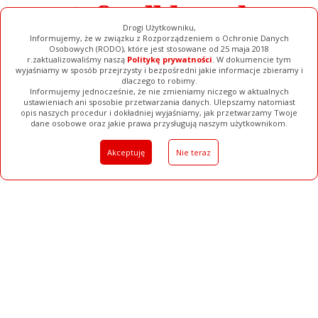
Drogi Użytkowniku,
Informujemy, że w związku z Rozporządzeniem o Ochronie Danych
Osobowych (RODO), które jest stosowane od 25 maja 2018
r.zaktualizowaliśmy naszą
Politykę prywatności
. W dokumencie tym
wyjaśniamy w sposób przejrzysty i bezpośredni jakie informacje zbieramy i
dlaczego to robimy.
Informujemy jednocześnie, że nie zmieniamy niczego w aktualnych
ustawieniach ani sposobie przetwarzania danych. Ulepszamy natomiast
opis naszych procedur i dokładniej wyjaśniamy, jak przetwarzamy Twoje
Galerie
Filmy
Baza Firm
Ogłoszenia
Pełna Wersja
dane osobowe oraz jakie prawa przysługują naszym użytkownikom.
Akceptuję
Nie teraz