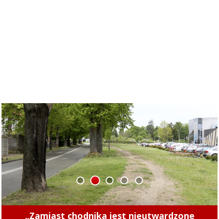
1
2
3
4
5
Concordia u siebie z Naki Olsztyn. Wygraj