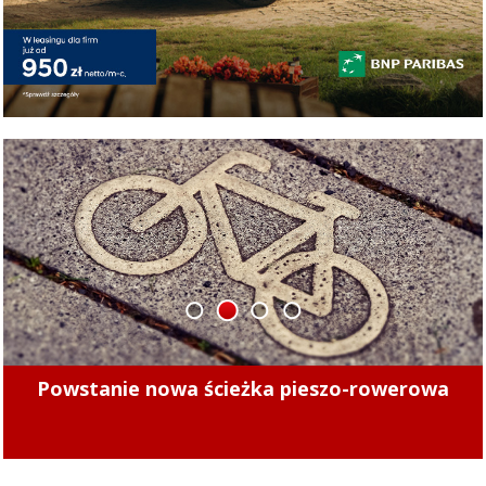
1
2
3
4
Minęły 4 lata. Sprawdziliśmy, czy kierowcy
mogą już bezpiecznie jeździć po tych ulicach