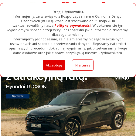
Drogi Użytkowniku,
Informujemy, że w związku z Rozporządzeniem o Ochronie Danych
Osobowych (RODO), które jest stosowane od 25 maja 2018
r.zaktualizowaliśmy naszą
Politykę prywatności
. W dokumencie tym
wyjaśniamy w sposób przejrzysty i bezpośredni jakie informacje zbieramy i
dlaczego to robimy.
Informujemy jednocześnie, że nie zmieniamy niczego w aktualnych
ustawieniach ani sposobie przetwarzania danych. Ulepszamy natomiast
opis naszych procedur i dokładniej wyjaśniamy, jak przetwarzamy Twoje
Galerie
Filmy
Baza Firm
Ogłoszenia
Pełna Wersja
dane osobowe oraz jakie prawa przysługują naszym użytkownikom.
Akceptuję
Nie teraz