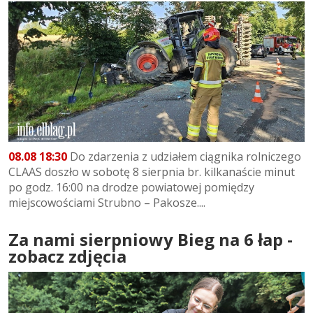
08.08 18:30
Do zdarzenia z udziałem ciągnika rolniczego
CLAAS doszło w sobotę 8 sierpnia br. kilkanaście minut
po godz. 16:00 na drodze powiatowej pomiędzy
miejscowościami Strubno – Pakosze....
Za nami sierpniowy Bieg na 6 łap -
zobacz zdjęcia