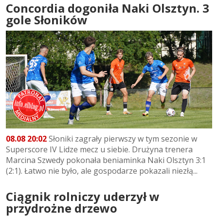
Concordia dogoniła Naki Olsztyn. 3
gole Słoników
08.08 20:02
Słoniki zagrały pierwszy w tym sezonie w
Superscore IV Lidze mecz u siebie. Drużyna trenera
Marcina Szwedy pokonała beniaminka Naki Olsztyn 3:1
(2:1). Łatwo nie było, ale gospodarze pokazali niezłą...
Ciągnik rolniczy uderzył w
przydrożne drzewo