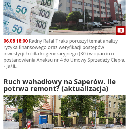
9
06.08 18:00
Radny Rafał Traks poruszył temat analizy
ryzyka finansowego oraz weryfikacji postępów
inwestycji źródła kogeneracyjnego (KG) w oparciu o
postanowienia Aneksu nr 4 do Umowy Sprzedaży Ciepła.
- Jeśli...
Ruch wahadłowy na Saperów. Ile
potrwa remont? (aktualizacja)