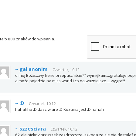
tało 800 znaków do wpisania.
~ gal anonim
Czwartek, 10.12
o mój Boże....wy Irene przepuściliście?? wymiękam....gratuluje popr
a może pojedzie na miss world i co najważniejsze.....wygra!!!
~ :D
Czwartek, 10.12
hahahha :D dasz wiare :D Kozunia jest :D hahah
~ szzesciara
Czwartek, 10.12
62 ale piękny brzuszek,zazdroszcze! szkoda ze sie nie dostałaś,m