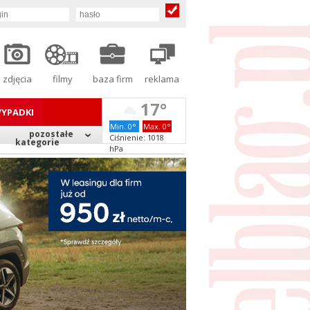
zdjęcia
filmy
baza firm
reklama
17°
YPADKI
Min. 0°
Max. 0°
pozostałe
Ciśnienie: 1018
kategorie
hPa