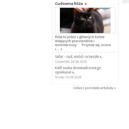
Cudowna Róża
»
Róża to jeden z głównych kotów
witających pracowników i
wolontariuszy. Przytula się, ociera
i...
»
Safar - cud, miód i orzeszki
»
,
Czwartek, 06.08.2026
Kalif szuka doświadczonego
opiekuna!
»
,
Środa, 05.08.2026
zobacz pozostale artykuły
»