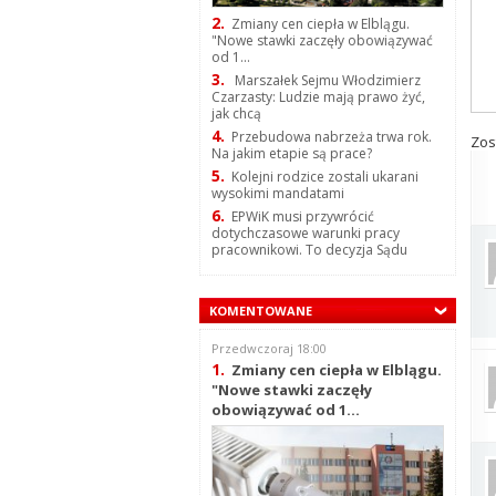
2.
Zmiany cen ciepła w Elblągu.
"Nowe stawki zaczęły obowiązywać
od 1...
3.
Marszałek Sejmu Włodzimierz
Czarzasty: Ludzie mają prawo żyć,
jak chcą
4.
Przebudowa nabrzeża trwa rok.
Zos
Na jakim etapie są prace?
5.
Kolejni rodzice zostali ukarani
wysokimi mandatami
6.
EPWiK musi przywrócić
dotychczasowe warunki pracy
pracownikowi. To decyzja Sądu
KOMENTOWANE
Przedwczoraj 18:00
1.
Zmiany cen ciepła w Elblągu.
"Nowe stawki zaczęły
obowiązywać od 1...