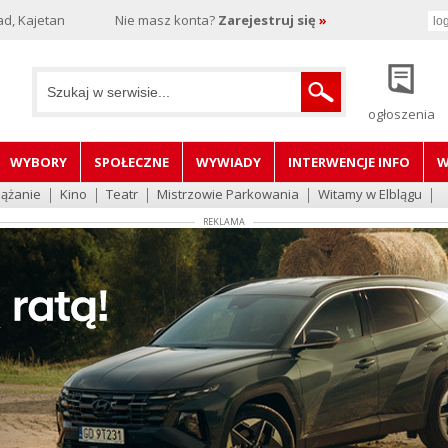
d, Kajetan
Nie masz konta?
Zarejestruj się
»
ogłoszenia
WYBORY
SPOŁECZNE
WYWIADY
INTERWENCJE INFO
W
lążanie
Kino
Teatr
Mistrzowie Parkowania
Witamy w Elblągu
REKLAMA