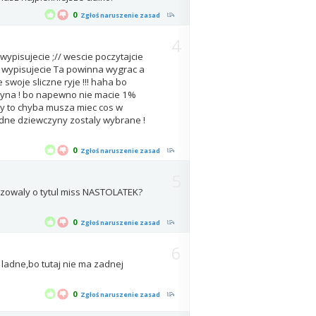
0
Zgłoś naruszenie zasad
4
wypisujecie ;// wescie poczytajcie
 tu wypisujecie Ta powinna wygrac a
 swoje sliczne ryje !!! haha bo
zyna ! bo napewno nie macie 1%
ny to chyba musza miec cos w
ładne dziewczyny zostaly wybrane !
0
Zgłoś naruszenie zasad
5
izowaly o tytul miss NASTOLATEK?
0
Zgłoś naruszenie zasad
6
ladne,bo tutaj nie ma zadnej
0
Zgłoś naruszenie zasad