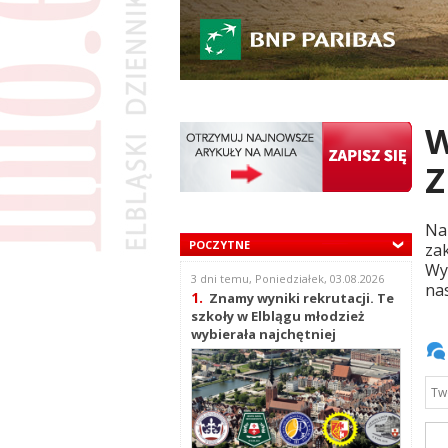
W
Z
Na
POCZYTNE
zak
Wy
3 dni temu, Poniedziałek, 03.08.2026
nas
1.
Znamy wyniki rekrutacji. Te
szkoły w Elblągu młodzież
wybierała najchętniej