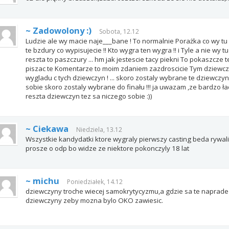
~ Zadowolony :)
Sobota, 12.12
Ludzie ale wy macie naje___bane ! To normalnie Porażka co wy tu 
te bzdury co wypisujecie !! Kto wygra ten wygra !! i Tyle a nie wy
reszta to paszczury ... hm jak jestescie tacy piekni To pokaszcze te
piszac te Komentarze to moim zdaniem zazdroscicie Tym dziewc
wygladu c tych dziewczyn ! ... skoro zostaly wybrane te dziewczy
sobie skoro zostaly wybrane do finału !!! ja uwazam ,ze bardzo 
reszta dziewczyn tez sa niczego sobie :))
~ Ciekawa
Niedziela, 13.12
Wszystkie kandydatki ktore wygraly pierwszy casting beda rywal
prosze o odp bo widze ze niektore pokonczyly 18 lat
~ michu
Poniedziałek, 14.12
dziewczyny troche wiecej samokrytycyzmu,a gdzie sa te naprade 
dziewczyny zeby mozna bylo OKO zawiesic.