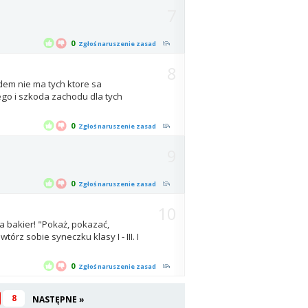
7
0
Zgłoś naruszenie zasad
8
dem nie ma tych ktore sa
łego i szkoda zachodu dla tych
0
Zgłoś naruszenie zasad
9
0
Zgłoś naruszenie zasad
10
a bakier! "Pokaż, pokazać,
tórz sobie syneczku klasy I - III. I
0
Zgłoś naruszenie zasad
8
NASTĘPNE »