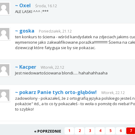
~ Oxel
Środa, 16.12
ALE LASKI ^^^ :***
~ goska
Poniedziałek, 21.12
ten konkurs to ściema - wśród kandydatek na zdjeciach jakims cu
wymienione jako zakwalifikowane.porażka!!!!!!!!!!!!!!! Ściema na ca
dziewcząt które fatyguja sie by sie pokazac.
~ Kacper
Wtorek, 22.12
Jest niedowartościowana blondi..... hahahahhaaha
~ pokarz Panie tych orto-głąbów!
Wtorek, 22.12
zadowolony - pokazałeś, że z ortografią języka polskiego jesteś n
pokażcie" itd., a to co ty pokazałeś - to woła o pomstę do nieba! Pow
to szybko!
1
2
3
4
5
6
7
« POPRZEDNIE