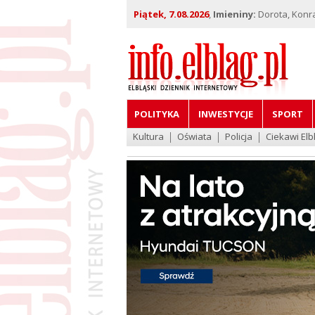
Piątek, 7.08.2026
,
Imieniny:
Dorota, Konra
POLITYKA
INWESTYCJE
SPORT
Kultura
Oświata
Policja
Ciekawi Elb