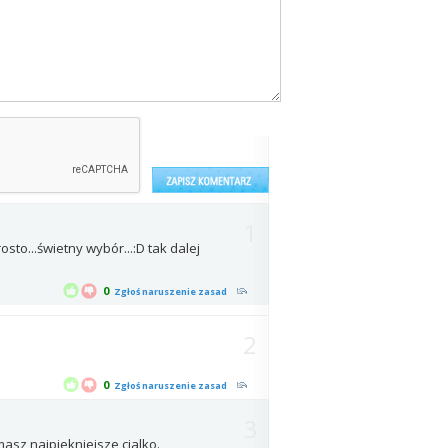
1
osto...świetny wybór...:D tak dalej
0
Zgłoś naruszenie zasad
2
0
Zgłoś naruszenie zasad
3
asz najpiekniejsze cialko.