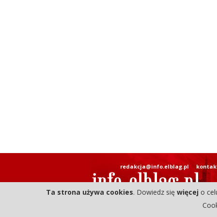
redakcja@info.elblag.pl
kontak
Ta strona używa cookies
. Dowiedz się
więcej
o cel
Cook