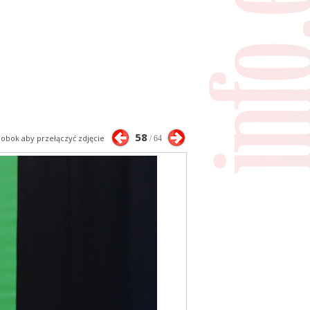
58
j obok aby przełączyć zdjęcie
/ 64