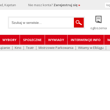
d, Kajetan
Nie masz konta?
Zarejestruj się
»
ogłoszenia
WYBORY
SPOŁECZNE
WYWIADY
INTERWENCJE INFO
W
lążanie
Kino
Teatr
Mistrzowie Parkowania
Witamy w Elblągu