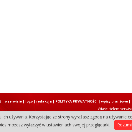
t
|
o serwisie
|
logo
|
redakcja
|
POLITYKA PRYWATNOŚCI
|
wpisy branżowe
|
Właścicielem serwis
u ich używania. Korzystając ze strony wyrażasz zgodę na używanie co
Copyright © 2004-2026 Elbląski D
ies możesz wyłączyć w ustawieniach swojej przeglądarki.
Rozum
0.33467698097229