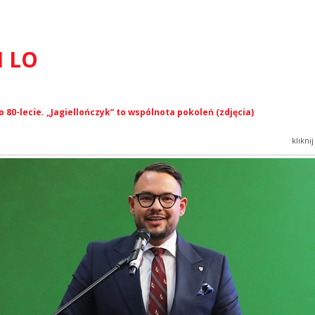
I LO
o 80-lecie. „Jagiellończyk” to wspólnota pokoleń (zdjęcia)
klikni