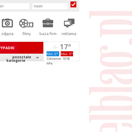
zdjęcia
filmy
baza firm
reklama
17°
YPADKI
Min. 0°
Max. 0°
pozostałe
Ciśnienie: 1018
kategorie
hPa