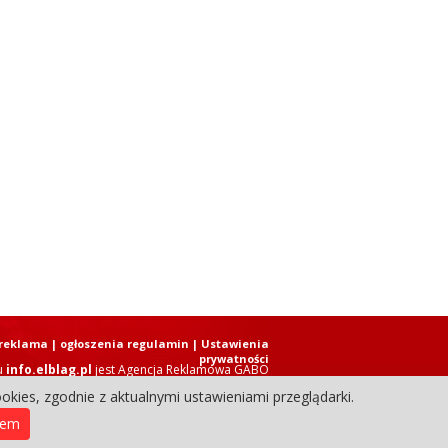
reklama
|
ogłoszenia regulamin
| Ustawienia
prywatności
u
info.elblag.pl
jest
Agencja Reklamowa GABO
okies, zgodnie z aktualnymi ustawieniami przeglądarki.
ziennik Internetowy. Wszystkie prawa zastrzeżone.
iem