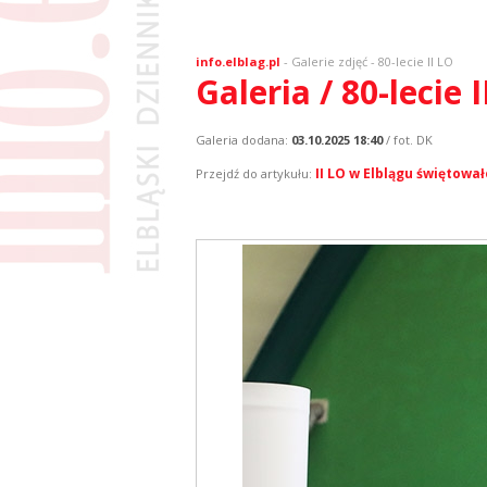
info.elblag.pl
-
Galerie zdjęć
- 80-lecie II LO
Galeria / 80-lecie I
Galeria dodana:
03.10.2025 18:40
/ fot. DK
II LO w Elblągu świętował
Przejdź do artykułu: