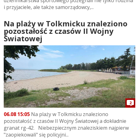
dziennikarstwa sportowego pożegnali nie tylko rodzina
i przyjaciele, ale także samorządowcy,...
Na plaży w Tolkmicku znaleziono
pozostałość z czasów II Wojny
Światowej
2
06.08 15:05
Na plaży w Tolkmicku znaleziono
pozostałość z czasów II Wojny Światowej a dokładnie
granat rg-42. Niebezpiecznym znaleziskiem najpierw
"zaopiekowali" się policyjni...