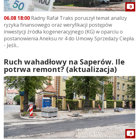
9
06.08 18:00
Radny Rafał Traks poruszył temat analizy
ryzyka finansowego oraz weryfikacji postępów
inwestycji źródła kogeneracyjnego (KG) w oparciu o
postanowienia Aneksu nr 4 do Umowy Sprzedaży Ciepła.
- Jeśli...
Ruch wahadłowy na Saperów. Ile
potrwa remont? (aktualizacja)
4