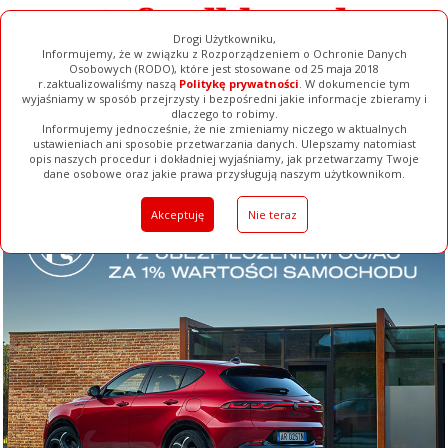
Drogi Użytkowniku,
Informujemy, że w związku z Rozporządzeniem o Ochronie Danych
Osobowych (RODO), które jest stosowane od 25 maja 2018
r.zaktualizowaliśmy naszą
Politykę prywatności
. W dokumencie tym
wyjaśniamy w sposób przejrzysty i bezpośredni jakie informacje zbieramy i
dlaczego to robimy.
Informujemy jednocześnie, że nie zmieniamy niczego w aktualnych
ustawieniach ani sposobie przetwarzania danych. Ulepszamy natomiast
opis naszych procedur i dokładniej wyjaśniamy, jak przetwarzamy Twoje
Galerie
Filmy
Baza Firm
Ogłoszenia
Pełna Wersja
dane osobowe oraz jakie prawa przysługują naszym użytkownikom.
Akceptuję
Nie teraz