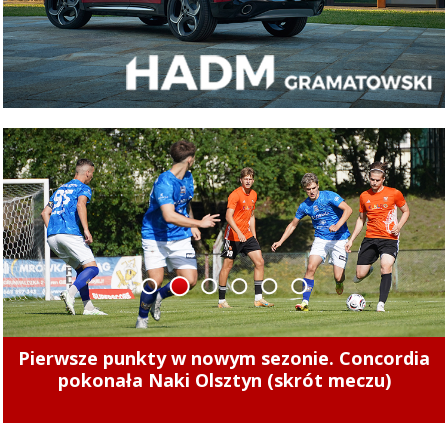
1
2
3
4
5
6
Pierwsze punkty w nowym sezonie. Concordia
Tak zarabiają szefowie miejskich spółek.
Zajrzeliśmy do ich oświadczeń majątkowych
pokonała Naki Olsztyn (skrót meczu)