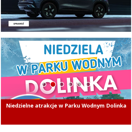
1
2
3
4
5
6
Powstanie nowa ścieżka pieszo-rowerowa