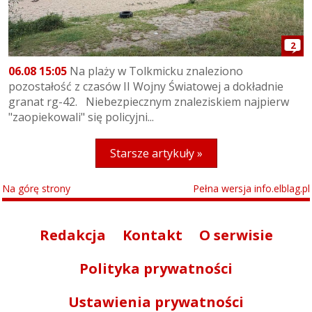
2
06.08 15:05
Na plaży w Tolkmicku znaleziono
pozostałość z czasów II Wojny Światowej a dokładnie
granat rg-42. Niebezpiecznym znaleziskiem najpierw
"zaopiekowali" się policyjni...
Starsze artykuły »
Na górę strony
Pełna wersja info.elblag.pl
Redakcja
Kontakt
O serwisie
Polityka prywatności
Ustawienia prywatności