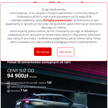
Drogi Użytkowniku,
Informujemy, że w związku z Rozporządzeniem o Ochronie Danych
Osobowych (RODO), które jest stosowane od 25 maja 2018
r.zaktualizowaliśmy naszą
Politykę prywatności
. W dokumencie tym
wyjaśniamy w sposób przejrzysty i bezpośredni jakie informacje zbieramy i
dlaczego to robimy.
Informujemy jednocześnie, że nie zmieniamy niczego w aktualnych
ustawieniach ani sposobie przetwarzania danych. Ulepszamy natomiast
opis naszych procedur i dokładniej wyjaśniamy, jak przetwarzamy Twoje
Galerie
Filmy
Baza Firm
Ogłoszenia
Pełna Wersja
dane osobowe oraz jakie prawa przysługują naszym użytkownikom.
Akceptuję
Nie teraz