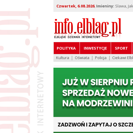
Czwartek, 6.08.2026
,
Imieniny:
Slawa, Jak
POLITYKA
INWESTYCJE
SPORT
Kultura
Oświata
Policja
Ciekawi Elb