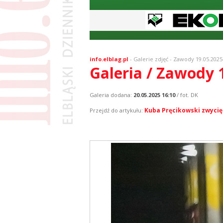
info.elblag.pl
-
Galerie zdjęć
- Zawody 19.05.2025
Galeria / Zawody 
Galeria dodana:
20.05.2025 16:10
/ fot. DK
Kuba Pręcikowski zwycię
Przejdź do artykułu: