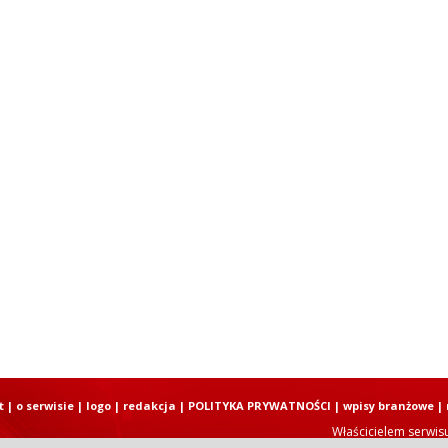
t
|
o serwisie
|
logo
|
redakcja
|
POLITYKA PRYWATNOŚCI
|
wpisy branżowe
|
Właścicielem serwis