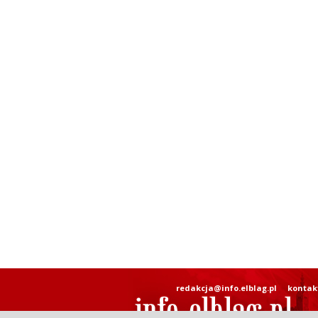
redakcja@info.elblag.pl
kontak