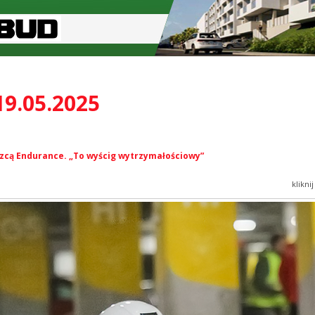
19.05.2025
zcą Endurance. „To wyścig wytrzymałościowy”
klikni