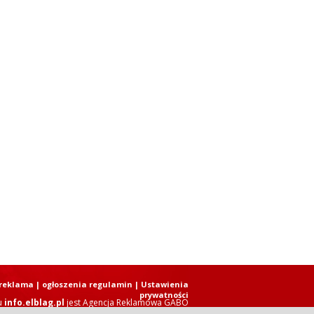
reklama
|
ogłoszenia regulamin
| Ustawienia
prywatności
u
info.elblag.pl
jest
Agencja Reklamowa GABO