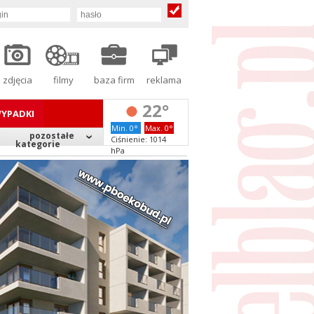
zdjęcia
filmy
baza firm
reklama
22°
YPADKI
Min. 0°
Max. 0°
pozostałe
Ciśnienie: 1014
kategorie
hPa