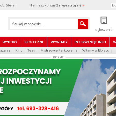
ub, Stefan
Nie masz konta?
Zarejestruj się
»
ogłoszenia
WYBORY
SPOŁECZNE
WYWIADY
INTERWENCJE INFO
W
lążanie
Kino
Teatr
Mistrzowie Parkowania
Witamy w Elblągu
REKLAMA