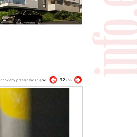
32
j obok aby przełączyć zdjęcie
/ 56