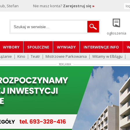
ub, Stefan
Nie masz konta?
Zarejestruj się
»
ogłoszenia
WYBORY
SPOŁECZNE
WYWIADY
INTERWENCJE INFO
W
lążanie
Kino
Teatr
Mistrzowie Parkowania
Witamy w Elblągu
REKLAMA