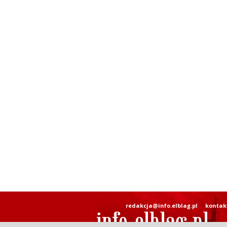
redakcja@info.elblag.pl
kontak