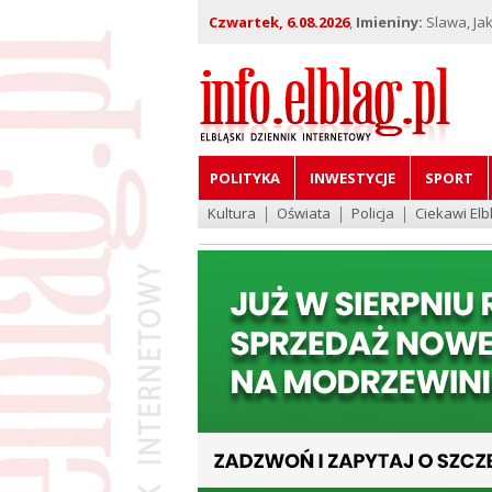
Czwartek, 6.08.2026
,
Imieniny:
Slawa, Jak
POLITYKA
INWESTYCJE
SPORT
Kultura
Oświata
Policja
Ciekawi Elb