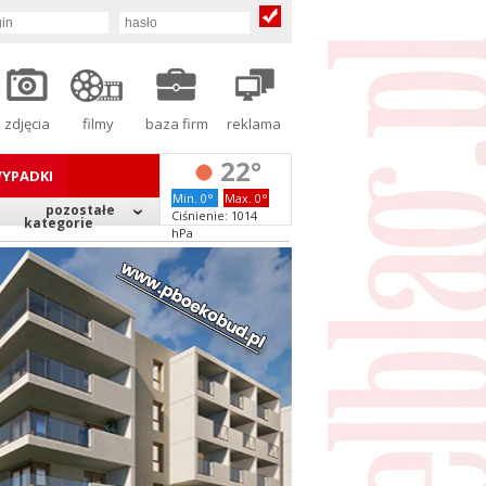
zdjęcia
filmy
baza firm
reklama
22°
YPADKI
Min. 0°
Max. 0°
pozostałe
Ciśnienie: 1014
kategorie
hPa