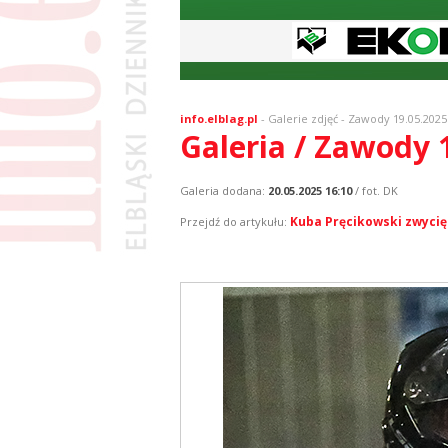
info.elblag.pl
-
Galerie zdjęć
- Zawody 19.05.2025
Galeria / Zawody 
Galeria dodana:
20.05.2025 16:10
/ fot. DK
Kuba Pręcikowski zwycię
Przejdź do artykułu: