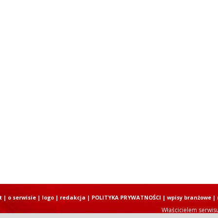
t
|
o serwisie
|
logo
|
redakcja
|
POLITYKA PRYWATNOŚCI
|
wpisy branżowe
|
Właścicielem serwis