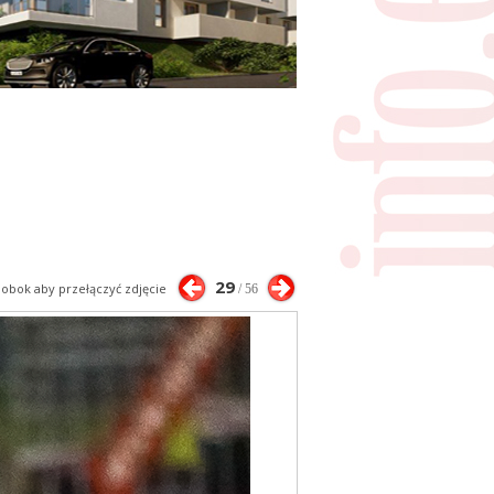
29
j obok aby przełączyć zdjęcie
/ 56