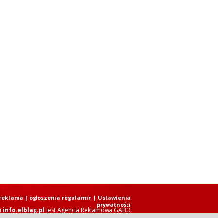
reklama
|
ogłoszenia regulamin
| Ustawienia
prywatności
u
info.elblag.pl
jest
Agencja Reklamowa GABO