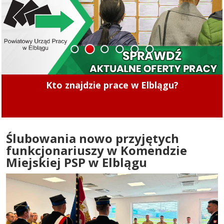
1
2
3
4
5
6
S7: Zablokowany wjazd do Elbląga w
miejscowości Kazimierzowo
Ślubowania nowo przyjętych
funkcjonariuszy w Komendzie
Miejskiej PSP w Elblągu