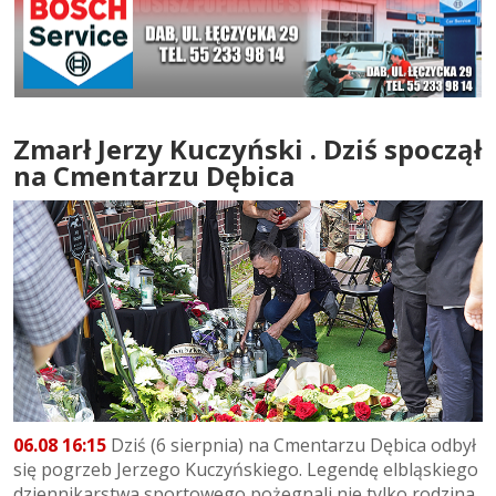
Zmarł Jerzy Kuczyński . Dziś spoczął
na Cmentarzu Dębica
06.08 16:15
Dziś (6 sierpnia) na Cmentarzu Dębica odbył
się pogrzeb Jerzego Kuczyńskiego. Legendę elbląskiego
dziennikarstwa sportowego pożegnali nie tylko rodzina