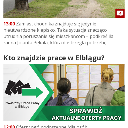
4
13:00
Zamiast chodnika znajduje się jedynie
nieutwardzone klepisko. Taka sytuacja znacząco
utrudnia poruszanie się mieszkańcom – podkreśliła
radna Jolanta Pękała, która dostrzegła potrzebę...
Kto znajdzie prace w Elblągu?
12:00
Oferty ogólnodostępne (dla osób