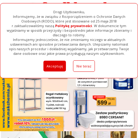
Drogi Użytkowniku,
Informujemy, że w związku z Rozporządzeniem o Ochronie Danych
Osobowych (RODO), które jest stosowane od 25 maja 2018
r.zaktualizowaliśmy naszą
Politykę prywatności
. W dokumencie tym
wyjaśniamy w sposób przejrzysty i bezpośredni jakie informacje zbieramy i
[ ZAMKNIJ ]
dlaczego to robimy.
Informujemy jednocześnie, że nie zmieniamy niczego w aktualnych
ustawieniach ani sposobie przetwarzania danych. Ulepszamy natomiast
opis naszych procedur i dokładniej wyjaśniamy, jak przetwarzamy Twoje
Galerie
Filmy
Baza Firm
Ogłoszenia
Pełna Wersja
dane osobowe oraz jakie prawa przysługują naszym użytkownikom.
Akceptuję
Nie teraz