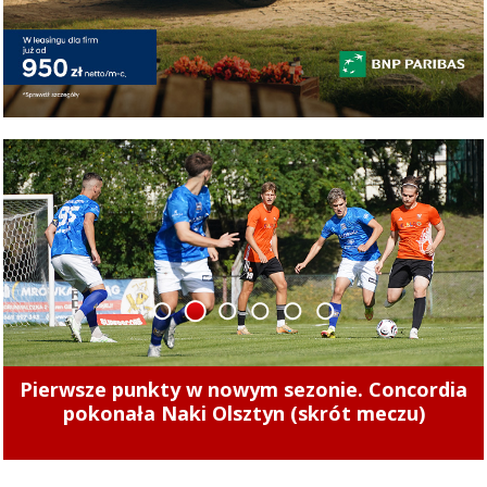
1
2
3
4
5
6
Tak zarabiają szefowie miejskich spółek.
Zajrzeliśmy do ich oświadczeń majątkowych