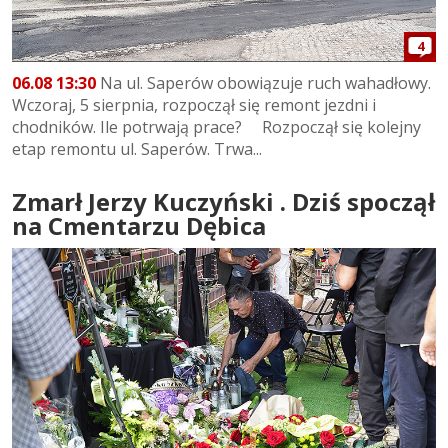
4
06.08 13:30
Na ul. Saperów obowiązuje ruch wahadłowy.
Wczoraj, 5 sierpnia, rozpoczął się remont jezdni i
chodników. Ile potrwają prace? Rozpoczął się kolejny
etap remontu ul. Saperów. Trwa...
Zmarł Jerzy Kuczyński . Dziś spoczął
na Cmentarzu Dębica