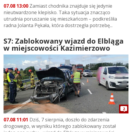
07.08 13:00
Zamiast chodnika znajduje się jedynie
nieutwardzone klepisko. Taka sytuacja znacząco
utrudnia poruszanie się mieszkańcom – podkreśliła
radna Jolanta Pękała, która dostrzegła potrzebę...
S7: Zablokowany wjazd do Elbląga
w miejscowości Kazimierzowo
2
07.08 11:01
Dziś, 7 sierpnia, doszło do zdarzenia
drogowego, w wyniku którego zablokowany został