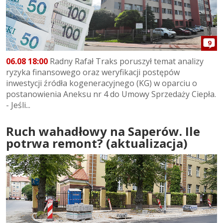
9
06.08 18:00
Radny Rafał Traks poruszył temat analizy
ryzyka finansowego oraz weryfikacji postępów
inwestycji źródła kogeneracyjnego (KG) w oparciu o
postanowienia Aneksu nr 4 do Umowy Sprzedaży Ciepła.
- Jeśli...
Ruch wahadłowy na Saperów. Ile
potrwa remont? (aktualizacja)