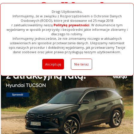
Drogi Użytkowniku,
Informujemy, że w związku z Rozporządzeniem o Ochronie Danych
Osobowych (RODO), które jest stosowane od 25 maja 2018
r.zaktualizowaliśmy naszą
Politykę prywatności
. W dokumencie tym
wyjaśniamy w sposób przejrzysty i bezpośredni jakie informacje zbieramy i
dlaczego to robimy.
Informujemy jednocześnie, że nie zmieniamy niczego w aktualnych
ustawieniach ani sposobie przetwarzania danych. Ulepszamy natomiast
opis naszych procedur i dokładniej wyjaśniamy, jak przetwarzamy Twoje
Galerie
Filmy
Baza Firm
Ogłoszenia
Pełna Wersja
dane osobowe oraz jakie prawa przysługują naszym użytkownikom.
Akceptuję
Nie teraz