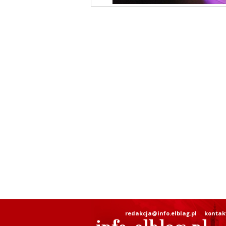
redakcja@info.elblag.pl
kontak