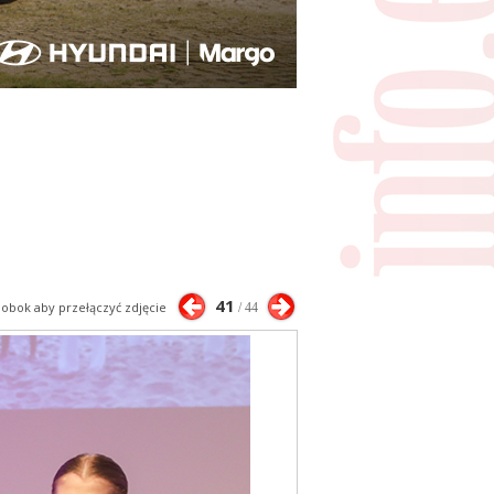
41
j obok aby przełączyć zdjęcie
/ 44