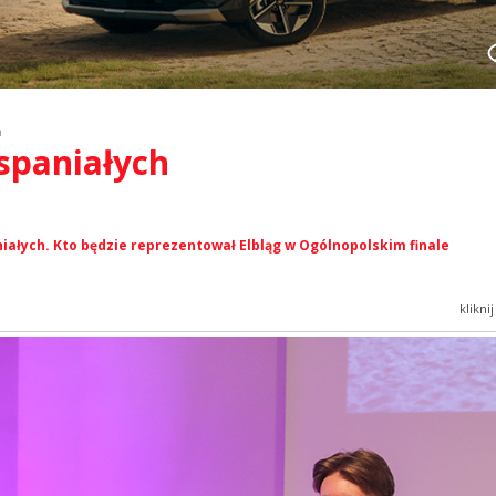
h
Wspaniałych
ałych. Kto będzie reprezentował Elbląg w Ogólnopolskim finale
klikni