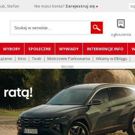
ub, Stefan
Nie masz konta?
Zarejestruj się
»
ogłoszenia
WYBORY
SPOŁECZNE
WYWIADY
INTERWENCJE INFO
W
lążanie
Kino
Teatr
Mistrzowie Parkowania
Witamy w Elblągu
REKLAMA