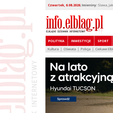
Czwartek, 6.08.2026
,
Imieniny:
Slawa, Jak
POLITYKA
INWESTYCJE
SPORT
Kultura
Oświata
Policja
Ciekawi Elb