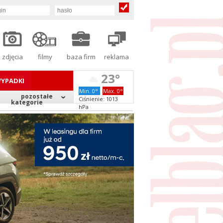
zdjęcia
filmy
baza firm
reklama
23°
YPADKI
Min. 0°
Max. 0°
pozostałe
Ciśnienie: 1013
kategorie
hPa