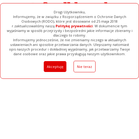
Drogi Użytkowniku,
Informujemy, że w związku z Rozporządzeniem o Ochronie Danych
Osobowych (RODO), które jest stosowane od 25 maja 2018
r.zaktualizowaliśmy naszą
Politykę prywatności
. W dokumencie tym
wyjaśniamy w sposób przejrzysty i bezpośredni jakie informacje zbieramy i
dlaczego to robimy.
Informujemy jednocześnie, że nie zmieniamy niczego w aktualnych
ustawieniach ani sposobie przetwarzania danych. Ulepszamy natomiast
opis naszych procedur i dokładniej wyjaśniamy, jak przetwarzamy Twoje
Galerie
Filmy
Baza Firm
Ogłoszenia
Pełna Wersja
dane osobowe oraz jakie prawa przysługują naszym użytkownikom.
Akceptuję
Nie teraz