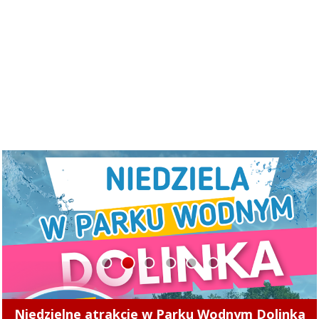
1
2
3
4
5
6
Powstanie nowa ścieżka pieszo-rowerowa