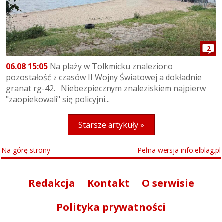
2
06.08 15:05
Na plaży w Tolkmicku znaleziono
pozostałość z czasów II Wojny Światowej a dokładnie
granat rg-42. Niebezpiecznym znaleziskiem najpierw
"zaopiekowali" się policyjni...
Starsze artykuły »
Na górę strony
Pełna wersja info.elblag.pl
Redakcja
Kontakt
O serwisie
Polityka prywatności