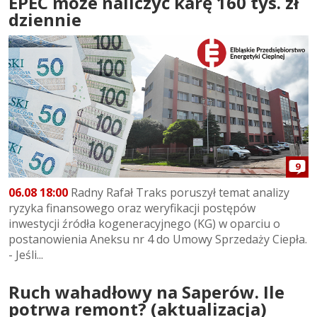
EPEC może naliczyć karę 160 tys. zł
dziennie
9
06.08 18:00
Radny Rafał Traks poruszył temat analizy
ryzyka finansowego oraz weryfikacji postępów
inwestycji źródła kogeneracyjnego (KG) w oparciu o
postanowienia Aneksu nr 4 do Umowy Sprzedaży Ciepła.
- Jeśli...
Ruch wahadłowy na Saperów. Ile
potrwa remont? (aktualizacja)