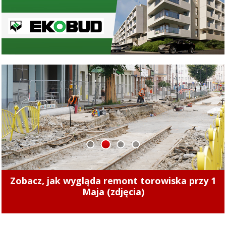
1
2
3
4
Zmiany cen ciepła w Elblągu. Nowe stawki
zaczęły obowiązywać od 1 sierpnia 2026 r.