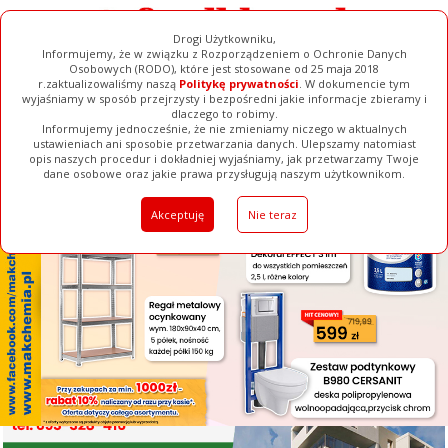
Drogi Użytkowniku,
Informujemy, że w związku z Rozporządzeniem o Ochronie Danych
Osobowych (RODO), które jest stosowane od 25 maja 2018
r.zaktualizowaliśmy naszą
Politykę prywatności
. W dokumencie tym
wyjaśniamy w sposób przejrzysty i bezpośredni jakie informacje zbieramy i
[ ZAMKNIJ ]
dlaczego to robimy.
Informujemy jednocześnie, że nie zmieniamy niczego w aktualnych
ustawieniach ani sposobie przetwarzania danych. Ulepszamy natomiast
opis naszych procedur i dokładniej wyjaśniamy, jak przetwarzamy Twoje
Galerie
Filmy
Baza Firm
Ogłoszenia
Pełna Wersja
dane osobowe oraz jakie prawa przysługują naszym użytkownikom.
Akceptuję
Nie teraz