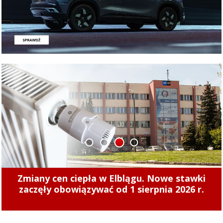
1
2
3
4
Zmiany cen ciepła w Elblągu. Nowe stawki
zaczęły obowiązywać od 1 sierpnia 2026 r.