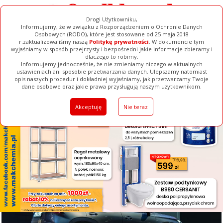
Drogi Użytkowniku,
Informujemy, że w związku z Rozporządzeniem o Ochronie Danych
Osobowych (RODO), które jest stosowane od 25 maja 2018
r.zaktualizowaliśmy naszą
Politykę prywatności
. W dokumencie tym
wyjaśniamy w sposób przejrzysty i bezpośredni jakie informacje zbieramy i
[ ZAMKNIJ ]
dlaczego to robimy.
Informujemy jednocześnie, że nie zmieniamy niczego w aktualnych
ustawieniach ani sposobie przetwarzania danych. Ulepszamy natomiast
opis naszych procedur i dokładniej wyjaśniamy, jak przetwarzamy Twoje
Galerie
Filmy
Baza Firm
Ogłoszenia
Pełna Wersja
dane osobowe oraz jakie prawa przysługują naszym użytkownikom.
Akceptuję
Nie teraz