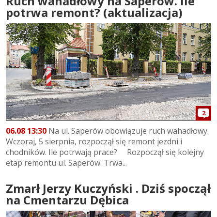
Ruch wahadłowy na Saperów. Ile
potrwa remont? (aktualizacja)
2
06.08 13:30
Na ul. Saperów obowiązuje ruch wahadłowy.
Wczoraj, 5 sierpnia, rozpoczął się remont jezdni i
chodników. Ile potrwają prace? Rozpoczął się kolejny
etap remontu ul. Saperów. Trwa...
Zmarł Jerzy Kuczyński . Dziś spoczął
na Cmentarzu Dębica