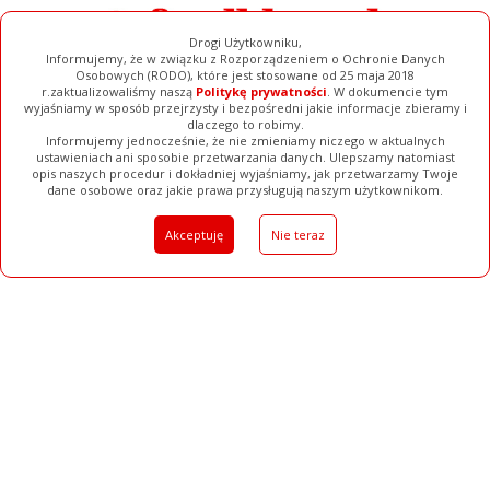
Drogi Użytkowniku,
Informujemy, że w związku z Rozporządzeniem o Ochronie Danych
Osobowych (RODO), które jest stosowane od 25 maja 2018
r.zaktualizowaliśmy naszą
Politykę prywatności
. W dokumencie tym
wyjaśniamy w sposób przejrzysty i bezpośredni jakie informacje zbieramy i
dlaczego to robimy.
Informujemy jednocześnie, że nie zmieniamy niczego w aktualnych
ustawieniach ani sposobie przetwarzania danych. Ulepszamy natomiast
opis naszych procedur i dokładniej wyjaśniamy, jak przetwarzamy Twoje
Galerie
Filmy
Baza Firm
Ogłoszenia
Pełna Wersja
dane osobowe oraz jakie prawa przysługują naszym użytkownikom.
Akceptuję
Nie teraz