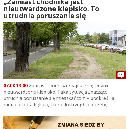
„Zamiast chodnika jest
nieutwardzone klepisko. To
utrudnia poruszanie się
11
07.08 13:00
Zamiast chodnika znajduje się jedynie
nieutwardzone klepisko. Taka sytuacja znacząco
utrudnia poruszanie się mieszkańcom – podkreśliła
radna Jolanta Pękała, która dostrzegła potrzebę...