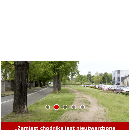
1
2
3
4
5
Concordia u siebie z Naki Olsztyn. Wygraj