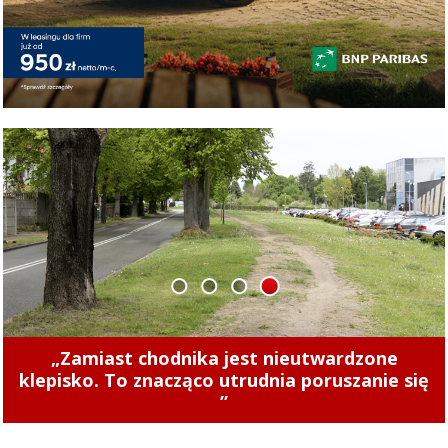
1
2
3
4
„Zamiast chodnika jest nieutwardzone
klepisko. To znacząco utrudnia poruszanie się
”