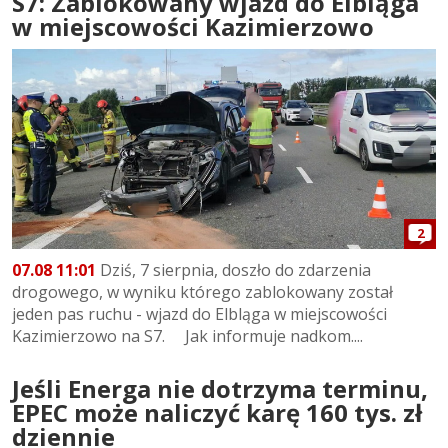
S7: Zablokowany wjazd do Elbląga
w miejscowości Kazimierzowo
2
07.08 11:01
Dziś, 7 sierpnia, doszło do zdarzenia
drogowego, w wyniku którego zablokowany został
jeden pas ruchu - wjazd do Elbląga w miejscowości
Kazimierzowo na S7. Jak informuje nadkom....
Jeśli Energa nie dotrzyma terminu,
EPEC może naliczyć karę 160 tys. zł
dziennie