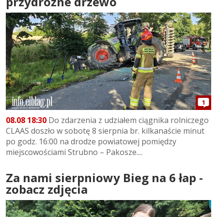
przydrożne drzewo
1
08.08 18:30
Do zdarzenia z udziałem ciągnika rolniczego
CLAAS doszło w sobotę 8 sierpnia br. kilkanaście minut
po godz. 16:00 na drodze powiatowej pomiędzy
miejscowościami Strubno – Pakosze....
Za nami sierpniowy Bieg na 6 łap -
zobacz zdjęcia