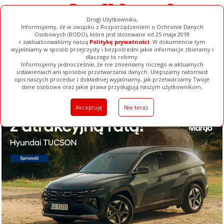
Drogi Użytkowniku,
Informujemy, że w związku z Rozporządzeniem o Ochronie Danych
Osobowych (RODO), które jest stosowane od 25 maja 2018
r.zaktualizowaliśmy naszą
Politykę prywatności
. W dokumencie tym
wyjaśniamy w sposób przejrzysty i bezpośredni jakie informacje zbieramy i
dlaczego to robimy.
Informujemy jednocześnie, że nie zmieniamy niczego w aktualnych
ustawieniach ani sposobie przetwarzania danych. Ulepszamy natomiast
opis naszych procedur i dokładniej wyjaśniamy, jak przetwarzamy Twoje
Galerie
Filmy
Baza Firm
Ogłoszenia
Pełna Wersja
dane osobowe oraz jakie prawa przysługują naszym użytkownikom.
Akceptuję
Nie teraz