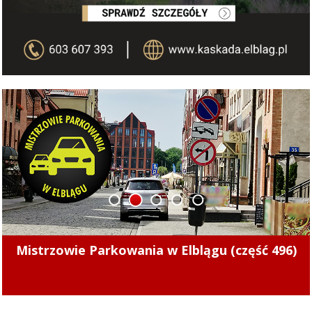
1
2
3
4
5
Pierwsze punkty w nowym sezonie. Concordia
pokonała Naki Olsztyn (skrót meczu)