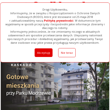
Drogi Użytkowniku,
Informujemy, że w związku z Rozporządzeniem o Ochronie Danych
Osobowych (RODO), które jest stosowane od 25 maja 2018
r.zaktualizowaliśmy naszą
Politykę prywatności
. W dokumencie tym
wyjaśniamy w sposób przejrzysty i bezpośredni jakie informacje zbieramy i
dlaczego to robimy.
Informujemy jednocześnie, że nie zmieniamy niczego w aktualnych
ustawieniach ani sposobie przetwarzania danych. Ulepszamy natomiast
opis naszych procedur i dokładniej wyjaśniamy, jak przetwarzamy Twoje
Galerie
Filmy
Baza Firm
Ogłoszenia
Pełna Wersja
dane osobowe oraz jakie prawa przysługują naszym użytkownikom.
Akceptuję
Nie teraz