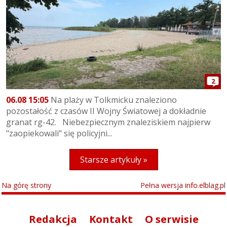
2
06.08 15:05
Na plaży w Tolkmicku znaleziono
pozostałość z czasów II Wojny Światowej a dokładnie
granat rg-42. Niebezpiecznym znaleziskiem najpierw
"zaopiekowali" się policyjni...
Starsze artykuły »
Na górę strony
Pełna wersja info.elblag.pl
Redakcja
Kontakt
O serwisie