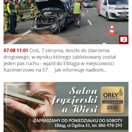
2
07.08 11:01
Dziś, 7 sierpnia, doszło do zdarzenia
drogowego, w wyniku którego zablokowany został
jeden pas ruchu - wjazd do Elbląga w miejscowości
Kazimierzowo na S7. Jak informuje nadkom....