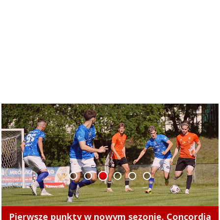
1
2
3
4
5
6
Pierwsze punkty w nowym sezonie. Concordia