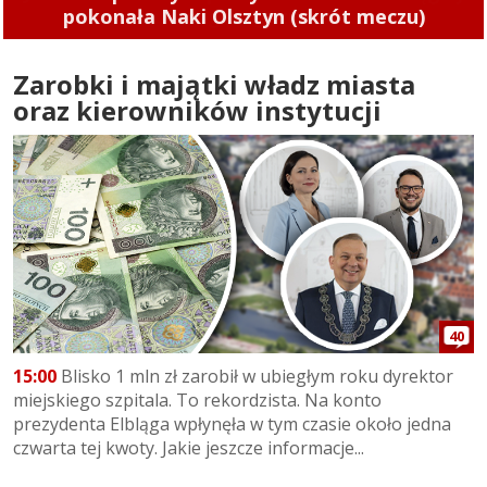
pokonała Naki Olsztyn (skrót meczu)
Zarobki i majątki władz miasta
oraz kierowników instytucji
40
15:00
Blisko 1 mln zł zarobił w ubiegłym roku dyrektor
miejskiego szpitala. To rekordzista. Na konto
prezydenta Elbląga wpłynęła w tym czasie około jedna
czwarta tej kwoty. Jakie jeszcze informacje...