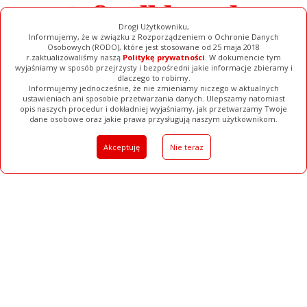
Drogi Użytkowniku,
Informujemy, że w związku z Rozporządzeniem o Ochronie Danych
Osobowych (RODO), które jest stosowane od 25 maja 2018
r.zaktualizowaliśmy naszą
Politykę prywatności
. W dokumencie tym
wyjaśniamy w sposób przejrzysty i bezpośredni jakie informacje zbieramy i
dlaczego to robimy.
Informujemy jednocześnie, że nie zmieniamy niczego w aktualnych
ustawieniach ani sposobie przetwarzania danych. Ulepszamy natomiast
opis naszych procedur i dokładniej wyjaśniamy, jak przetwarzamy Twoje
Galerie
Filmy
Baza Firm
Ogłoszenia
Pełna Wersja
dane osobowe oraz jakie prawa przysługują naszym użytkownikom.
Akceptuję
Nie teraz