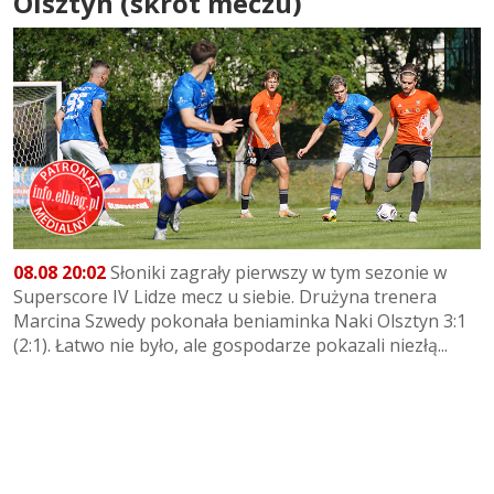
Olsztyn (skrót meczu)
08.08 20:02
Słoniki zagrały pierwszy w tym sezonie w
Superscore IV Lidze mecz u siebie. Drużyna trenera
Marcina Szwedy pokonała beniaminka Naki Olsztyn 3:1
(2:1). Łatwo nie było, ale gospodarze pokazali niezłą...