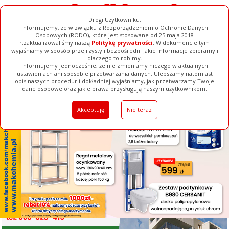
Drogi Użytkowniku,
Informujemy, że w związku z Rozporządzeniem o Ochronie Danych
Osobowych (RODO), które jest stosowane od 25 maja 2018
r.zaktualizowaliśmy naszą
Politykę prywatności
. W dokumencie tym
wyjaśniamy w sposób przejrzysty i bezpośredni jakie informacje zbieramy i
[ ZAMKNIJ ]
dlaczego to robimy.
Informujemy jednocześnie, że nie zmieniamy niczego w aktualnych
ustawieniach ani sposobie przetwarzania danych. Ulepszamy natomiast
opis naszych procedur i dokładniej wyjaśniamy, jak przetwarzamy Twoje
Galerie
Filmy
Baza Firm
Ogłoszenia
Pełna Wersja
dane osobowe oraz jakie prawa przysługują naszym użytkownikom.
Akceptuję
Nie teraz