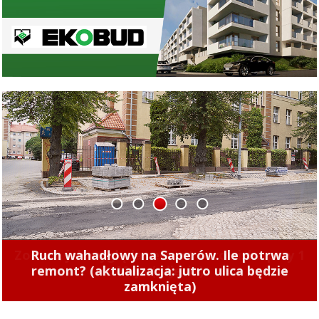
1
2
3
4
5
Zobacz, jak wygląda remont torowiska przy 1
Maja (zdjęcia)