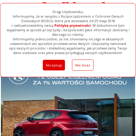
Drogi Użytkowniku,
Informujemy, że w związku z Rozporządzeniem o Ochronie Danych
Osobowych (RODO), które jest stosowane od 25 maja 2018
r.zaktualizowaliśmy naszą
Politykę prywatności
. W dokumencie tym
wyjaśniamy w sposób przejrzysty i bezpośredni jakie informacje zbieramy i
dlaczego to robimy.
Informujemy jednocześnie, że nie zmieniamy niczego w aktualnych
ustawieniach ani sposobie przetwarzania danych. Ulepszamy natomiast
opis naszych procedur i dokładniej wyjaśniamy, jak przetwarzamy Twoje
Galerie
Filmy
Baza Firm
Ogłoszenia
Pełna Wersja
dane osobowe oraz jakie prawa przysługują naszym użytkownikom.
Akceptuję
Nie teraz