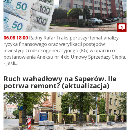
9
06.08 18:00
Radny Rafał Traks poruszył temat analizy
ryzyka finansowego oraz weryfikacji postępów
inwestycji źródła kogeneracyjnego (KG) w oparciu o
postanowienia Aneksu nr 4 do Umowy Sprzedaży Ciepła.
- Jeśli...
Ruch wahadłowy na Saperów. Ile
potrwa remont? (aktualizacja)