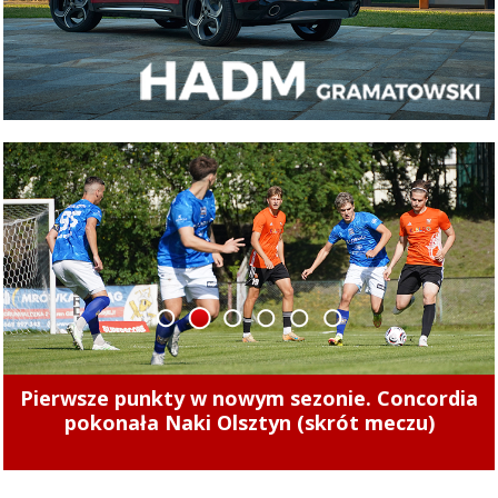
1
2
3
4
5
6
Tak zarabiają szefowie miejskich spółek.
Zajrzeliśmy do ich oświadczeń majątkowych