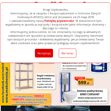
Drogi Użytkowniku,
Informujemy, że w związku z Rozporządzeniem o Ochronie Danych
Osobowych (RODO), które jest stosowane od 25 maja 2018
r.zaktualizowaliśmy naszą
Politykę prywatności
. W dokumencie tym
wyjaśniamy w sposób przejrzysty i bezpośredni jakie informacje zbieramy i
[ ZAMKNIJ ]
dlaczego to robimy.
Informujemy jednocześnie, że nie zmieniamy niczego w aktualnych
ustawieniach ani sposobie przetwarzania danych. Ulepszamy natomiast
opis naszych procedur i dokładniej wyjaśniamy, jak przetwarzamy Twoje
Galerie
Filmy
Baza Firm
Ogłoszenia
Pełna Wersja
dane osobowe oraz jakie prawa przysługują naszym użytkownikom.
Akceptuję
Nie teraz