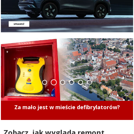
1
2
3
4
5
6
Mistrzowie Parkowania w Elblągu (część 495)
Zobacz, jak wygląda remont